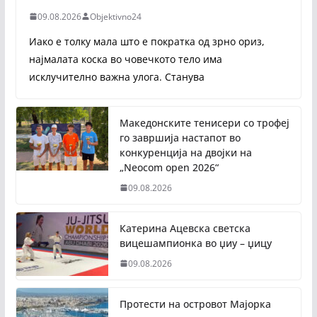
09.08.2026
Objektivno24
Иако е толку мала што е пократка од зрно ориз,
најмалата коска во човечкото тело има
исклучително важна улога. Станува
Македонските тенисери со трофеј
го завршија настапот во
конкуренција на двојки на
„Neocom open 2026“
09.08.2026
Катерина Ацевска светска
вицешампионка во џиу – џицу
09.08.2026
Протести на островот Мајорка