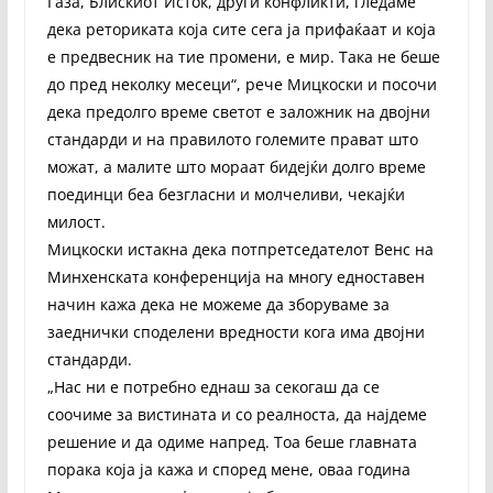
Газа, Блискиот Исток, други конфликти, гледаме
дека реториката која сите сега ја прифаќаат и која
е предвесник на тие промени, е мир. Така не беше
до пред неколку месеци“, рече Мицкоски и посочи
дека предолго време светот е заложник на двојни
стандарди и на правилото големите прават што
можат, а малите што мораат бидејќи долго време
поединци беа безгласни и молчеливи, чекајќи
милост.
Мицкоски истакна дека потпретседателот Венс на
Минхенската конференција на многу едноставен
начин кажа дека не можеме да зборуваме за
заеднички споделени вредности кога има двојни
стандарди.
„Нас ни е потребно еднаш за секогаш да се
соочиме за вистината и со реалноста, да најдеме
решение и да одиме напред. Тоа беше главната
порака која ја кажа и според мене, оваа година