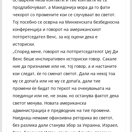
продлабочуваат, а Македонија мора да го фати
чекорот со промените кои се случуваат во светот.
Тој посебно се осврна на Минхенската безбедносна
конференција и говорот на американскиот
потпретседател Венс, за кој оцени дека е
историски.
„Според мене, говорот на потпретседателот Џеј Ди
Венс беше инспиративен историски говор. Сакале
ние да признаеме или не, тој говор, а и настаните
кои следат, ќе го сменат светот. Дали на некој тоа
му се допаѓа или не му се допаѓа, дали тие
промени ќе бидат по теркот на очекувањата на
поединци или не, не знам, но останува фактот дека
светот менува. Новата американска
администрација е предводник на тие промени.
Наеднаш немаме офанзивна реторика во светот,
без разлика дали станува збор за Украина, Израел,