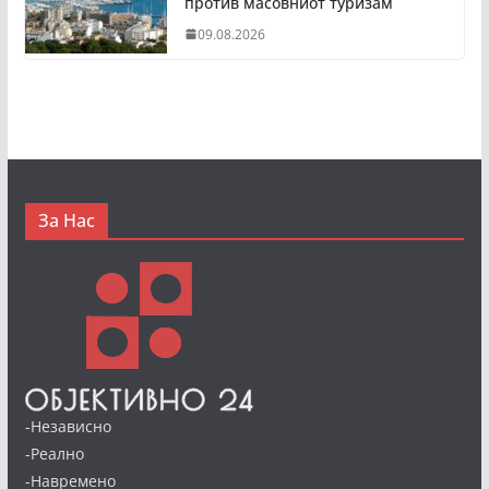
против масовниот туризам
09.08.2026
За Нас
-Независно
-Реално
-Навремено