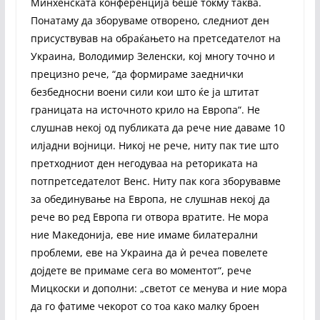
Минхенската конференција беше токму таква.
Понатаму да зборуваме отворено, следниот ден
присуствував на обраќањето на претседателот на
Украина, Володимир Зеленски, кој многу точно и
прецизно рече, “да формираме заеднички
безбедносни воени сили кои што ќе ја штитат
границата на источното крило на Европа“. Не
слушнав некој од публиката да рече ние даваме 10
илјадни војници. Никој не рече, ниту пак тие што
претходниот ден негодуваа на реториката на
потпретседателот Венс. Ниту пак кога зборувавме
за обединување на Европа, не слушнав некој да
рече во ред Европа ги отвора вратите. Не мора
ние Македонија, еве ние имаме билатерални
проблеми, еве на Украина да ѝ речеа повелете
дојдете ве примаме сега во моментот“, рече
Мицкоски и дополни: „светот се менува и ние мора
да го фатиме чекорот со тоа како малку броен