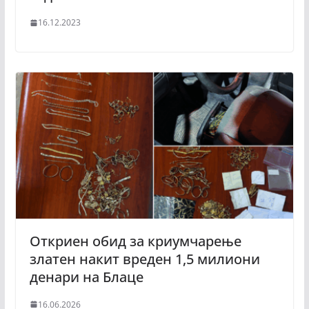
16.12.2023
Откриен обид за криумчарење
златен накит вреден 1,5 милиони
денари на Блаце
16.06.2026