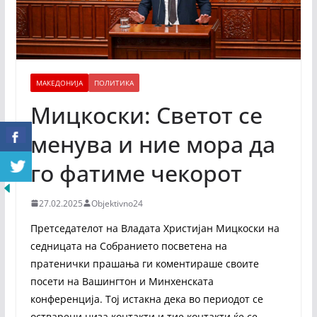
МАКЕДОНИЈА
ПОЛИТИКА
Мицкоски: Светот се
менува и ние мора да
го фатиме чекорот
27.02.2025
Objektivno24
Претседателот на Владата Христијан Мицкоски на
седницата на Собранието посветена на
пратенички прашања ги коментираше своите
посети на Вашингтон и Минхенската
конференција. Тој истакна дека во периодот се
остварени низа контакти и тие контакти ќе се