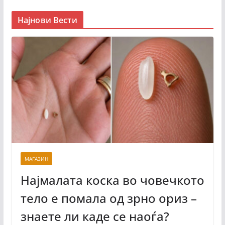
Најнови Вести
МАГАЗИН
Најмалата коска во човечкото
тело е помала од зрно ориз –
знаете ли каде се наоѓа?