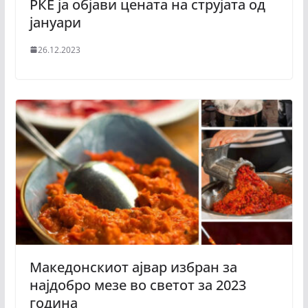
РКЕ ја објави цената на струјата од
јануари
26.12.2023
Македонскиот ајвар избран за
најдобро мезе во светот за 2023
година