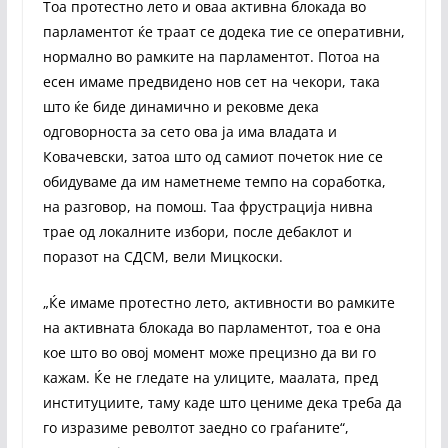
Тоа протестно лето и оваа активна блокада во
парламентот ќе траат се додека тие се оперативни,
нормално во рамките на парламентот. Потоа на
есен имаме предвидено нов сет на чекори, така
што ќе биде динамично и рековме дека
одговорноста за сето ова ја има владата и
Ковачевски, затоа што од самиот почеток ние се
обидуваме да им наметнеме темпо на соработка,
на разговор, на помош. Таа фрустрација нивна
трае од локалните избори, после дебаклот и
поразот на СДСМ, вели Мицкоски.
„Ќе имаме протестно лето, активности во рамките
на активната блокада во парламентот, тоа е она
кое што во овој момент може прецизно да ви го
кажам. Ќе не гледате на улиците, маалата, пред
институциите, таму каде што цениме дека треба да
го изразиме револтот заедно со граѓаните“,