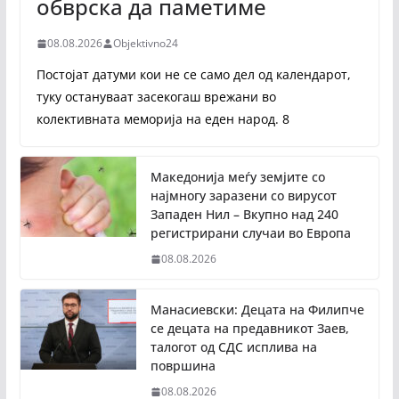
обврска да паметиме
08.08.2026
Objektivno24
Постојат датуми кои не се само дел од календарот,
туку остануваат засекогаш врежани во
колективната меморија на еден народ. 8
Македонија меѓу земјите со
најмногу заразени со вирусот
Западен Нил – Вкупно над 240
регистрирани случаи во Европа
08.08.2026
Манасиевски: Децата на Филипче
се децата на предавникот Заев,
талогот од СДС исплива на
површина
08.08.2026