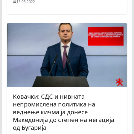
13.05.2022
Ковачки: СДС и нивната
непромислена политика на
веднење кичма ја донесе
Македонија до степен на негација
од Бугарија