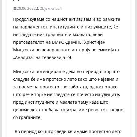
20.06.2022
Objektivno24
Продолжуваме со нашиот активизам и во рамките
на парламентот, институциите и низ улиците, ќе
не гледате низ градовите и маалата, вели
претседателот на ВМРО-ДПМНЕ, Христијан
Мицкоски во вечерашното интервју во емисијата
„Анализа“ на телевизија 24.
Мицкоски потенцираше дека во периодот кој што
следува ќе има протесно лето како што најавил и
за време на протестот во саботата, односно како
што рече тој ќе не гледате се почесто на улиците,
пред институциите и маалата таму каде што
цениме дека треба да го изразиме револтот заедно
со граѓаните.
-Во период кој што следи ќе имаме протестно лето.