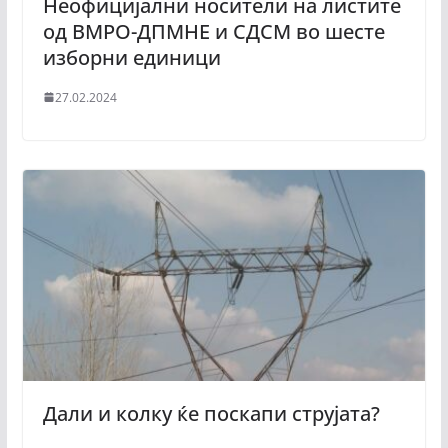
Неофицијални носители на листите
од ВМРО-ДПМНЕ и СДСМ во шесте
изборни единици
27.02.2024
Дали и колку ќе поскапи струјата?