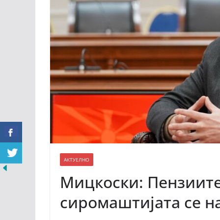
АКТУЕЛНО
Мицкоски: Пензиите 
сиромаштијата се н