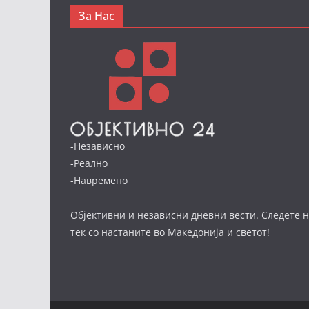
За Нас
-Независно
-Реално
-Навремено
Објективни и независни дневни вести. Следете н
тек со настаните во Македонија и светот!