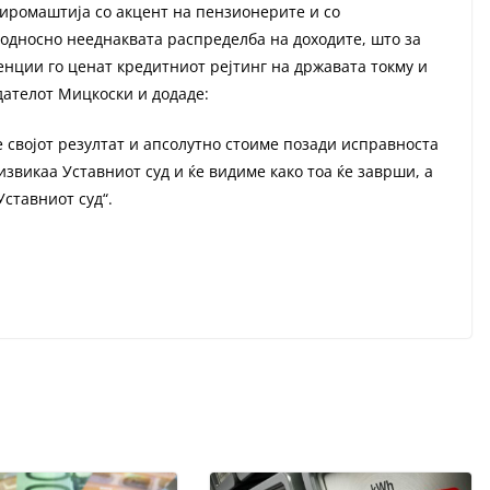
сиромаштија со акцент на пензионерите и со
односно нееднаквата распределба на доходите, што за
енции го ценат кредитниот рејтинг на државата токму и
дателот Мицкоски и додаде:
е својот резултат и апсолутно стоиме позади исправноста
извикаа Уставниот суд и ќе видиме како тоа ќе заврши, а
Уставниот суд“.