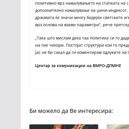
позитивно врз намалувањето на стапката на 
дополнително намалување на џини-индексот, 
државата ќе значи многу бидејќи светските аг
врз основа на вакви параметри“, рече претсе
„Така што мислам дека таа политика си го дад
на тие чекори. Постојат структури кои го пред
јас не би сакал да ги коментирам одлуките на 
Центар за комуникации на ВМРО-ДПМНЕ