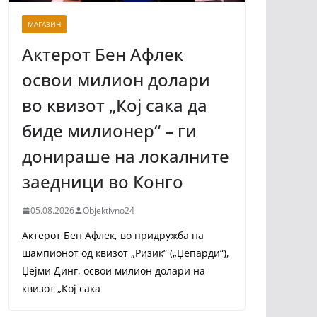
МАГАЗИН
Актерот Бен Афлек
освои милион долари
во квизот „Кој сака да
биде милионер“ – ги
донираше на локалните
заедници во Конго
05.08.2026
Objektivno24
Актерот Бен Афлек, во придружба на
шампионот од квизот „Ризик“ („Џепарди“),
Џејми Динг, освои милион долари на
квизот „Кој сака