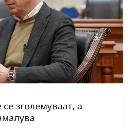
се зголемуваат, а
амалува