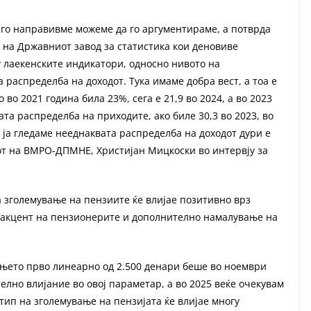
о го направивме можеме да го аргументираме, а потврда
е на Државниот завод за статистика кои деновиве
у лаекенските индикатори, односно нивото на
распределба на доходот. Тука имаме добра вест, а тоа е
 во 2021 година била 23%, сега е 21,9 во 2024, а во 2023
та распределба на приходите, ако биле 30,3 во 2023, во
га ја гледаме нееднаквата распределба на доходот дури е
от на ВМРО-ДПМНЕ, Христијан Мицкоски во интервју за
а зголемување на пензиите ќе влијае позитивно врз
 акцент на пензионерите и дополнително намалување на
вањето прво линеарно од 2.500 денари беше во ноември
елно влијание во овој параметар, а во 2025 веќе очекувам
 тип на зголемување на пензијата ќе влијае многу