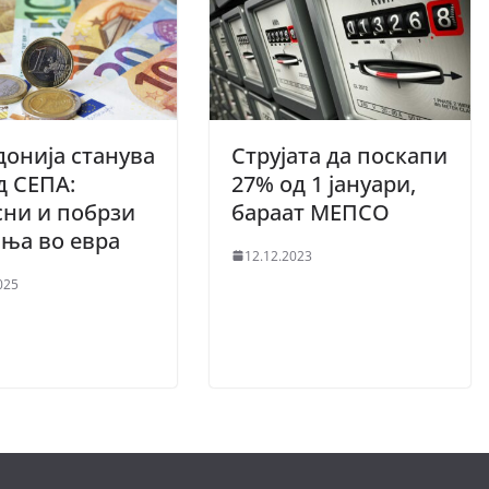
онија станува
Струјата да поскапи
д СЕПА:
27% од 1 јануари,
ни и побрзи
бараат МЕПСО
ања во евра
12.12.2023
025