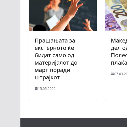
Прашањата за
Макед
екстерното ќе
дел о
бидат само од
Полес
материјалот до
плаќ
март поради
07.03.2
штрајкот
15.05.2022