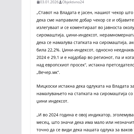
03.01.2026
Objektivno24
„Ставот на Владата е јасен, нашиот чекор шт
дека сме направиле добар чекор се и објавит
излегуваат и се коментираат во јавноста окол
сиромаштија, џини-индексот, нерамномерната 
дека се намалува стапката на сиромаштија, ако
била 22,2%. Џини-индексот, односно нееднаква
2024 е 29,1 и е најдобар во регионот, па и ко
над европскиот просек“, истакна претседател
„Вечер.мк“.
Мицкоски истакна дека одлуката на Владата з
намалувањето на стапката на сиромаштија со
џини индексот.
„И во 2024 година е овој индикатор, зголему
месец, што значи дека има мало или незначит
точно да се види дека нашата одлука за ваков