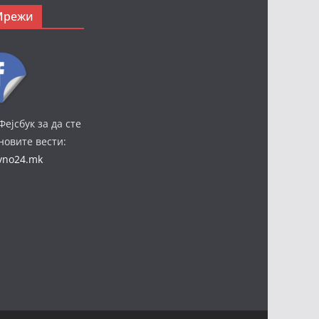
Мрежи
Фејсбук за да сте
јновите вести:
ivno24.mk