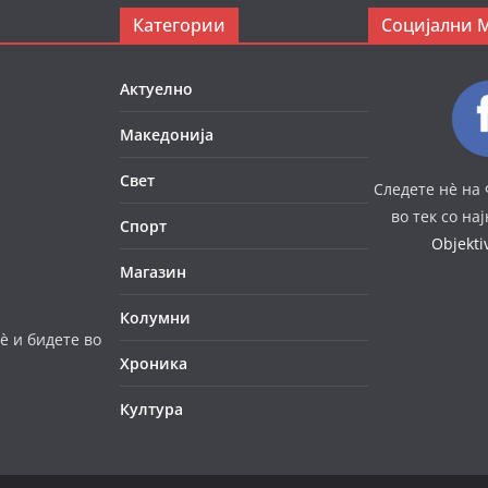
Категории
Социјални 
Актуелно
Македонија
Свет
Следете нè на 
во тек со на
Спорт
Objekt
Магазин
Колумни
è и бидете во
Хроника
Култура