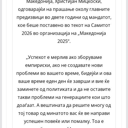
Македонија, Христијан Мицкоски,
одговарајќи на прашање околу главните
предизвици во двете години од мандатот,
кое беше поставено во текот на Самитот
2026 во организација на „Македонија
2025“.
„Успехот е мерлив ако зборуваме
емпириски, ако не создавате нови
проблеми во вашето време, бидејќи и ова
ваше време еден ден ќе заврши и вие ќе
заминете од политиката и да не оставите
такви проблеми на генерациите кои што
доаѓаат. А вештината да решите многу од
тој товар од минатото вас ќе ве направи
успешен повеќе или помалку. Тоа е