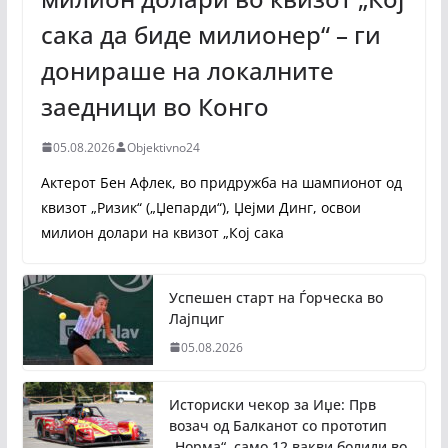
сака да биде милионер“ – ги
донираше на локалните
заедници во Конго
05.08.2026
Objektivno24
Актерот Бен Афлек, во придружба на шампионот од
квизот „Ризик“ („Џепарди“), Џејми Динг, освои
милион долари на квизот „Кој сака
Успешен старт на Ѓорческа во
Лајпциг
05.08.2026
Историски чекор за Иџе: Прв
возач од Балканот со прототип
„Норма“, само 12 вакви болиди во