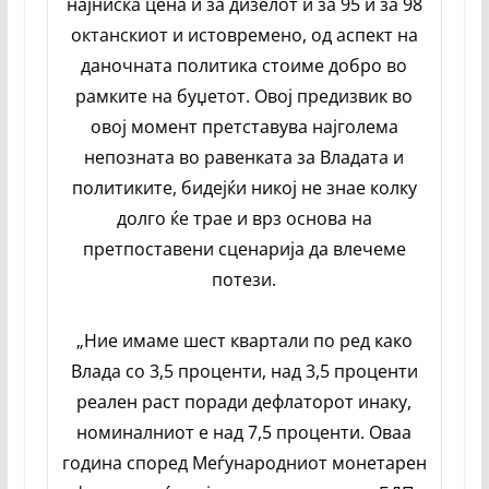
најниска цена и за дизелот и за 95 и за 98
октанскиот и истовремено, од аспект на
даночната политика стоиме добро во
рамките на буџетот. Овој предизвик во
овој момент претставува најголема
непозната во равенката за Владата и
политиките, бидејќи никој не знае колку
долго ќе трае и врз основа на
претпоставени сценарија да влечеме
потези.
„Ние имаме шест квартали по ред како
Влада со 3,5 проценти, над 3,5 проценти
реален раст поради дефлаторот инаку,
номиналниот е над 7,5 проценти. Оваа
година според Меѓународниот монетарен