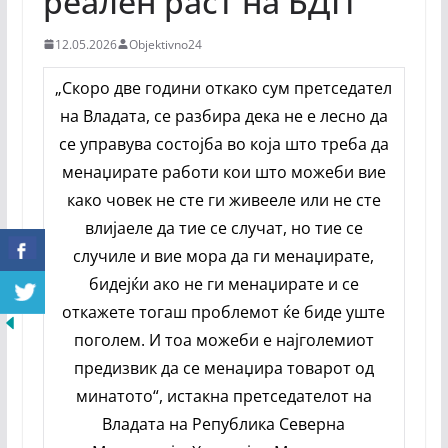
реален раст на БДП
12.05.2026
Objektivno24
„Скоро две години откако сум претседател
на Владата, се разбира дека не е лесно да
се управува состојба во која што треба да
менаџирате работи кои што можеби вие
како човек не сте ги живееле или не сте
влијаеле да тие се случат, но тие се
случиле и вие мора да ги менаџирате,
бидејќи ако не ги менаџирате и се
откажете тогаш проблемот ќе биде уште
поголем. И тоа можеби е најголемиот
предизвик да се менаџира товарот од
минатото“, истакна претседателот на
Владата на Република Северна