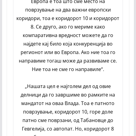
Европа е тоа што сме место на
поврзување на два важни европски
коридори, тоа е коридорот 10 и коридорот
8. Се друго, ако го мериме како
компаративна вредност можете да го
најдете кај било која конкуренција во
регионот или во Европа. Ако ние тоа го
направиме тогаш може да развиваме се.
Ние тоа не сме го направиле“.
„Нашата цел е најголем дел од овие
делници да го завршиме во рамките на
мандатот на оваа Влада. Тоа е патното
поврзување, коридорот 10, горе доле
патно сме поврзани, од Табановце до
Гевгелија, со автопат. Но, коридорот 8