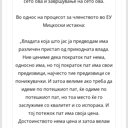
сето ова и завршување на сето ова.
Во однос на процесот за членството во ЕУ
Мицкоски истакна:
„Владата која што јас ја предводам има
различен пристап од приходната влада.
Ние цениме дека пократок пат нема,
односно има, но тој пократок пат има свои
предизвици, најчесто тие предизвици се
понижувачки. И затоа велиме ако треба да
идеме по потешкиот пат, ќе одиме по
потешкиот пат, но тоа место ќе го
заслужиме со квалитет и со испорака. И
тој потежок пат има своја цена.
Достоинството нема цена и затоа велам