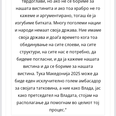
тврдоглави, но ако не се бориме за
нашата вистинита и ако тоа храбро не го
кажеме и аргументирано, тогаш ќе ја
изгубиме битката. Многу поголеми нации
и народи немаат своја држава. Ние имаме
своја држава и доаѓа времето кога тоа
обединување на сите слоеви, на сите
структури, на сите нас е потребно, да
бидеме погласни, и да ја кажеме нашата
вистина и да се бориме за нашата
вистина. Тука Македонија 2025 може да
биде еден исклучително голем амбасадор
за својата татковина, а ние како Влада, јас
како претседател на Владата, стојам на
располагање да помогнам во целиот тој
процес.“