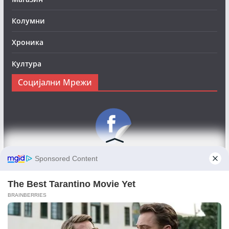
Колумни
Хроника
Култура
Социјални Мрежи
Следете нè на Фејсбук за да сте во тек со најновите
вести:
Objektivno24.mk