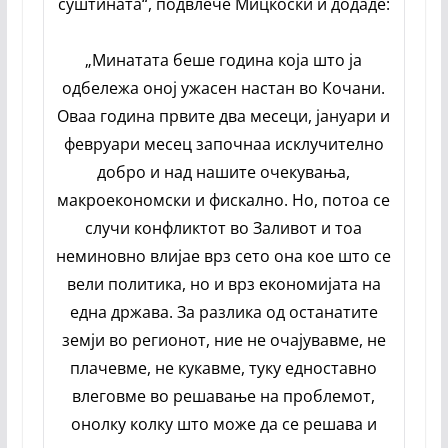
суштината“, подвлече Мицкоски и додаде:
„Минатата беше година која што ја
одбележа оној ужасен настан во Кочани.
Оваа година првите два месеци, јануари и
февруари месец започнаа исклучително
добро и над нашите очекувања,
макроекономски и фискално. Но, потоа се
случи конфликтот во Заливот и тоа
неминовно влијае врз сето она кое што се
вели политика, но и врз економијата на
една држава. За разлика од останатите
земји во регионот, ние не очајувавме, не
плачевме, не кукавме, туку едноставно
влеговме во решавање на проблемот,
онолку колку што може да се решава и