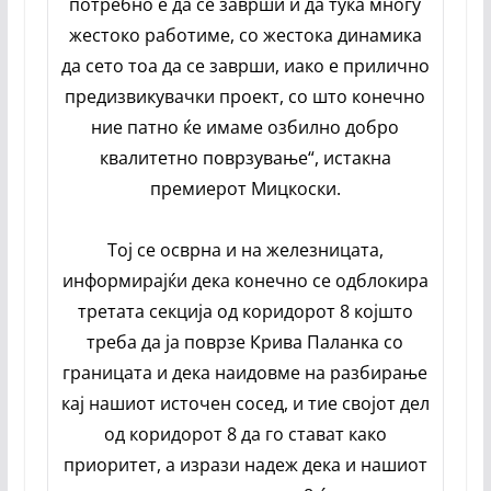
потребно е да се заврши и да тука многу
жестоко работиме, со жестока динамика
да сето тоа да се заврши, иако е прилично
предизвикувачки проект, со што конечно
ние патно ќе имаме озбилно добро
квалитетно поврзување“, истакна
премиерот Мицкоски.
Тој се осврна и на железницата,
информирајќи дека конечно се одблокира
третата секција од коридорот 8 којшто
треба да ја поврзе Крива Паланка со
границата и дека наидовме на разбирање
кај нашиот источен сосед, и тие својот дел
од коридорот 8 да го стават како
приоритет, а изрази надеж дека и нашиот