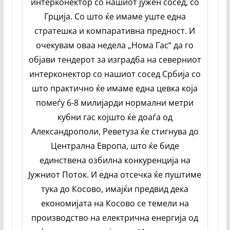
интерконектор со нашиот јужен сосед, со
Грција. Со што ќе имаме уште една
стратешка и компаративна предност. И
очекувам оваа недела „Нома Гас“ да го
објави тендерот за изградба на северниот
интерконектор со нашиот сосед Србија со
што практично ќе имаме една цевка која
помеѓу 6-8 милијарди нормални метри
кубни гас којшто ќе доаѓа од
Александрополи, Реветуза ќе стигнува до
Централна Европа, што ќе биде
единствена озбилна конкуренција на
Јужниот Поток. И една отсечка ќе пуштиме
тука до Косово, имајќи предвид дека
економијата на Косово се темели на
производство на електрична енергија од