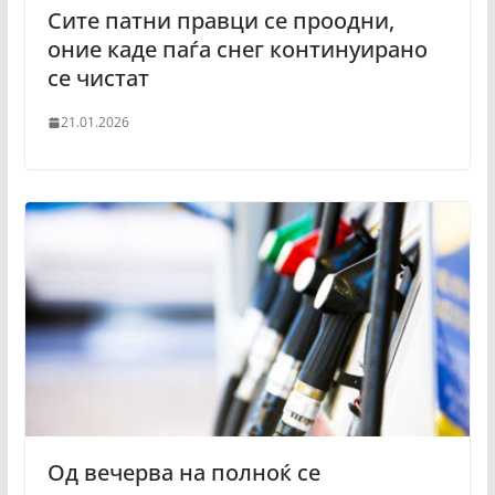
Сите патни правци се проодни,
оние каде паѓа снег континуирано
се чистат
21.01.2026
Од вечерва на полноќ се