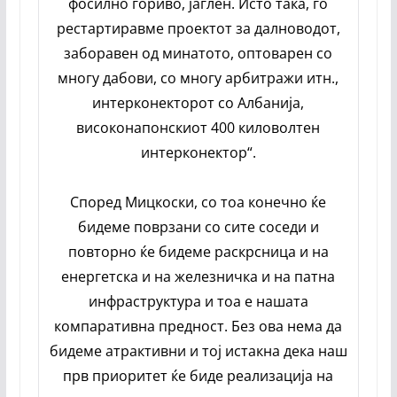
фосилно гориво, јаглен. Исто така, го
рестартиравме проектот за далноводот,
заборавен од минатото, оптоварен со
многу дабови, со многу арбитражи итн.,
интерконекторот со Албанија,
високонапонскиот 400 киловолтен
интерконектор“.
Според Мицкоски, со тоа конечно ќе
бидеме поврзани со сите соседи и
повторно ќе бидеме раскрсница и на
енергетска и на железничка и на патна
инфраструктура и тоа е нашата
компаративна предност. Без ова нема да
бидеме атрактивни и тој истакна дека наш
прв приоритет ќе биде реализација на