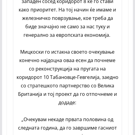
западен сосед коридорот 8 ќе го стави
како приоритет. На тој начин ќе имаме и
железничко поврзување, кое треба да
биде значајно не само за нас туку и
генерално за европската економија.
Мицкоски го истакна своето очекување
конечно најдоцна оваа есен да почнеме
со реконструкција на пругата на
коридорот 10 Табановце-Гевгелија, заедно
со стратешкото партнерство со Велика
Британија и тој проект да го отпочнеме и
додаде:
„Очекувам некаде првата половина од
следната година, да го завршиме гасниот