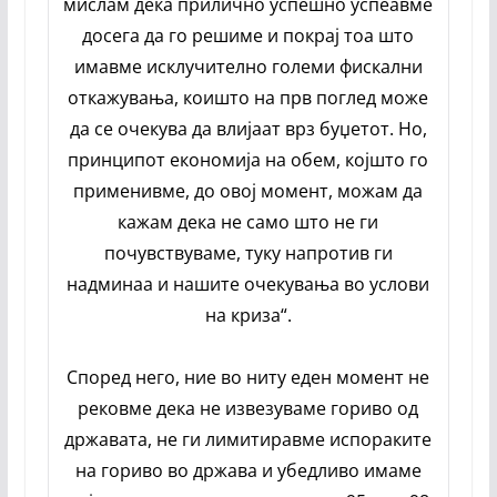
мислам дека прилично успешно успеавме
досега да го решиме и покрај тоа што
имавме исклучително големи фискални
откажувања, коишто на прв поглед може
да се очекува да влијаат врз буџетот. Но,
принципот економија на обем, којшто го
применивме, до овој момент, можам да
кажам дека не само што не ги
почувствуваме, туку напротив ги
надминаа и нашите очекувања во услови
на криза“.
Според него, ние во ниту еден момент не
рековме дека не извезуваме гориво од
државата, не ги лимитиравме испораките
на гориво во држава и убедливо имаме