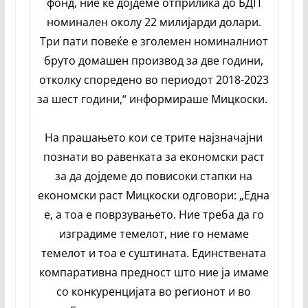
фонд, ние ќе дојдеме отприлика до БДП
номинален околу 22 милијарди долари.
Три пати повеќе е зголемен номиналниот
бруто домашен производ за две години,
отколку споредено во периодот 2018-2023
за шест години,“ информираше Мицкоски.
На прашањето кои се трите најзначајни
познати во равенката за економски раст
за да дојдеме до повисоки стапки на
економски раст Мицкоски одговори: „Една
е, а тоа е поврзувањето. Ние треба да го
изградиме темелот, ние го немаме
темелот и тоа е суштината. Единствената
компаративна предност што ние ја имаме
со конкуренцијата во регионот и во