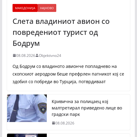
МАКЕДОНИЈА
НАЈНОВО
Слета владиниот авион со
повредениот турист од
Бодрум
08.08.2026
Objektivno24
Од Бодрум со владиното авионче попладнево на
скопскиот аеродром беше префрлен патникот кој се
здобил со побреди во Турција, потврдиваат
Кривична за полицаец кој
малтретирал приведено лице во
градски парк
08.08.2026