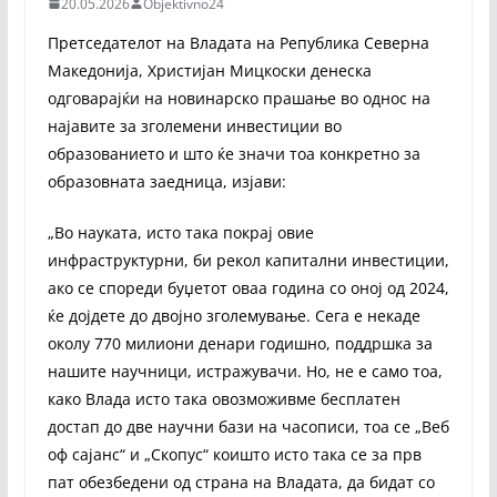
20.05.2026
Objektivno24
Претседателот на Владата на Република Северна
Македонија, Христијан Мицкоски денеска
одговарајќи на новинарско прашање во однос на
најавите за зголемени инвестиции во
образованието и што ќе значи тоа конкретно за
образовната заедница, изјави:
„Во науката, исто така покрај овие
инфраструктурни, би рекол капитални инвестиции,
ако се спореди буџетот оваа година со оној од 2024,
ќе дојдете до двојно зголемување. Сега е некаде
околу 770 милиони денари годишно, поддршка за
нашите научници, истражувачи. Но, не е само тоа,
како Влада исто така овозможивме бесплатен
достап до две научни бази на часописи, тоа се „Веб
оф сајанс“ и „Скопус“ коишто исто така се за прв
пат обезбедени од страна на Владата, да бидат со