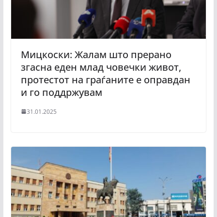
Мицкоски: Жалам што прерано
згасна еден млад човечки живот,
протестот на граѓаните е оправдан
и го поддржувам
31.01.2025