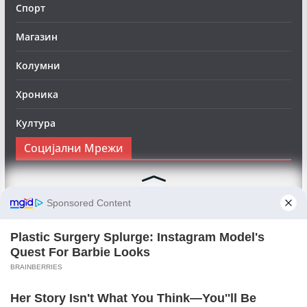
Спорт
Магазин
Колумни
Хроника
Култура
Социјални Мрежи
Следете нè на Фејсбук за да сте во тек со најновите
вести:
Objektivno24.mk