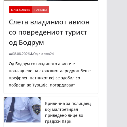
МАКЕДОНИЈА
НАЈНОВО
Слета владиниот авион
со повредениот турист
од Бодрум
08.08.2026
Objektivno24
Од Бодрум со владиното авионче
попладнево на скопскиот аеродром беше
префрлен патникот кој се здобил со
побреди во Турција, потврдиваат
Кривична за полицаец
кој малтретирал
приведено лице во
градски парк