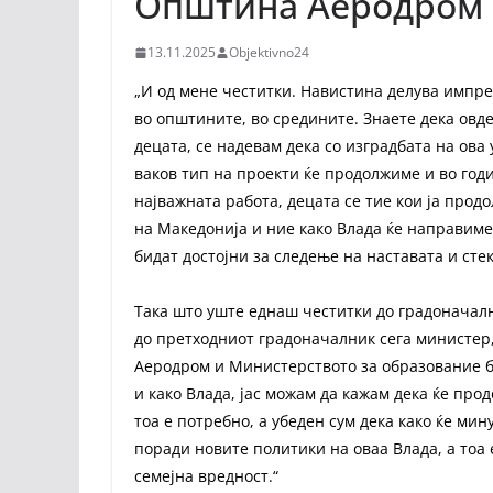
Општина Аеродром
13.11.2025
Objektivno24
„И од мене честитки. Навистина делува импре
во општините, во средините. Знаете дека овд
децата, се надевам дека со изградбата на ова 
ваков тип на проекти ќе продолжиме и во год
најважната работа, децата се тие кои ја прод
на Македонија и ние како Влада ќе направиме
бидат достојни за следење на наставата и ст
Така што уште еднаш честитки до градоначалн
до претходниот градоначалник сега министер
Аеродром и Министерството за образование б
и како Влада, јас можам да кажам дека ќе пр
тоа е потребно, а убеден сум дека како ќе ми
поради новите политики на оваа Влада, а тоа 
семејна вредност.“