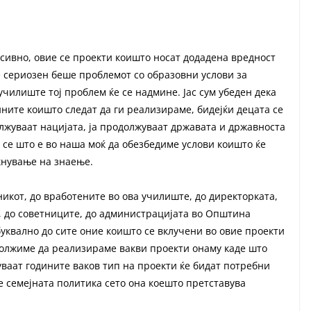
сивно, овие се проекти коишто носат додадена вредност
е сериозен беше проблемот со образовни услови за
училиште тој проблем ќе се надмине. Јас сум убеден дека
ините коишто следат да ги реализираме, бидејќи децата се
олжуваат нацијата, ја продолжуваат државата и државноста
 се што е во наша моќ да обезбедиме услови коишто ќе
екнување на знаење.
икот, до вработените во ова училиште, до директорката,
, до советниците, до администрацијата во Општина
уквално до сите оние коишто се вклучени во овие проекти
одолжиме да реализираме вакви проекти онаму каде што
нуваат годините ваков тип на проекти ќе бидат потребни
е семејната политика сето она коешто претставува