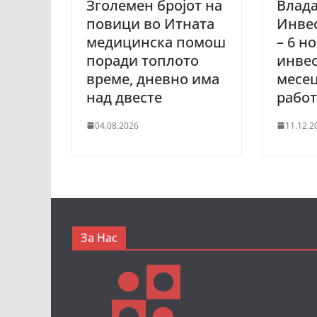
Зголемен бројот на
Влада
повици во Итната
Инве
медицинска помош
– 6 н
поради топлото
инвес
време, дневно има
месец
над двесте
рабо
04.08.2026
11.12.2
За Нас