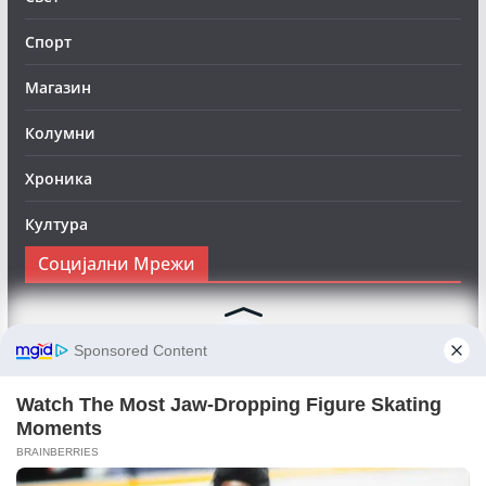
Спорт
Магазин
Колумни
Хроника
Култура
Социјални Мрежи
Следете нè на Фејсбук за да сте во тек со најновите
вести:
Objektivno24.mk