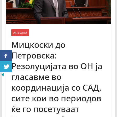
АКТУЕЛНО
Мицкоски до
Петровска:
Резолуцијата во ОН ја
гласавме во
координација со САД,
сите кои во периодов
ќе го посетуваат