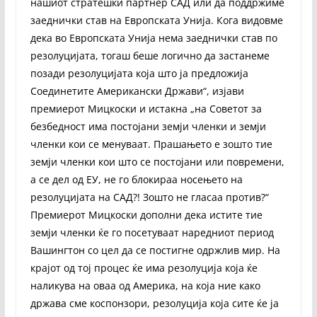
нашиот стратешки партнер САД или да поддржиме
заеднички став на Европската Унија. Кога видовме
дека во Европската Унија нема заеднички став по
резолуцијата, тогаш беше логично да застанеме
позади резолуцијата која што ја предложија
Соединетите Американски Држави“, изјави
премиерот Мицкоски и истакна „на Советот за
безбедност има постојани земји членки и земји
членки кои се менуваат. Прашањето е зошто тие
земји членки кои што се постојани или повремени,
а се дел од ЕУ, не го блокираа носењето на
резолуцијата на САД?! Зошто не гласаа против?“
Премиерот Мицкоски дополни дека истите тие
земји членки ќе го посетуваат наредниот период
Вашингтон со цел да се постигне одржлив мир. На
крајот од тој процес ќе има резолуција која ќе
наликува на оваа од Америка, на која ние како
држава сме коспонзори, резолуција која сите ќе ја