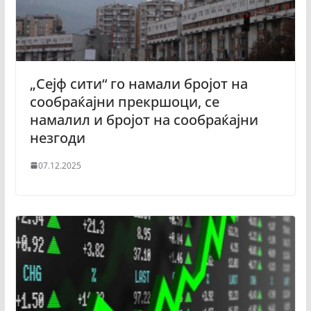
„Сејф сити“ го намали бројот на
сообраќајни прекршоци, се
намалил и бројот на сообраќајни
незгоди
07.12.2025