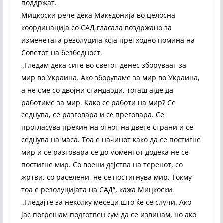
поддржат.
Мицкоски рече дека Македонија во целосна
координација со САД гласала воздржано за
изменетата резолуција која претходно помина на
Советот на безбедност.
„Гледам дека сите во светот денес зборуваат за
мир во Украина. Ако зборуваме за мир во Украина,
а не сме со двојни стандарди, тогаш ајде да
работиме за мир. Како се работи на мир? Се
седнува, се разговара и се преговара. Се
прогласува прекин на огнот на двете страни и се
седнува на маса. Тоа е начинот како да се постигне
мир и се разговара се до моментот додека не се
постигне мир. Со воени дејства на теренот, со
жртви, со раселени, не се постигнува мир. Токму
тоа е резолуцијата на САД“, кажа Мицкоски.
„Гледајте за неколку месеци што ќе се случи. Ако
јас погрешам подготвен сум да се извинам, но ако