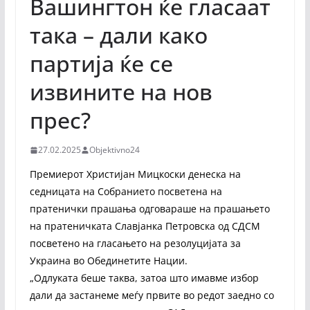
Вашингтон ќе гласаат
така – дали како
партија ќе се
извините на нов
прес?
27.02.2025
Objektivno24
Премиерот Христијан Мицкоски денеска на
седницата на Собранието посветена на
пратенички прашања одговараше на прашањето
на пратеничката Славјанка Петровска од СДСМ
посветено на гласањето на резолуцијата за
Украина во Обединетите Нации.
„Одлуката беше таква, затоа што имавме избор
дали да застанеме меѓу првите во редот заедно со