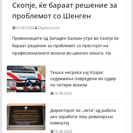
Скопје, ќе бараат решение за
проблемот со Шенген
10.08.2026
Objektivno24
Превозниците од Западен Балкан утре во Скопје ќе
бараат решение за проблемот со престојот на
професионалните возачи во шенген-зоната. На
Тешка несреќа кај Козјак:
седуммина повредени во судир
на четири возила
10.08.2026
Директорот ќе „лета“ од работа
ако заработи лош ревизорски
извештај
10.08.2026