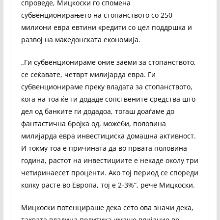
спроведе, Мицкоски го спомена
субвенционирањето на стопанството со 250
милиони евра евтини кредити со цел поддршка и
развој на македонската економија.
„Ги субвенционираме оние заеми за стопанството,
се сеќавате, четврт милијарда евра. Ги
субвенционираме преку владата за стопанството,
кога на тоа ќе ги додаде сопствените средства што
дел од банките ги додадоа, тогаш доаѓаме до
фантастична бројка од, можеби, половина
милијарда евра инвестициска домашна активност.
И токму тоа е причината да во првата половина
година, растот на инвестициите е некаде околу три
четиринаесет проценти. Ако тој период се спореди
колку расте во Европа, тој е 2-3%“, рече Мицкоски.
Мицкоски потенцираше дека сето ова значи дека,
таквата владина политика имаше влијание во