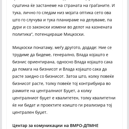
суштина ќе застанеме на страната на граѓаните. И
тука, лично го следам низ мојата оптика сето ова
што го случува и тука планираме на делуваме, па
дури и со законски измени во делот на казнената
политика“, потенцираше Мицкоски.
Мицкоски понатаму, меѓу другото, додаде: Ние се
трудиме да бидеме, генерално, Влада којашто е
бизнис ориентирана, односно Влада којашто сака
да помага на бизнисот и Влада којашто сака да
расте заедно со бизнисот. Затоа што, колку повеќе
бизнисот расте, толку повеќе тој контрибуира во
рамките на централниот Буџет, а колку
централниот буџет е квалитетен, толку квалитетни
ќе ни бидат и проектите коишто ги реализира тој
централен буџет.
Центар за комуникации на ВМРО-ДПМНЕ