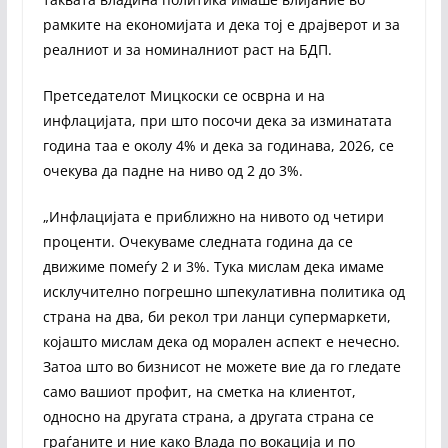
рамките на економијата и дека тој е драјверот и за
реалниот и за номиналниот раст на БДП.
Претседателот Мицкоски се осврна и на
инфлацијата, при што посочи дека за изминатата
година таа е околу 4% и дека за годинава, 2026, се
очекува да падне на ниво од 2 до 3%.
„Инфлацијата е приближно на нивото од четири
проценти. Очекуваме следната година да се
движиме помеѓу 2 и 3%. Тука мислам дека имаме
исклучително погрешно шпекулативна политика од
страна на два, би рекол три ланци супермаркети,
којашто мислам дека од морален аспект е нечесно.
Затоа што во бизнисот не можете вие да го гледате
само вашиот профит, на сметка на клиентот,
односно на другата страна, а другата страна се
граѓаните и ние како Влада по вокација и по