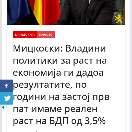
МАКЕДОНИЈА
НАЈНОВО
Мицкоски: Владини
политики за раст на
економија ги дадоа
резултатите, по
години на застој прв
пат имаме реален
раст на БДП од 3,5%