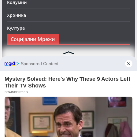
Колумни
Хроника
Култура
Социјални Мрежи
Следете нè на Фејсбук за да сте во тек со најновите
вести:
Objektivno24.mk