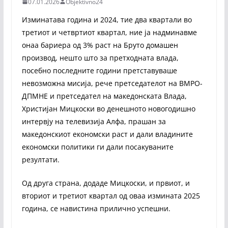
07.01.2026
Objektivno24
Изминатава година и 2024, тие два квартали во
третиот и четвртиот квартал, ние ја надминавме
онаа бариера од 3% раст на Бруто домашен
производ, нешто што за претходната влада,
посебно последните години претставуваше
невозможна мисија, рече претседателот на ВМРО-
ДПМНЕ и претседател на македонската Влада,
Христијан Мицкоски во денешното новогодишно
интервју на телевизија Алфа, прашан за
македонскиот економски раст и дали владините
економски политики ги дали посакуваните
резултати.
Од друга страна, додаде Мицкоски, и првиот, и
вториот и третиот квартал од оваа измината 2025
година, се навистина прилично успешни.