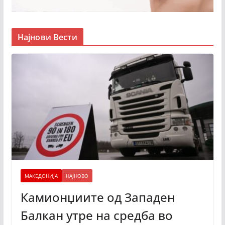
Најнови Вести
МАКЕДОНИЈА
НАЈНОВО
Камионџиите од Западен
Балкан утре на средба во