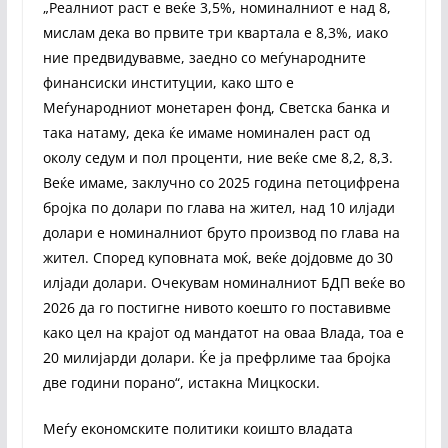
„Реалниот раст е веќе 3,5%, номиналниот е над 8,
мислам дека во првите три квартала е 8,3%, иако
ние предвидувавме, заедно со меѓународните
финансиски институции, како што е
Меѓународниот монетарен фонд, Светска банка и
така натаму, дека ќе имаме номинален раст од
околу седум и пол проценти, ние веќе сме 8,2, 8,3.
Веќе имаме, заклучно со 2025 година петоцифрена
бројка по долари по глава на жител, над 10 илјади
долари е номиналниот бруто производ по глава на
жител. Според куповната моќ, веќе дојдовме до 30
илјади долари. Очекувам номиналниот БДП веќе во
2026 да го постигне нивото коешто го поставивме
како цел на крајот од мандатот на оваа Влада, тоа е
20 милијарди долари. Ќе ја префрлиме таа бројка
две години порано“, истакна Мицкоски.
Меѓу економските политики коишто владата