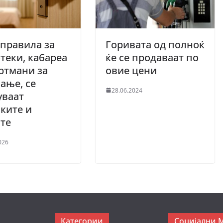
правила за
Горивата од полноќ
теки, кабареа
ќе се продаваат по
ртмани за
овие цени
ање, се
28.06.2024
уваат
ките и
те
026
Категории
Социјални 