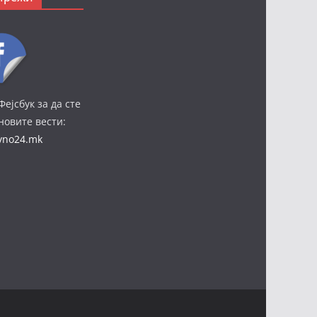
Фејсбук за да сте
јновите вести:
ivno24.mk