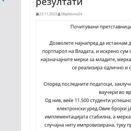
резултати
23.11.2025
Objektivno24
Почитувани претставници
Дозволете најнапред да истакнам д
портпарол на Владата, и искрено сум
најзначајните мерки за младите, мерка
се реализира одлично и 
Според последните податоци, заклучн
ваучери во вр
Од нив, веќе 11.500 студенти успешн
електронски уред.Овие бројки ј
имплементацијата стабилна, а мерка
случајна ниту импровизирана, туку 