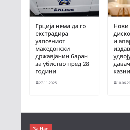
Грција нема да го
Нови 
екстрадира
диско
уапсениот
и апа
македонски
издав
државјанин баран
удвој
за убиство пред 28
давач
години
казни
27.11.2025
10.06.2
За Нас