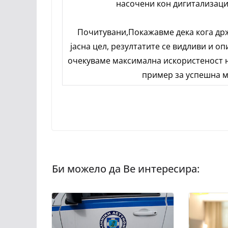
насочени кон дигитализаци
Почитувани,Покажавме дека кога др
јасна цел, резултатите се видливи и о
очекуваме максимална искористеност на
пример за успешна м