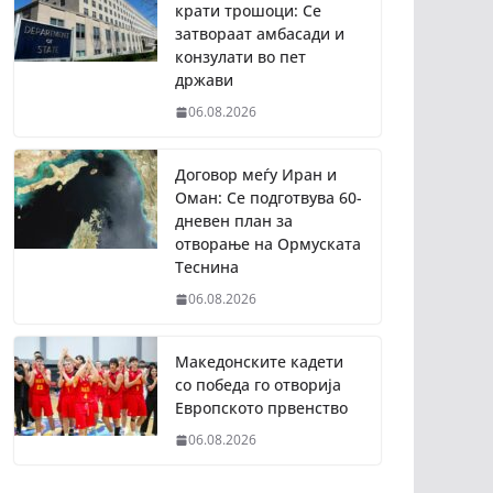
крати трошоци: Се
затвораат амбасади и
конзулати во пет
држави
06.08.2026
Договор меѓу Иран и
Оман: Се подготвува 60-
дневен план за
отворање на Ормуската
Теснина
06.08.2026
Македонските кадети
со победа го отворија
Европското првенство
06.08.2026