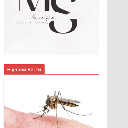
Најнови Вести