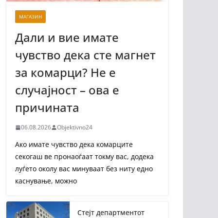
МАГАЗИН
Дали и вие имате
чувство дека сте магнет
за комарци? Не е
случајност – ова е
причината
06.08.2026
Objektivno24
Ако имате чувство дека комарците
секогаш ве пронаоѓаат токму вас, додека
луѓето околу вас минуваат без ниту едно
каснување, можно
Стејт департментот