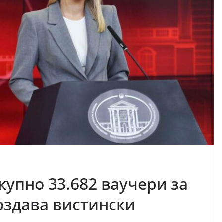
купно 33.682 ваучери за
оздава вистински