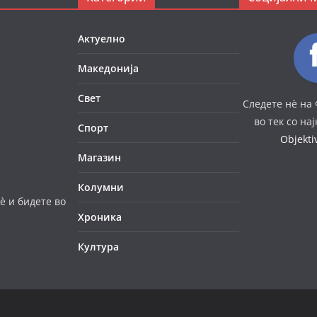
Актуелно
Македонија
Свет
Следете нè на 
во тек со на
Спорт
Objekt
Магазин
Колумни
è и бидете во
Хроника
Култура