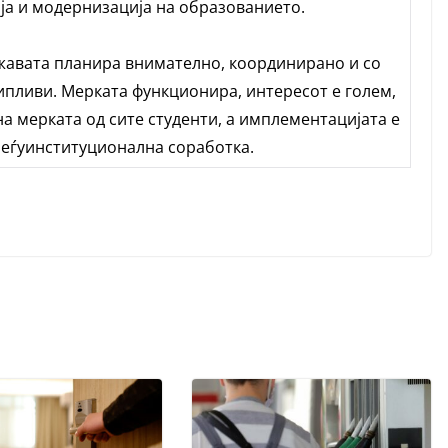
ја и модернизација на образованието.
жавата планира внимателно, координирано и со
пипливи. Мерката функционира, интересот е голем,
 мерката од сите студенти, а имплементацијата е
еѓуинституционална соработка.