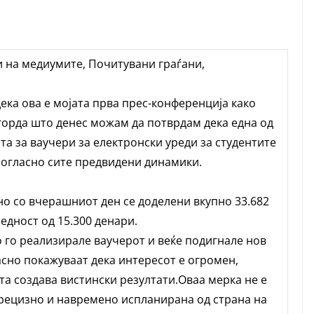
 на медиумите, Почитувани граѓани,
ека ова е мојата прва прес-конференција како
 горда што денес можам да потврдам дека една од
та за ваучери за електронски уреди за студентите
согласно сите предвидени динамики.
о со вчерашниот ден се доделени вкупно 33.682
едност од 15.300 денари.
о го реализирале ваучерот и веќе подигнале нов
асно покажуваат дека интересот е огромен,
та создава вистински резултати.Оваа мерка не е
прецизно и навремено испланирана од страна на