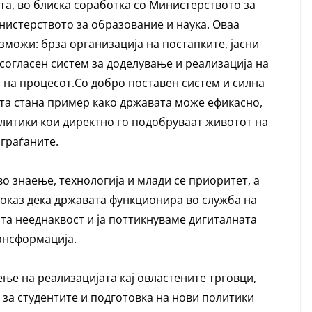
та, во блиска соработка со Министерството за
истерството за образование и наука. Оваа
можи: брза организација на постапките, јасни
усогласен систем за доделување и реализација на
 на процесот.Со добро поставен систем и силна
та стана пример како државата може ефикасно,
литики кои директно го подобруваат животот на
граѓаните.
о знаење, технологија и млади се приоритет, а
оказ дека државата функционира во служба на
ата нееднаквост и ја поттикнуваме дигиталната
ансформација.
ње на реализацијата кај овластените трговци,
за студентите и подготовка на нови политики