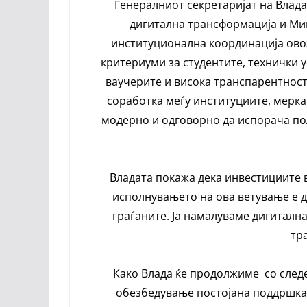
Генералниот секретаријат на Влада
дигитална трансформација и Мин
институционална координација овоз
критериуми за студентите, технички 
ваучерите и висока транспарентност
соработка меѓу институциите, мерка
модерно и одговорно да испорача по
Владата покажа дека инвестициите в
исполнувањето на ова ветување е д
граѓаните. Ја намалуваме дигиталн
тр
Како Влада ќе продолжиме со следе
обезбедување постојана поддршка 