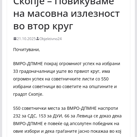
Скопје – Повикуваме
на масовна излезност
во втор круг
21.10.2025
Objektivno24
Почитувани,
ВМРО-ДПМНЕ покрај огромниот успех на избрани
33 градоначалници уште во првиот круг, има
огромен успех на советничките листи со 550
избрани советници во советите на општините и
градот Скопје.
550 советнички места за ВМРО-ДПМНЕ наспроти
232 за СДС, 153 за ДУИ, 66 за Левица се доказ дека
ВМРО-ДПМНЕ е повеќе од апсолутен победник на
овие избори и дека граѓаните јасно покажаа во кој