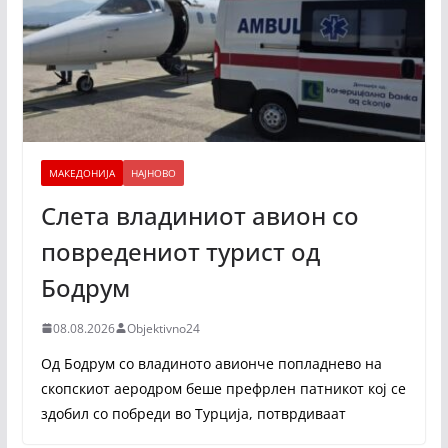
МАКЕДОНИЈА
НАЈНОВО
Слета владиниот авион со
повредениот турист од
Бодрум
08.08.2026
Objektivno24
Од Бодрум со владиното авионче попладнево на
скопскиот аеродром беше префрлен патникот кој се
здобил со побреди во Турција, потврдиваат