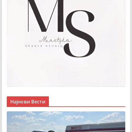
Најнови Вести