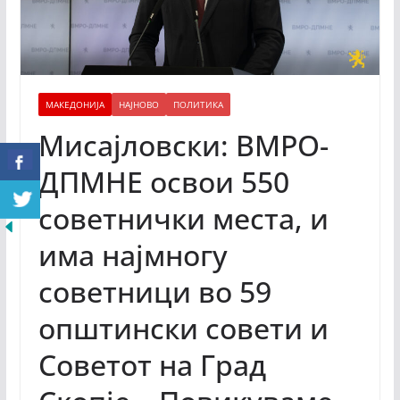
МАКЕДОНИЈА
НАЈНОВО
ПОЛИТИКА
Мисајловски: ВМРО-
ДПМНЕ освои 550
советнички места, и
има најмногу
советници во 59
општински совети и
Советот на Град