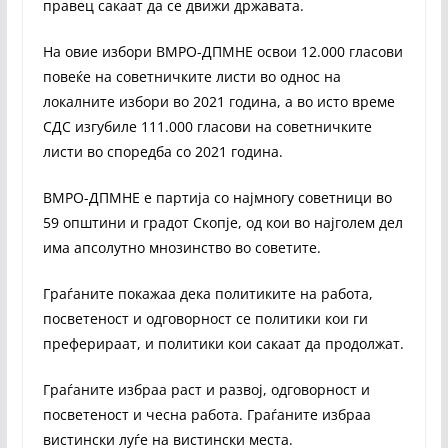
правец сакаат да се движи државата.
На овие избори ВМРО-ДПМНЕ освои 12.000 гласови
повеќе на советничките листи во однос на
локалните избори во 2021 година, а во исто време
СДС изгубиле 111.000 гласови на советничките
листи во споредба со 2021 година.
ВМРО-ДПМНЕ е партија со најмногу советници во
59 општини и градот Скопје, од кои во најголем дел
има апсолутно мнозинство во советите.
Граѓаните покажаа дека политиките на работа,
посветеност и одговорност се политики кои ги
преферираат, и политики кои сакаат да продолжат.
Граѓаните избраа раст и развој, одговорност и
посветеност и чесна работа. Граѓаните избраа
вистински луѓе на вистински места.