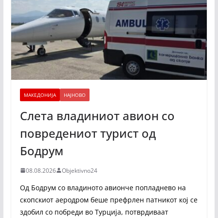
МАКЕДОНИЈА
НАЈНОВО
Слета владиниот авион со
повредениот турист од
Бодрум
08.08.2026
Objektivno24
Од Бодрум со владиното авионче попладнево на
скопскиот аеродром беше префрлен патникот кој се
здобил со побреди во Турција, потврдиваат