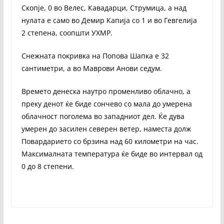
Скопје, 0 во Велес, Кавадарци, Струмица, а над
нулата е само во Демир Капија со 1 и во Гевгелија
2 степена, соопшти УХМР.
Снежната покривка на Попова Шапка е 32
сантиметри, а во Маврови Анови седум.
Времето денеска наутро променливо облачно, а
преку денот ќе биде сончево со мала до умерена
облачност поголема во западниот дел. Ќе дува
умерен до засилен северен ветер, наместа долж
Повардарието со брзина над 60 километри на час.
Максималната температура ќе биде во интервал од
0 до 8 степени.