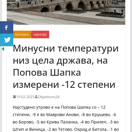
МАГАЗИН
НАЈНОВО
Минусни температури
низ цела држава, на
Попова Шапка
измерени -12 степени
19.02.2025
Objektivno24
Најстудено утрово е на Попова Шапка со – 12
степени, -9 е во Маврови Анови, -8 во Крушево, -6
во Берово, -5 во Крива Паланка, -4 во Прилеп, -3 во
Штип и Виница, -2 во Тетово, Охрид и Битола, -1 во