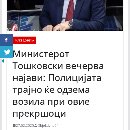
МАКЕДОНИЈА
Министерот
Тошковски вечерва
најави: Полицијата
трајно ќе одзема
возила при овие
прекршоци
27.02.2025
Objektivno24