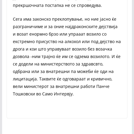
прекршочната постапка не се спроведува.
Сега има законско преклопување, но ние јасно ќе
разграничиме и за оние најдраконските дејствија
и возат енормно брзо или упрааат возило со
екстремно присуство на алкохол или под дејство на
дрога и кои што управуваат возило без возачка
дозвола -ним трајно ќе им се одзема возилото. И ќе
се додели на министерството за здравсвто,
одбрана или за внатрешни па можеби ќе оди на
лицитација. Таквите ќе одговараат и кривично,
вели министерот за внатрешни работи Панче
Тошковски во Само Интервју.