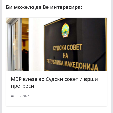
МВР влезе во Судски совет и врши
претреси
12.12.2024