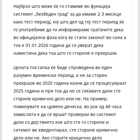
Најбрзо што може ќе го ставиме во функција
системот „безбеден град“ за да имаме 2-3 месеци
како тест период, кој што дел од тој тест период ќе
го употребиме да ги информираме граѓаните дека
во официјална фаза кога ќе стапи законот во сила а
тоа е 01.01.2026 година да се уверат дека
навистина дека тоа што го сториле е прекршок.
Целата постапка ќе биде спроведена во еден
разумен временски период, а не за сторен
прекршок во 2020 година казни да се процесуираат
2025 година и при тоа да не се сеќавате дали сте
сториле кривично дело или не. На пример,
поминувате на црвено денеска, во рок од 48 часа
замислата е да се вршат проверки во системот
дали со дејствието кое што сте го сториле и
ситемот ве евидентирал, сте сториле кривично
дело или не. Ако сторите крицично дело