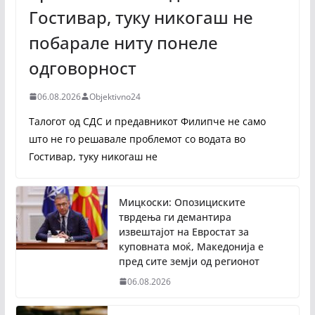
Гостивар, туку никогаш не
побарале ниту понеле
одговорност
06.08.2026
Objektivno24
Талогот од СДС и предавникот Филипче не само
што не го решавале проблемот со водата во
Гостивар, туку никогаш не
Мицкоски: Опозициските
тврдења ги демантира
извештајот на Евростат за
куповната моќ, Македонија е
пред сите земји од регионот
06.08.2026