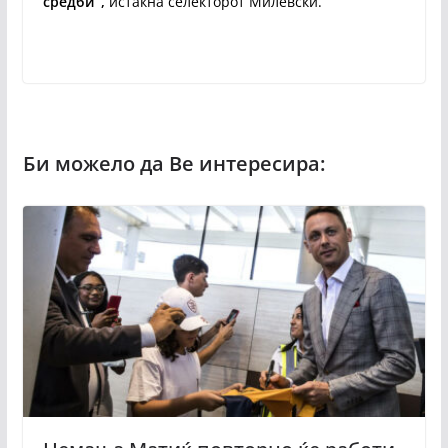
средби“,
истакна селекторот Милевски.