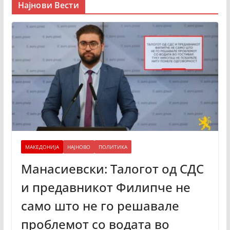
Најнови Вести
МАКЕДОНИЈА
НАЈНОВО
ПОЛИТИКА
Манасиевски: Талогот од СДС
и предавникот Филипче не
само што не го решавале
проблемот со водата во