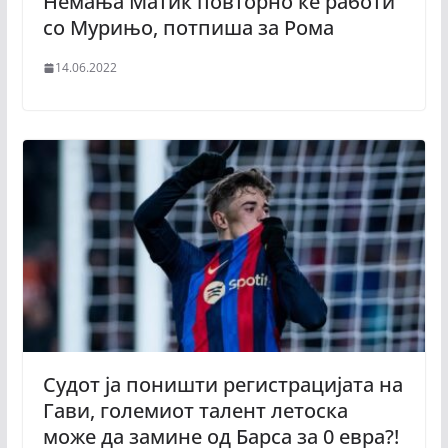
Немања Матиќ повторно ќе работи
со Мурињо, потпиша за Рома
14.06.2022
Судот ја поништи регистрацијата на
Гави, големиот талент летоска
може да замине од Барса за 0 евра?!