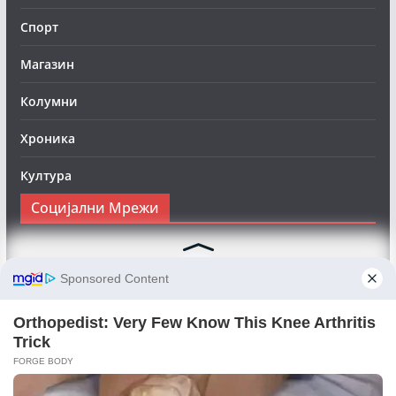
Спорт
Магазин
Колумни
Хроника
Култура
Социјални Мрежи
Следете нè на Фејсбук за да сте во тек со најновите
вести:
Objektivno24.mk