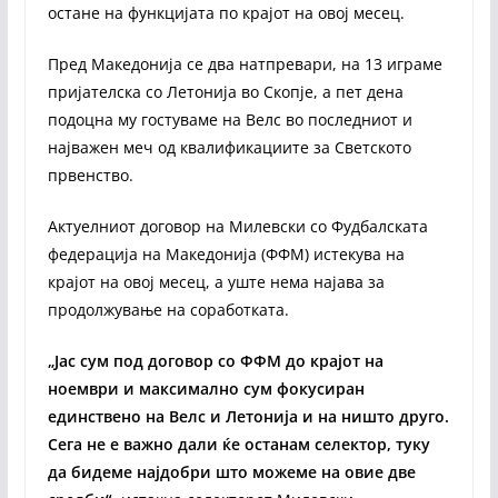
остане на функцијата по крајот на овој месец.
Пред Македонија се два натпревари, на 13 играме
пријателска со Летонија во Скопје, а пет дена
подоцна му гостуваме на Велс во последниот и
најважен меч од квалификациите за Светското
првенство.
Актуелниот договор на Милевски со Фудбалската
федерација на Македонија (ФФМ) истекува на
крајот на овој месец, а уште нема најава за
продолжување на соработката.
„Јас сум под договор со ФФМ до крајот на
ноември и максимално сум фокусиран
единствено на Велс и Летонија и на ништо друго.
Сега не е важно дали ќе останам селектор, туку
да бидеме најдобри што можеме на овие две