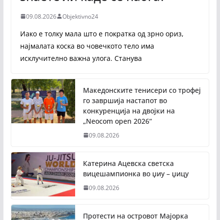
09.08.2026
Objektivno24
Иако е толку мала што е пократка од зрно ориз,
најмалата коска во човечкото тело има
исклучително важна улога. Станува
Македонските тенисери со трофеј
го завршија настапот во
конкуренција на двојки на
„Neocom open 2026“
09.08.2026
Катерина Ацевска светска
вицешампионка во џиу – џицу
09.08.2026
Протести на островот Мајорка