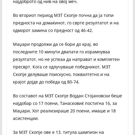
најдоброто од нив на овој меч.
Во вториот период МЗТ Скопје почна да ја топи
предноста на домаќинот, го сврте резултатот и на
одморот замина со предност од 46-42.
Маџари продолжи да се бори до крај, во
последните 10 минути двапати го израмнуваа
резултатот, но не успеаа да направат и комплетен
пресврт. Кога се одлучуваше победникот, МЗТ
Скопје делуваше поискусно, поквалтетно и на
крајот дојде до победа од 80-74.
Во составот на МЗТ Скопје Војдан Стојановски беше
најдобар со 17 поени, Танасковиќ постигна 16, за
Маџари, Хот реализираше 20 поени, имаше и 18
асистенции.
За МЗТ Скопје ове е 13. титула шампион на