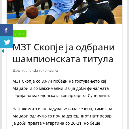
СПОРТ
МЗТ Скопје ја одбрани
шампионската титула
24.05.2026
Objektivno24
МЗТ Скопје со 80-74 победи на гостувањето кај
Маџари и со максимални 3-0 ја доби финалната
серија во македонската кошаркарска Суперлига.
Најголемото изненадување оваа сезона, тимот на
Маџари одлично го почна денешниот натпревар,
ја доби првата четвртина со 26-21, но беше