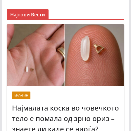
Најнови Вести
МАГАЗИН
Најмалата коска во човечкото
тело е помала од зрно ориз –
знаете ли каде се наоѓа?