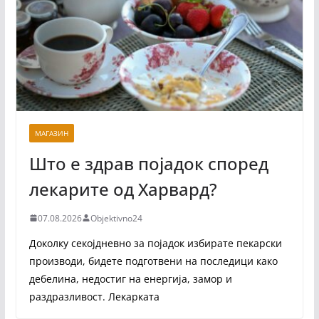
МАГАЗИН
Што е здрав појадок според
лекарите од Харвард?
07.08.2026
Objektivno24
Доколку секојдневно за појадок избирате пекарски
производи, бидете подготвени на последици како
дебелина, недостиг на енергија, замор и
раздразливост. Лекарката