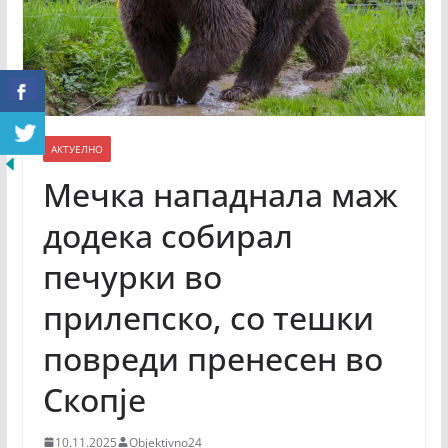
АКТУЕЛНО
Мечка нападнала маж
додека собирал
печурки во
прилепско, со тешки
повреди пренесен во
Скопје
10.11.2025
Objektivno24