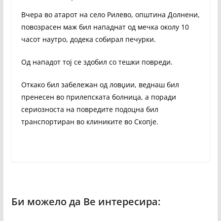
Вчера во атарот на село Рилево, општина Долнени,
повозрасен маж бил нападнат од мечка околу 10
часот наутро, додека собирал печурки.
Од нападот тој се здобил со тешки повреди.
Откако бил забележан од ловџии, веднаш бил
пренесен во прилепската болница, а поради
сериозноста на повредите подоцна бил
транспортиран во клиниките во Скопје.