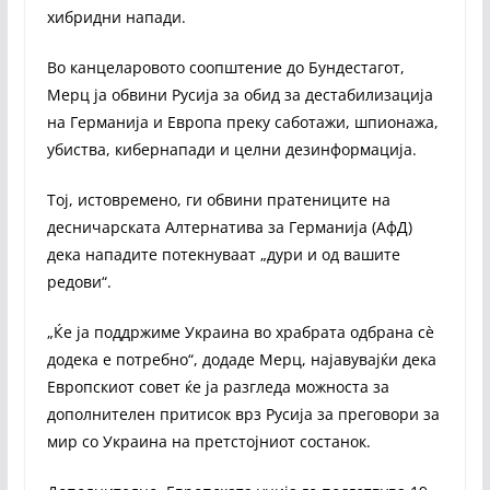
хибридни напади.
Во канцеларовото соопштение до Бундестагот,
Мерц ја обвини Русија за обид за дестабилизација
на Германија и Европа преку саботажи, шпионажа,
убиства, кибернапади и целни дезинформација.
Тој, истовремено, ги обвини пратениците на
десничарската Алтернатива за Германија (АфД)
дека нападите потекнуваат „дури и од вашите
редови“.
„Ќе ја поддржиме Украина во храбрата одбрана сè
додека е потребно“, додаде Мерц, најавувајќи дека
Европскиот совет ќе ја разгледа можноста за
дополнителен притисок врз Русија за преговори за
мир со Украина на претстојниот состанок.