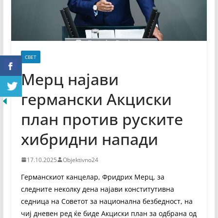
СВЕТ
Мерц најави
германски Акциски
план против руските
хибридни напади
17.10.2025
Objektivno24
Германскиот канцелар, Фридрих Мерц, за
следните неколку дена најави конститутивна
седница на Советот за национална безбедност, на
чиј дневен ред ќе биде Акциски план за одбрана од