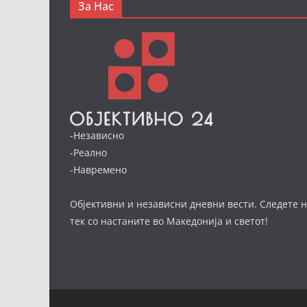
За Нас
-Независно
-Реално
-Навремено
Објективни и независни дневни вести. Следете н
тек со настаните во Македонија и светот!