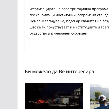
-Реализацијата на оваа тригодишна програма 
поекономични институции, современи стандар
Помалку загадување, подобар квалитет на во
што ќе ги почуствуваат и институциите и граѓ
рударство и минерални суровини.