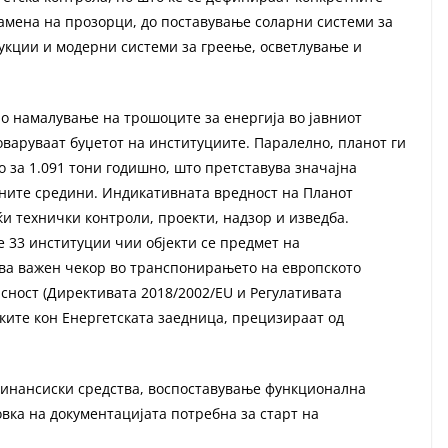
замена на прозорци, до поставување соларни системи за
укции и модерни системи за греење, осветлување и
о намалување на трошоците за енергија во јавниот
оваруваат буџетот на институциите. Паралелно, планот ги
о за 1.091 тони годишно, што претставува значајна
аните средини. Индикативната вредност на Планот
ќи технички контроли, проекти, надзор и изведба.
е 33 институции чии објекти се предмет на
ува важен чекор во транспонирањето на европското
асност (Директивата 2018/2002/EU и Регулативата
ските кон Енергетската заедница, прецизираат од
 финансиски средства, воспоставување функционална
овка на документацијата потребна за старт на