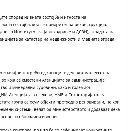
дите според нивната состојба и итноста на
 лоша состојба, кои се приоритет за реконструкција:
дно со Институтот за јавно здравје и ДСЗИ), зградата на
генцијата за катастар на недвижности и главната зграда
 со значајни потреби од санација: дел од комплексот на
 во која се сместени Агенцијата за администрација,
тво и минерални суровини, како и големиот
К, Агенцијата за лекови, УМЕ и Секретаријатот за
етата група се осум објекти претходно реновирани, но кои
ремени системи, велат од Министерството и додаваат дека
касност и обновливи извори.
гетска контрола, по што ќе се дефинираат конкретните