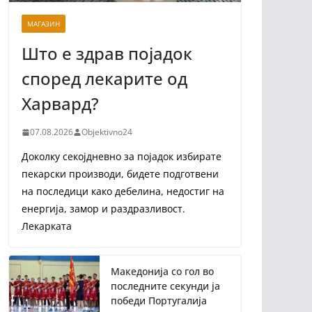
МАГАЗИН
Што е здрав појадок
според лекарите од
Харвард?
07.08.2026
Objektivno24
Доколку секојдневно за појадок избирате
пекарски производи, бидете подготвени
на последици како дебелина, недостиг на
енергија, замор и раздразливост.
Лекарката
Македонија со гол во
последните секунди ја
победи Португалија