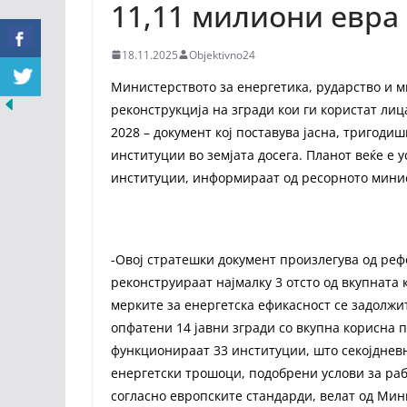
11,11 милиони евра
18.11.2025
Objektivno24
Министерството за енергетика, рударство и 
реконструкција на згради кои ги користат лиц
2028 – документ кој поставува јасна, тригоди
институции во земјата досега. Планот веќе е 
институции, информираат од ресорното мини
-Овој стратешки документ произлегува од рефо
реконструираат најмалку 3 отсто од вкупната
мерките за енергетска ефикасност се задолжит
опфатени 14 јавни згради со вкупна корисна 
функционираат 33 институции, што секојдневн
енергетски трошоци, подобрени услови за ра
согласно европските стандарди, велат од Мин