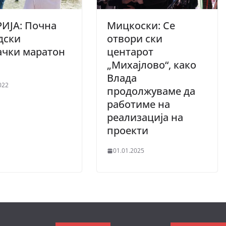
ИЈА: Почна
Мицкоски: Се
дски
отвори ски
ачки маратон
центарот
„Михајлово“, како
Влада
022
продолжуваме да
работиме на
реализација на
проекти
01.01.2025