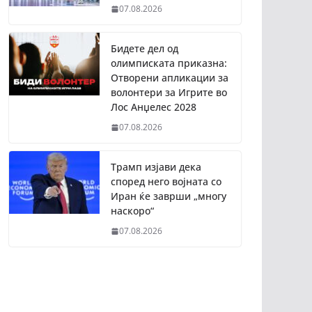
07.08.2026
Бидете дел од
олимписката приказна:
Отворени апликации за
волонтери за Игрите во
Лос Анџелес 2028
07.08.2026
Трамп изјави дека
според него војната со
Иран ќе заврши „многу
наскоро“
07.08.2026