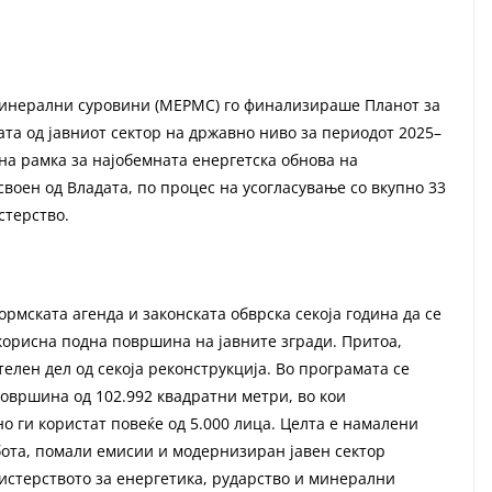
минерални суровини (МЕРМС) го финализираше Планот за
ата од јавниот сектор на државно ниво за периодот 2025–
шна рамка за најобемната енергетска обнова на
усвоен од Владата, по процес на усогласување со вкупно 33
стерство.
рмската агенда и законската обврска секоја година да се
 корисна подна површина на јавните згради. Притоа,
елен дел од секоја реконструкција. Во програмата се
површина од 102.992 квадратни метри, во кои
о ги користат повеќе од 5.000 лица. Целта е намалени
бота, помали емисии и модернизиран јавен сектор
истерството за енергетика, рударство и минерални