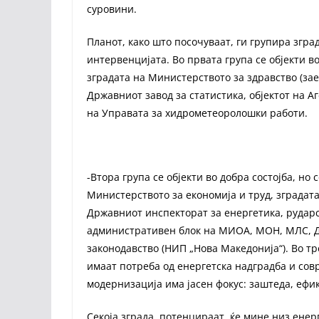
суровини.
Планот, како што посочуваат, ги групира згра
интервенцијата. Во првата група се објекти во
зградата на Министерството за здравство (зае
Државниот завод за статистика, објектот на А
на Управата за хидрометеоролошки работи.
-Втора група се објекти во добра состојба, но
Министерството за економија и труд, зградата
Државниот инспекторат за енергетика, рударс
административен блок на МИОА, МОН, МЛС, ДИ
законодавство (НИП „Нова Македонија“). Во тр
имаат потреба од енергетска надградба и сов
модернизација има јасен фокус: заштеда, ефи
Секоја зграда, потенцираат, ќе мине низ енер