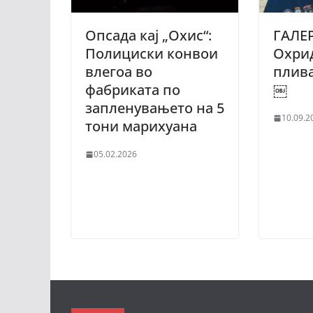
Опсада кај „Охис“:
ГАЛЕР
Полициски конвои
Охри
влегоа во
плив
фабриката по
￼
запленувањето на 5
10.09.2
тони марихуана
05.02.2026