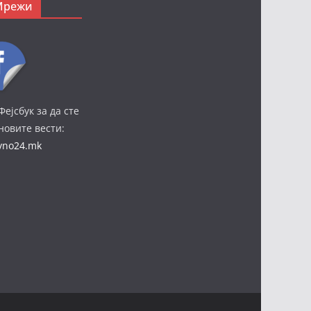
Мрежи
Фејсбук за да сте
јновите вести:
ivno24.mk