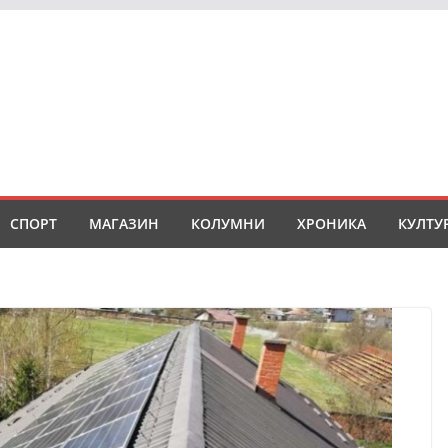
СПОРТ
МАГАЗИН
КОЛУМНИ
ХРОНИКА
КУЛТУ