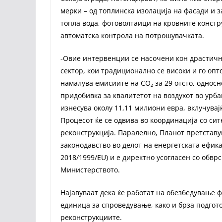
мерки – од топлинска изолација на фасади и 
топла вода, фотоволтаици на кровните констр
автоматска контрола на потрошувачката.
-Овие интервенции се насочени кон драстичн
сектор, кои традиционално се високи и го опт
намалува емисиите на CO₂ за 29 отсто, односн
придобивка за квалитетот на воздухот во урб
изнесува околу 11,11 милиони евра, вклучувај
Процесот ќе се одвива во координација со сит
реконструкција. Паралелно, Планот претстав
законодавство во делот на енергетската ефик
2018/1999/EU) и е директно усогласен со обвр
Министерството.
Најавуваат дека ќе работат на обезбедување
единица за спроведување, како и брза подгот
реконструкциите.