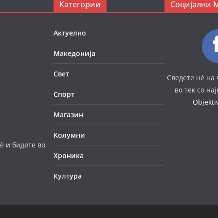
Категории
Социјални 
Актуелно
Македонија
Свет
Следете нè на 
во тек со на
Спорт
Objekt
Магазин
Колумни
è и бидете во
Хроника
Култура