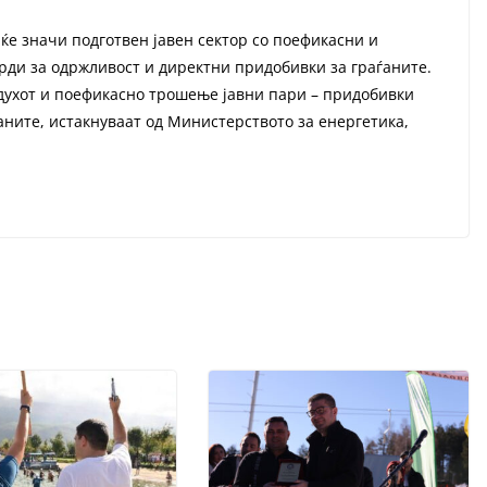
ќе значи подготвен јавен сектор со поефикасни и
ди за одржливост и директни придобивки за граѓаните.
здухот и поефикасно трошење јавни пари – придобивки
аните, истакнуваат од Министерството за енергетика,