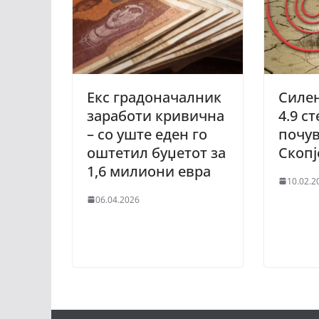
Екс градоначалник
Силен
заработи кривична
4.9 с
– со уште еден го
почув
оштетил буџетот за
Скопј
1,6 милиони евра
10.02.2
06.04.2026