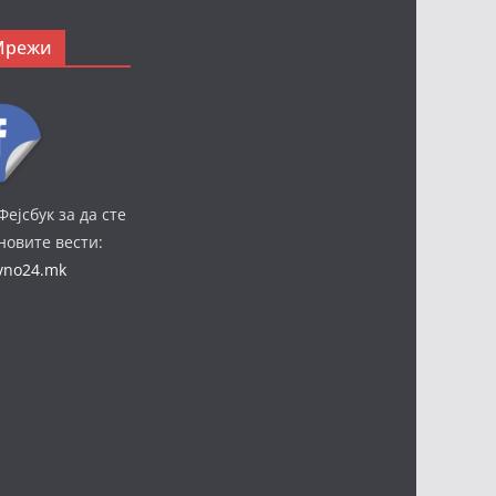
Мрежи
Фејсбук за да сте
јновите вести:
ivno24.mk