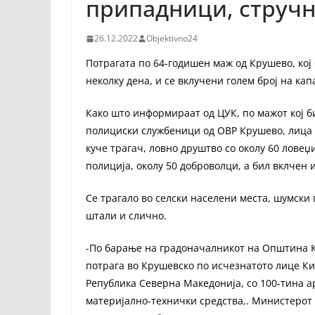
припадници, стручн
26.12.2022
Objektivno24
Потрагата по 64-годишен маж од Крушево, кој 
неколку дена, и се вклучени голем број на кап
Како што информираат од ЦУК, по мажот кој б
полициски службеници од ОВР Крушево, лица 
куче трагач, ловно друштво со околу 60 лове
полиција, околу 50 доброволци, а бил вклчен 
Се трагало во селски населени места, шумски п
штали и слично.
-По барање на градоначалникот на Општина К
потрага во Крушевско по исчезнатото лице Ки
Република Северна Македонија, со 100-тина а
материјално-технички средства,. Министерот