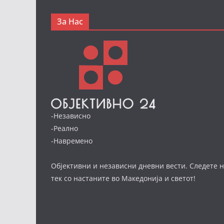
За Нас
-Независно
-Реално
-Навремено
Објективни и независни дневни вести. Следете н
тек со настаните во Македонија и светот!