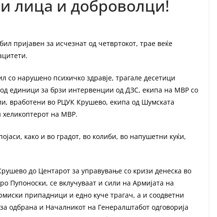
и лица и доброволци!
бил пријавен за исчезнат од четвртокот, трае веќе
ацитети.
ил со нарушено психичко здравје, трагале десетици
од единици за брзи интервенции од ДЗС, екипа на МВР со
џии, вработени во РЦУК Крушево, екипа од Шумската
и хеликоптерот на МВР.
ојаси, како и во градот, во колиби, во напушетни куќи,
рушево до Центарот за управување со кризи денеска во
ро Пупоноски, се вклучуваат и сили на Армијата на
рмиски припадници и едно куче трагач, а и соодветни
 за одбрана и Началникот на Генералштабот одговорија