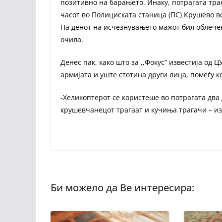
позитивно на барањето. Инаку, потрагата трае
часот во Полициската станица (ПС) Крушево во 
На денот на исчезнувањето мажот бил облечен
очила.
Денес пак, како што за ,,Фокус” известија од
армијата и уште стотина други лица, помеѓу к
-Хеликоптерот се користеше во потрагата два 
крушевчанецот трагаат и кучиња трагачи – из