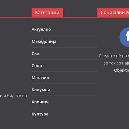
Категории
Социјални 
Актуелно
Македонија
Свет
Следете нè на 
во тек со на
Спорт
Objekt
Магазин
Колумни
è и бидете во
Хроника
Култура