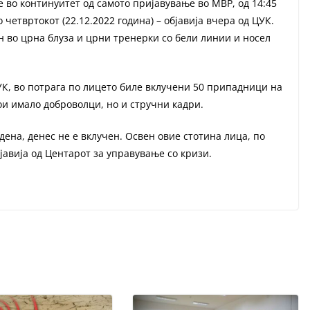
 во континуитет од самото пријавување во МВР, од 14:45
четвртокот (22.12.2022 година) – објавија вчера од ЦУК.
 во црна блуза и црни тренерки со бели линии и носел
 ЦУК, во потрага по лицето биле вклучени 50 припадници на
ои имало доброволци, но и стручни кадри.
дена, денес не е вклучен. Освен овие стотина лица, по
јавија од Центарот за управување со кризи.