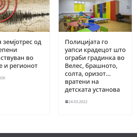
 земјотрес од
Полицијата го
тепени
уапси крадецот што
ствуван во
ограби градинка во
е и регионот
Велес, брашното,
солта, оризот…
026
вратени на
детската установа
24.03.2022