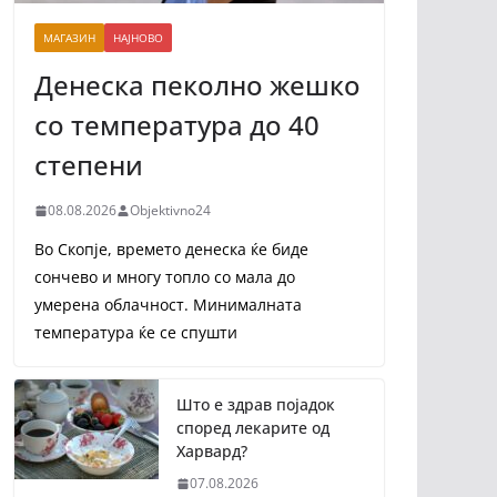
МАГАЗИН
НАЈНОВО
Денеска пеколно жешко
со температура до 40
степени
08.08.2026
Objektivno24
Во Скопје, времето денеска ќе биде
сончево и многу топло со мала до
умерена облачност. Минималната
температура ќе се спушти
Што е здрав појадок
според лекарите од
Харвард?
07.08.2026