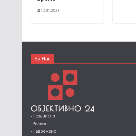
12.01.2023
За Нас
-Независно
-Реално
-Навремено