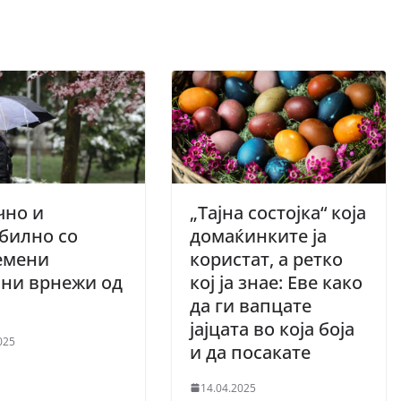
чно и
„Тајна состојка“ која
билно со
домаќинките ја
емени
користат, а ретко
лни врнежи од
кој ја знае: Еве како
да ги вапцате
јајцата во која боја
025
и да посакате
14.04.2025