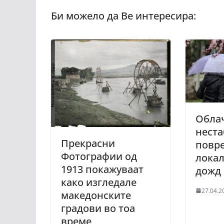
Обла
неста
Прекрасни
повр
Фотографии од
лока
1913 покажуваат
дожд
како изгледале
27.04.2
македонските
градови во тоа
време