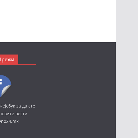
Мрежи
Фејсбук за да сте
јновите вести:
ivno24.mk