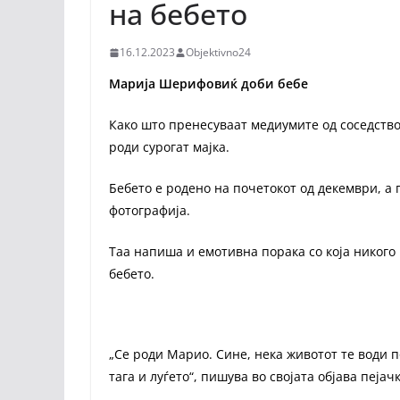
на бебето
16.12.2023
Objektivno24
Марија Шерифовиќ доби бебе
Како што пренесуваат медиумите од соседство
роди сурогат мајка.
Бебето е родено на почетокот од декември, а п
фотографија.
Таа напиша и емотивна порака со која никого 
бебето.
„Се роди Марио. Сине, нека животот те води по
тага и луѓето“, пишува во својата објава пеја