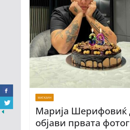
МАГАЗИН
Марија Шерифовиќ д
објави првата фотог