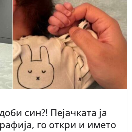
оби син?! Пејачката ја
рафија, го откри и името