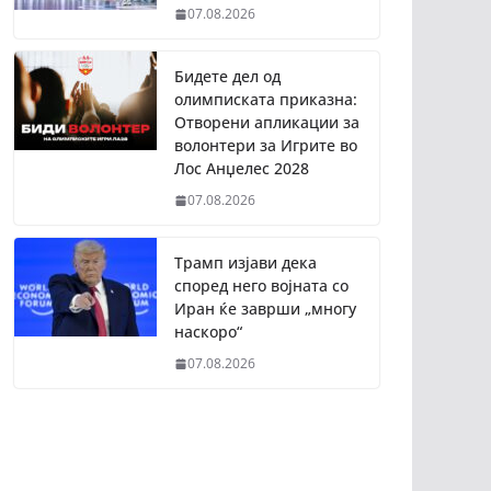
07.08.2026
Бидете дел од
олимписката приказна:
Отворени апликации за
волонтери за Игрите во
Лос Анџелес 2028
07.08.2026
Трамп изјави дека
според него војната со
Иран ќе заврши „многу
наскоро“
07.08.2026