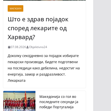
МАГАЗИН
Што е здрав појадок
според лекарите од
Харвард?
07.08.2026
Objektivno24
Доколку секојдневно за појадок избирате
пекарски производи, бидете подготвени
на последици како дебелина, недостиг на
енергија, замор и раздразливост.
Лекарката
Македонија со гол во
последните секунди ја
победи Португалија