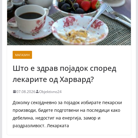
МАГАЗИН
Што е здрав појадок според
лекарите од Харвард?
07.08.2026
Objektivno24
Доколку секојдневно за појадок избирате пекарски
производи, бидете подготвени на последици како
дебелина, недостиг на енергија, замор и
раздразливост. Лекарката