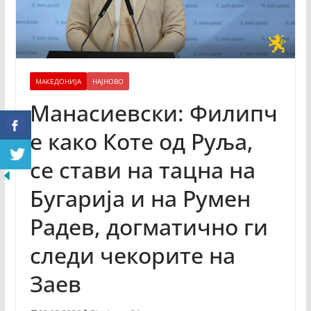
МАКЕДОНИЈА
НАЈНОВО
Манасиевски: Филипч
е како Коте од Руља,
се стави на тацна на
Бугарија и на Румен
Радев, догматично ги
следи чекорите на
Заев