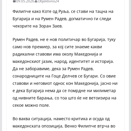
09.05.2026
Objektivno24
Филипче како Коте од Руља, се стави на тацна на
Бугарија и на Румен Радев, догматично ги следи
чекорите на Зоран Заев.
Румен Радев, не е нов политичар во Бугарија, туку
само нов премиер, за кој сите знаеме какви
радикални ставови има околу Македонија и
македонскиот јазик, народ, идентитет и историја.
Да не заборавиме, дека за Румен Радев,
сонародниците на Гоце Делчев се Бугари. Со овие
ставови и неговиот однос кон Македонија, јасно ни
е дека Бугарија нема да се помрдне ни милиметар
од нивните барања, со тоа што ќе не ветоизира на
секое можно поле.
Во ваква ситуација, наместо критика и осуда од
македонската опозиција, Венко Филипче втрча во