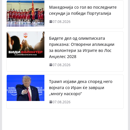
Македонија со гол во последните
секунди ја победи Португалија
07.08.2026
Бидете дел од олимписката
приказна: Отворени апликации
за волонтери за Игрите во Лос
Анџелес 2028
07.08.2026
Трамп изјави дека според него
војната со Иран ќе заврши
„многу наскоро“
07.08.2026