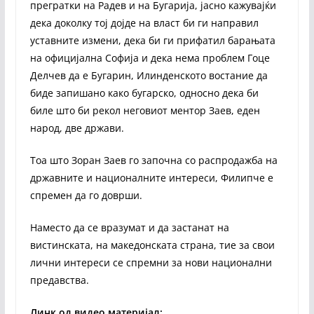
прегратки на Радев и на Бугарија, јасно кажувајќи
дека доколку тој дојде на власт би ги направил
уставните измени, дека би ги прифатил барањата
на официјална Софија и дека нема проблем Гоце
Делчев да е Бугарин, Илинденското востание да
биде запишано како бугарско, односно дека би
биле што би рекол неговиот ментор Заев, еден
народ, две држави.
Тоа што Зоран Заев го започна со распродажба на
државните и националните интереси, Филипче е
спремен да го доврши.
Наместо да се вразумат и да застанат на
вистинската, на македонската страна, тие за свои
лични интереси се спремни за нови национални
предавства.
Линк од видео материјал: