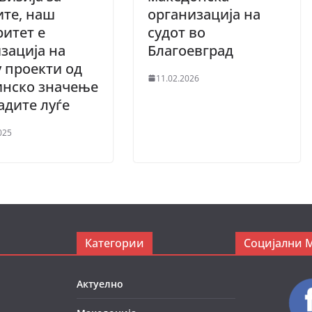
те, наш
организација на
итет е
судот во
зација на
Благоевград
 проекти од
11.02.2026
инско значење
адите луѓе
025
Категории
Социјални 
Актуелно