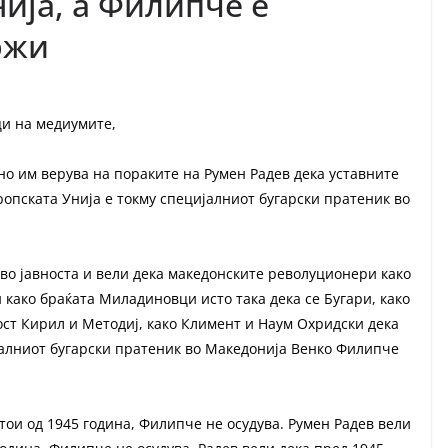
ија, а Филипче е
ржи
и на медиумите,
но им верува на пораките на Румен Радев дека уставните
ропската Унија е токму специјалниот бугарски пратеник во
 во јавноста и вели дека македонските револуционери како
и како браќата Миладиновци исто така дека се Бугари, како
ст Кирил и Методиј, како Климент и Наум Охридски дека
ијалниот бугарски пратеник во Македонија Венко Филипче
тои од 1945 година, Филипче не осудува. Румен Радев вели