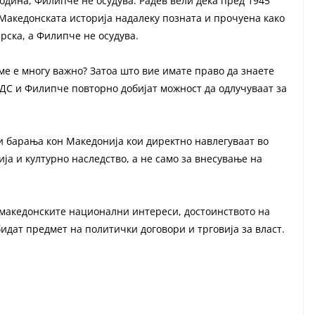
одина, Филипче не осудува. Радев вели дека пред 1945
 Македонската историја надалеку позната и прочуена како
арска, а Филипче не осудува.
ме е многу важно? Затоа што вие имате право да знаете
СДС и Филипче повторно добијат можност да одлучуваат за
и барања кон Македонија кои директно навлегуваат во
ја и културно наследство, а не само за внесување на
македонските национални интереси, достоинството на
идат предмет на политички договори и трговија за власт.