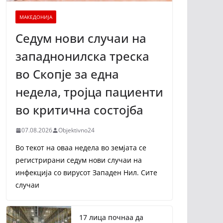
МАКЕДОНИЈА
Седум нови случаи на
западнонилска треска
во Скопје за една
недела, тројца пациенти
во критична состојба
07.08.2026
Objektivno24
Во текот на оваа недела во земјата се
регистрирани седум нови случаи на
инфекција со вирусот Западен Нил. Сите
случаи
17 лица почнаа да