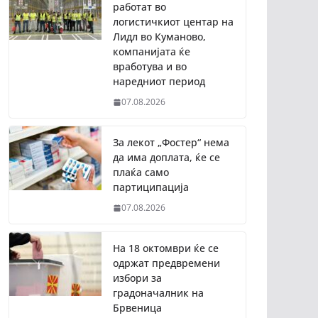
работат во
логистичкиот центар на
Лидл во Куманово,
компанијата ќе
вработува и во
наредниот период
07.08.2026
За лекот „Фостер“ нема
да има доплата, ќе се
плаќа само
партиципација
07.08.2026
На 18 октомври ќе се
одржат предвремени
избори за
градоначалник на
Брвеница