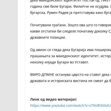
дека македонскиот идентитет постои од 1945 г
година сме биле Бугари, Филипче не осудува.
бугарска, Румен Радев ја претставува како буг
Почитувани граѓани, Зошто ова што го говори
какви отстапки би следеле понатаму доколку 
државните позиции.
Од авион се гледа дека Бугарија има поширок
прашањата за македонскиот идентитет, истори
неколку илјади Бугари во Уставот.
ВМРО-ДПМНЕ останува цврсто на ставот дека 
државата и историската вистина не смеат да б
Линк од видео материјал:
https://www.youtube.com/watch?v=sTNVR3i0idU