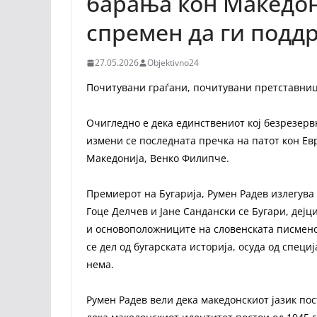
барања кон Македон
спремен да ги подд
27.05.2026
Objektivno24
Почитувани граѓани, почитувани претставниц
Очигледно е дека единствениот кој безрезерв
измени се последната пречка на патот кон Ев
Македонија, Венко Филипче.
Премиерот на Бугарија, Румен Радев излегува
Гоце Делчев и Јане Сандански се Бугари, дејц
и основоположниците на словенската писмено
се дел од бугарската историја, осуда од спец
нема.
Румен Радев вели дека македонскиот јазик пос