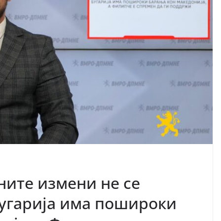
ните измени не се
Бугарија има пошироки