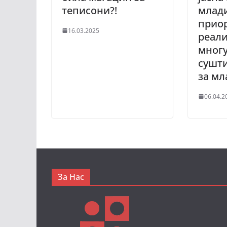
теписони?!
млади
приор
16.03.2025
реали
многу
сушт
за мл
06.04.2
За Нас