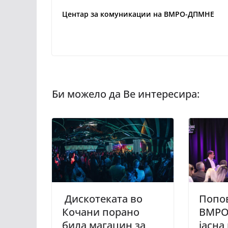
Центар за комуникации на ВМРО-ДПМНЕ
Дискотеката во
Попов
Кочани порано
ВМРО
била магацин за
јасна