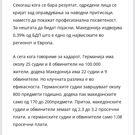
Секогаш кога се бара резултат, одредени лица се
кријат зад оправдувања за наводни притисоци,
наместо да покажат професионална посветеност.
За нештата да бидат појасни, Македонија издвојува
0,39% од БДП што е едно од највисоките во
регионот и Европа.
А сега кога говориме за кадарот, Германија има
околу 25 судии и 8 обвинители на 100.000
жители, додека Македонија има 22 судии и 9
обвинители. Но клучната разлика е во
ефикасноста. Германските судии завршуваат околу
800 предмети годишно, додека пак македонските
само од 170 до 200предмети. Притоа, македонските
судии и обвинители земаат од 2,3 до 3,2 просечни
плати, а германските судии и обвинители само 1,08
просечни плати.