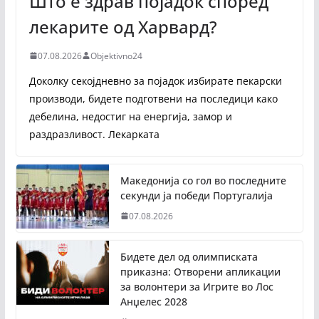
Што е здрав појадок според
лекарите од Харвард?
07.08.2026
Objektivno24
Доколку секојдневно за појадок избирате пекарски
производи, бидете подготвени на последици како
дебелина, недостиг на енергија, замор и
раздразливост. Лекарката
Македонија со гол во последните
секунди ја победи Португалија
07.08.2026
Бидете дел од олимписката
приказна: Отворени апликации
за волонтери за Игрите во Лос
Анџелес 2028