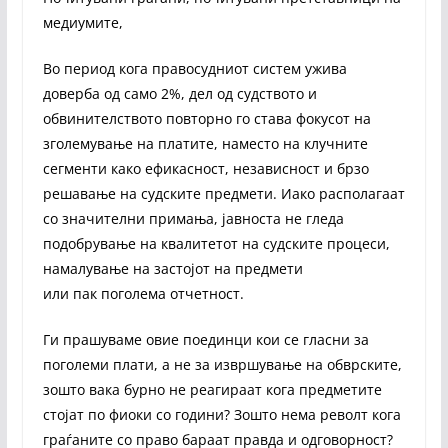
медиумите,
Во период кога правосудниот систем ужива
доверба од само 2%, дел од судството и
обвинителството повторно го става фокусот на
зголемување на платите, наместо на клучните
сегменти како ефикасност, независност и брзо
решавање на судските предмети. Иако располагаат
со значителни примања, јавноста не гледа
подобрување на квалитетот на судските процеси,
намалување на застојот на предмети
или пак поголема отчетност.
Ги прашуваме овие поединци кои се гласни за
поголеми плати, а не за извршување на обврските,
зошто вака бурно не реагираат кога предметите
стојат по фиоки со години? Зошто нема револт кога
граѓаните со право бараат правда и одговорност?