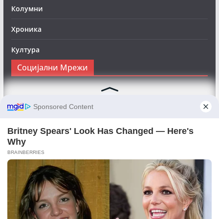
Колумни
Хроника
Култура
Социјални Мрежи
Следете нè на Фејсбук за да сте во тек со најновите
вести:
Objektivno24.mk