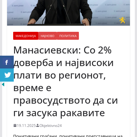
МАКЕДОНИЈА
НАЈНОВО
ПОЛИТИКА
Манасиевски: Со 2%
доверба и највисоки
плати во регионот,
време е
правосудството да си
ги засука ракавите
19.11.2025
Objektivno24
Почитувани граѓани, почитувани претставници на