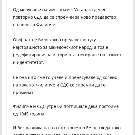
Од менување на име, знаме, Устав, за денес
повторно СДС да се спремни за ново предавство
на чело со Филипче.
Овој пат не било какво предавство туку
најстрашното за македонскиот народ, а тоа е
редефинирање на историјата, негирање на јазикот
и идентитетот.
Се она што сме го учеле и пренесувале од колено
на колено, Филипче и СДС се спремни да го
променат.
Филипче и СДС утре би потпишале дека постоиме
од 1945 година.
И без разлика на тоа што конечно ЕУ не гледа како