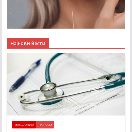
Најнови Вести
МАКЕДОНИЈА
НАЈНОВО