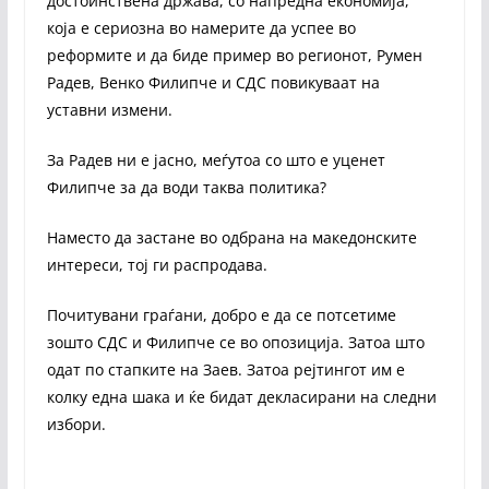
достоинствена држава, со напредна економија,
која е сериозна во намерите да успее во
реформите и да биде пример во регионот, Румен
Радев, Венко Филипче и СДС повикуваат на
уставни измени.
За Радев ни е јасно, меѓутоа со што е уценет
Филипче за да води таква политика?
Наместо да застане во одбрана на македонските
интереси, тој ги распродава.
Почитувани граѓани, добро е да се потсетиме
зошто СДС и Филипче се во опозиција. Затоа што
одат по стапките на Заев. Затоа рејтингот им е
колку една шака и ќе бидат декласирани на следни
избори.