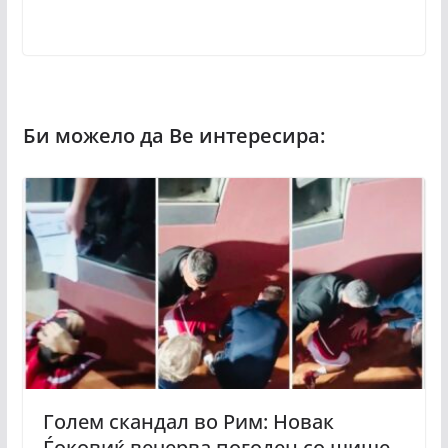
Голем скандал во Рим: Новак
Ѓоковиќ вечерва погоден со шише