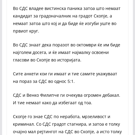
Во СДС владее вистинска паника затоа што немаат
кандидат за градоначалник на градот Скопје, а
немаат затоа што кој и да биде ќе изгуби уште во
првиот круг.
Во СДС знаат дека поразот во октомври ќе им биде
најголем досега, и ќе имаат најмалку освоени
гласови во Скопје во историјата.
Сите анкети кои ги имаат и тие самите укажуваат
на пораз за СДС во однос 5:1.
СДС и Венко Филипче ги очекува огромен дебакал.
И тие немаат како да избегаат од тоа.
Скопје го знае СДС по неработа, мрзеливост и
криминал. Со СДС градот стагнира, и затоа е толку
очајно мал рејтингот на СДС во Скопје, а исто толку