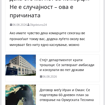
Не е случајност – ова е
причината
06.08.2026
Objektivno24
Ако имате чувство дека комарците секогаш ве
пронаоѓаат токму вас, додека луѓето околу вас
минуваат без ниту едно каснување, можно
Стејт департментот крати
трошоци: Се затвораат амбасади
и конзулати во пет држави
06.08.2026
Договор меѓу Иран и Оман: Се
подготвува 60-дневен план за
отворање на Ормуската Теснина