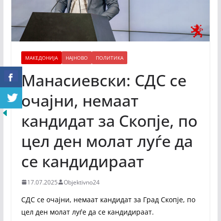
МАКЕДОНИЈА
НАЈНОВО
ПОЛИТИКА
Манасиевски: СДС се
очајни, немаат
кандидат за Скопје, по
цел ден молат луѓе да
се кандидираат
17.07.2025
Objektivno24
СДС се очајни, немаат кандидат за Град Скопје, по
цел ден молат луѓе да се кандидираат.