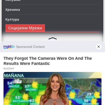
Хроника
Култура
Социјални Мрежи
Следете нè на Фејсбук за да сте во тек со најновите
вести:
Objektivno24.mk