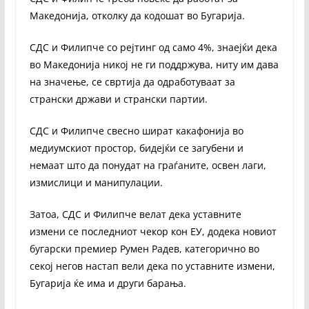
Македонија, отколку да кодошат во Бугарија.
СДС и Филипче со рејтинг од само 4%, знаејќи дека
во Македонија никој не ги поддржува, ниту им дава
на значење, се свртија да одработуваат за
странски држави и странски партии.
СДС и Филипче свесно шират какафонија во
медиумскиот простор, бидејќи се загубени и
немаат што да понудат на граѓаните, освен лаги,
измислици и манипулации.
Затоа, СДС и Филипче велат дека уставните
измени се последниот чекор кон ЕУ, додека новиот
бугарски премиер Румен Радев, категорично во
секој негов настап вели дека по уставните измени,
Бугарија ќе има и други барања.