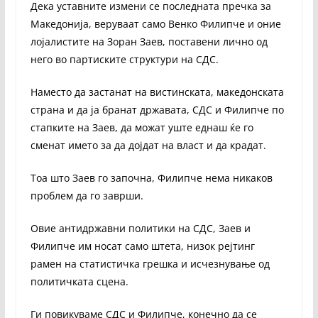
Дека уставните измени се последната пречка за
Македонија, веруваат само Венко Филипче и оние
лојалистите на Зоран Заев, поставени лично од
него во партиските структури на СДС.
Наместо да застанат на вистинската, македонската
страна и да ја бранат државата, СДС и Филипче по
стапките на Заев, да можат уште еднаш ќе го
сменат името за да дојдат на власт и да крадат.
Тоа што Заев го започна, Филипче нема никаков
проблем да го заврши.
Овие антидржавни политики на СДС, Заев и
Филипче им носат само штета, низок рејтинг
рамен на статистичка грешка и исчезнување од
политичката сцена.
Ги повикуваме СДС и Филипче, конечно да се