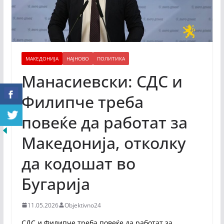
МАКЕДОНИЈА
НАЈНОВО
ПОЛИТИКА
Манасиевски: СДС и
Филипче треба
повеќе да работат за
Македонија, отколку
да кодошат во
Бугарија
11.05.2026
Objektivno24
СДС и Филипче треба повеќе да работат за