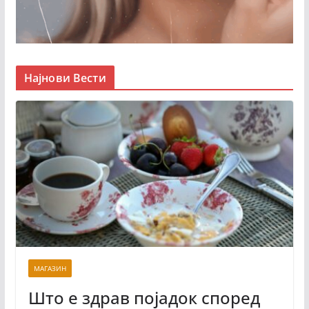
Најнови Вести
МАГАЗИН
Што е здрав појадок според