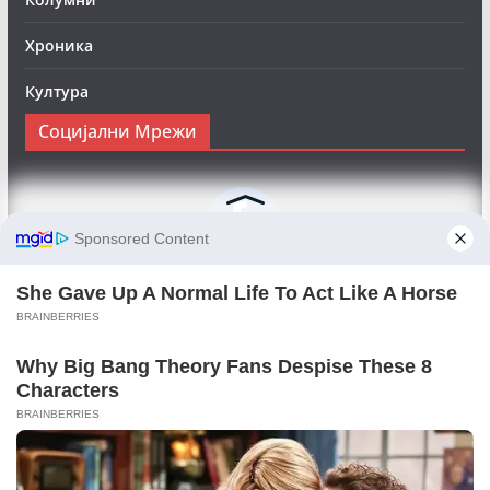
Хроника
Култура
Социјални Мрежи
Следете нè на Фејсбук за да сте во тек со најновите
вести:
Objektivno24.mk