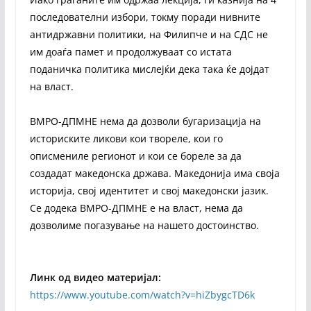
последователни избори, токму поради нивните
антидржавни политики, на Филипче и на СДС не
им доаѓа памет и продолжуваат со истата
поданичка политика мислејќи дека така ќе дојдат
на власт.
ВМРО-ДПМНЕ нема да дозволи бугаризација на
историските ликови кои твореле, кои го
описмениле регионот и кои се бореле за да
создадат македонска држава. Македонија има своја
историја, свој идентитет и свој македонски јазик.
Се додека ВМРО-ДПМНЕ е на власт, нема да
дозволиме погазување на нашето достоинство.
Линк од видео материјал:
https://www.youtube.com/watch?v=hiZbygcTD6k