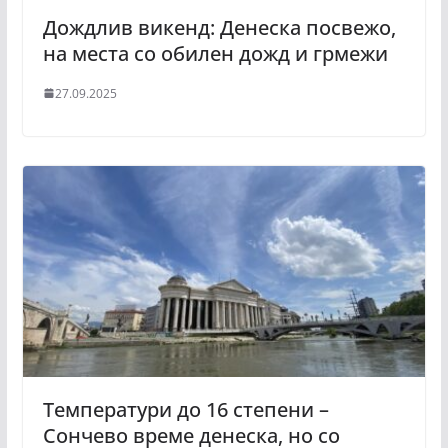
Дождлив викенд: Денеска посвежо,
на места со обилен дожд и грмежи
27.09.2025
Температури до 16 степени –
Сончево време денеска, но со