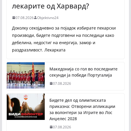
лекарите од Харвард?
07.08.2026
Objektivno24
Доколку секојдневно за појадок избирате пекарски
производи, бидете подготвени на последици како
дебелина, недостиг на енергија, замор и
раздразливост. Лекарката
Македонија со гол во последните
секунди ја победи Португалија
07.08.2026
Бидете дел од олимписката
приказна: Отворени апликации
за волонтери за Игрите во Лос
Анџелес 2028
07.08.2026