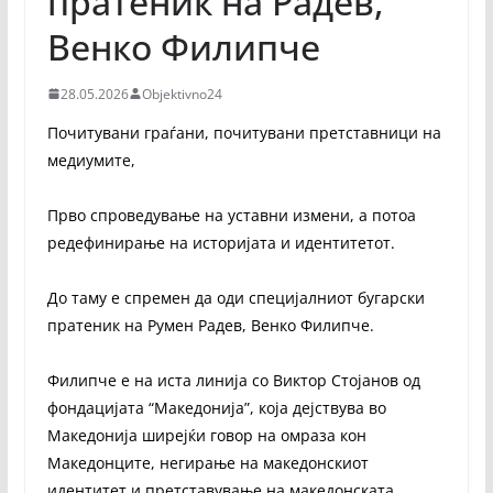
пратеник на Радев,
Венко Филипче
28.05.2026
Objektivno24
Почитувани граѓани, почитувани претставници на
медиумите,
Прво спроведување на уставни измени, а потоа
редефинирање на историјата и идентитетот.
До таму е спремен да оди специјалниот бугарски
пратеник на Румен Радев, Венко Филипче.
Филипче е на иста линија со Виктор Стојанов од
фондацијата “Македонија”, која дејствува во
Македонија ширејќи говор на омраза кон
Македонците, негирање на македонскиот
идентитет и претставување на македонската