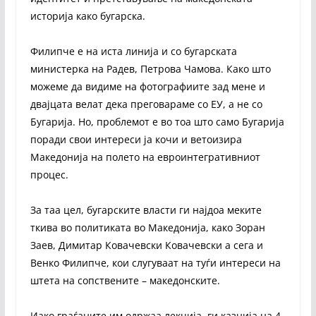
историја како бугарска.
Филипче е на иста линија и со бугарската
министерка на Радев, Петрова Чамова. Како што
можеме да видиме на фотографиите зад мене и
двајцата велат дека преговараме со ЕУ, а не со
Бугарија. Но, проблемот е во тоа што само Бугарија
поради свои интереси ја кочи и ветоизира
Македонија на полето на евроинтегративниот
процес.
За таа цел, бугарските власти ги најдоа меките
ткива во политиката во Македонија, како Зоран
Заев, Димитар Ковачевски Ковачевски а сега и
Венко Филипче, кои слугуваат на туѓи интереси на
штета на сопствените – македонските.
Иако граѓаните им одржаа лекција, ги казнија на 4