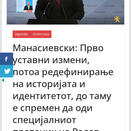
НАЈНОВО
ПОЛИТИКА
Манасиевски: Прво
уставни измени,
потоа редефинирање
на историјата и
идентитетот, до таму
е спремен да оди
специјалниот