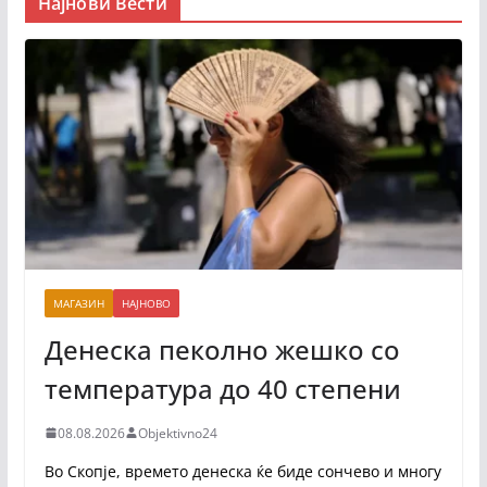
Најнови Вести
МАГАЗИН
НАЈНОВО
Денеска пеколно жешко со
температура до 40 степени
08.08.2026
Objektivno24
Во Скопје, времето денеска ќе биде сончево и многу