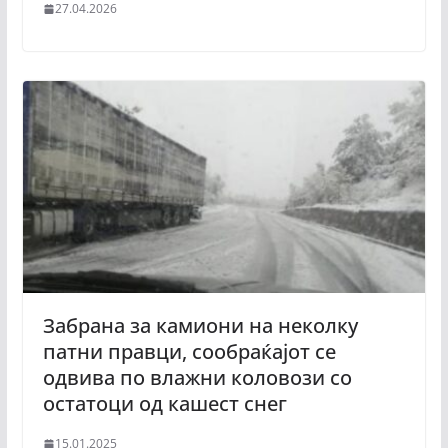
27.04.2026
Забрана за камиони на неколку
патни правци, сообраќајот се
одвива по влажни коловози со
остатоци од кашест снег
15.01.2025