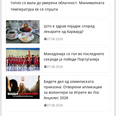
топло со мала до умерена облачност. Минималната
температура ќе се спушти
Што е здрав појадок според
лекарите од Харвард?
07.08.2026
Македонија со гол во последните
секунди ја победи Португалија
07.08.2026
Бидете дел од олимписката
приказна: Отворени апликации
за волонтери за Игрите во Лос
Анџелес 2028
07.08.2026