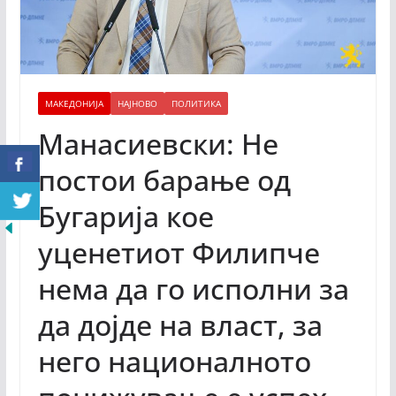
МАКЕДОНИЈА
НАЈНОВО
ПОЛИТИКА
Манасиевски: Не
постои барање од
Бугарија кое
уценетиот Филипче
нема да го исполни за
да дојде на власт, за
него националното