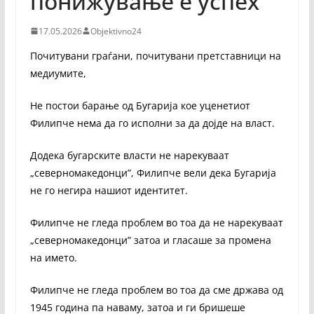
понижување е успех
17.05.2026
Objektivno24
Почитувани граѓани, почитувани претставници на
медиумите,
Не постои барање од Бугарија кое уценетиот
Филипче нема да го исполни за да дојде на власт.
Додека бугарските власти не нарекуваат
„северномакедонци”, Филипче вели дека Бугарија
не го негира нашиот идентитет.
Филипче не гледа проблем во тоа да не нарекуваат
„северномакедонци” затоа и гласаше за промена
на името.
Филипче не гледа проблем во тоа да сме држава од
1945 година па наваму, затоа и ги бришеше