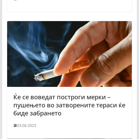
Ќе се воведат построги мерки –
пушењето во затворените тераси ќе
биде забрането
03.06.2025