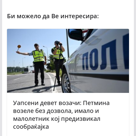
Уапсени девет возачи: Петмина
возеле без дозвола, имало и
малолетник кој предизвикал
сообраќајка