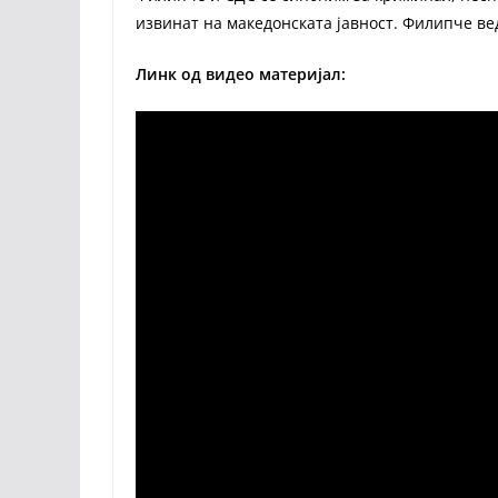
извинат на македонската јавност. Филипче ве
Линк од видео материјал: