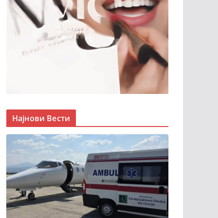
Најнови Вести