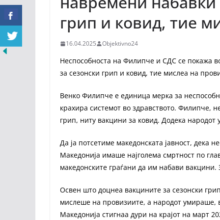
навремени набавки 
грип и ковид, тие 
16.04.2025
Objektivno24
Неспособноста на Филипче и СДС се покажа в
за сезонски грип и ковид, тие мислеа на пров
Венко Филипче е единица мерка за неспособно
крахира системот во здравството. Филипче, н
грип, ниту вакцини за ковид. Додека народо
Да ја потсетиме македонската јавност, дека 
Македонија имаше најголема смртност по гла
македонските граѓани да им набави вакцини. 
Освен што доцнеа вакцините за сезонски грип
мислеше на провизиите, а народот умираше, 
Македонија стигнаа дури на крајот на март 20