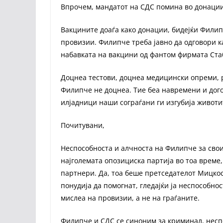
Впрочем, мандатот на СДС помина во донации.
Вакцините доаѓа како донации, бидејќи Филип
провизии. Филипче треба јавно да одговори к
набавката на вакцини од фантом фирмата Ста
Доцнеа тестови, доцнеа медицински опреми, 
Филипче не доцнеа. Тие беа навремени и догов
илјадници наши сограѓани ги изгубија живот
Почитувани,
Неспособноста и алчноста на Филипче за свои
најголемата опозициска партија во тоа време
партнери. Да, тоа беше претседателот Мицко
понудија да помогнат, гледајќи ја неспособн
мислеа на провизии, а не на граѓаните.
Филипче и СДС се синоним за криминал, неспо