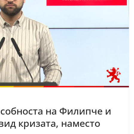
собноста на Филипче и
вид кризата, наместо