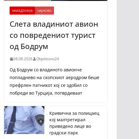
МАКЕДОНИЈА
НАЈНОВО
Слета владиниот авион
со повредениот турист
од Бодрум
08.08.2026
Objektivno24
Од Бодрум со владиното авионче
попладнево на скопскиот аеродром беше
префрлен патникот кој се здобил со
побреди во Турција, потврдиваат
Кривична за полицаец
кој малтретирал
приведено лице во
градски парк