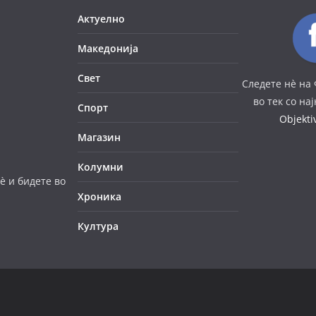
Актуелно
Македонија
Свет
Следете нè на 
во тек со на
Спорт
Objekt
Магазин
Колумни
è и бидете во
Хроника
Култура