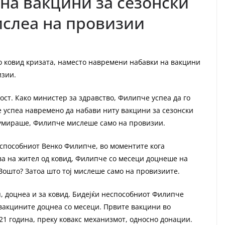
на вакцини за сезонски
мислеа на провизии
о ковид кризата, наместо навремени набавки на вакцини
изии.
ст. Како министер за здравство, Филипче успеа да го
е успеа навремено да набави ниту вакцини за сезонски
т умираше, Филипче мислеше само на провизии.
неспособниот Венко Филипче, во моментите кога
ва на жител од ковид, Филипче со месеци доцнеше на
Зошто? Затоа што тој мислеше само на провизиите.
, доцнеа и за ковид. Бидејќи неспособниот Филипче
вакцините доцнеа со месеци. Првите вакцини во
21 година, преку ковакс механизмот, односно донации.