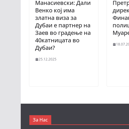
Манасиевски: Дали
Претр
Венко кој има
дирек
златна виза за
Фина
Дубаи е партнер на
полиц
Заев во градење на
Муар
40катницата во
18.07.2
Дубаи?
25.12.2025
За Нас