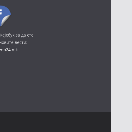
Фејсбук за да сте
јновите вести:
ivno24.mk