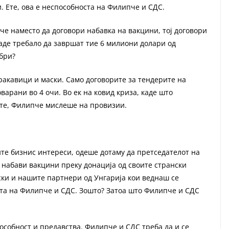
 Ете, ова е неспособноста на Филипче и СДС.
че наместо да договори набавка на вакцини, тој договори
аде требало да завршат тие 6 милиони долари од
бри?
ракавици и маски. Само договорите за тендерите на
арани во 4 очи. Во ек на ковид криза, каде што
ите, Филипче мислеше на провизии.
те бизнис интереси, одеше дотаму да претседателот на
, набави вакцини преку донација од своите странски
ски и нашите партнери од Унгарија кои веднаш се
оста на Филипче и СДС. Зошто? Затоа што Филипче и СДС
собност и предавства. Филипче и СДС треба да и се