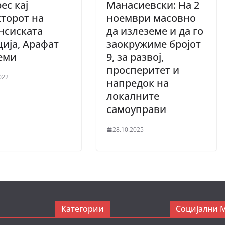
ес кај
Манасиевски: На 2
торот на
ноември масовно
нсиската
да излеземе и да го
ија, Арафат
заокружиме бројот
еми
9, за развој,
просперитет и
022
напредок на
локалните
самоуправи
28.10.2025
Категории
Социјални 