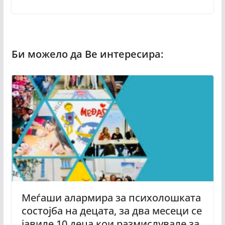
Меѓаши алармира за психолошката
состојба на децата, за два месеци се
јавиле 10 деца кои размислувале за