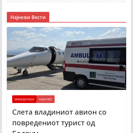
Најнови Вести
МАКЕДОНИЈА
НАЈНОВО
Слета владиниот авион со
повредениот турист од