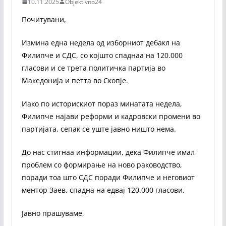
10.11.2025
Objektivno24
Почитувани,
Измина една недела од изборниот дебакл на
Филипче и СДС, со којшто спаднаа на 120.000
гласови и се трета политичка партија во
Македонија и петта во Скопје.
Иако по историскиот пораз минатата недела,
Филипче најави реформи и кадровски промени во
партијата, сепак се уште јавно ништо нема.
До нас стигнаа информации, дека Филипче имал
проблем со формирање на ново раководство,
поради тоа што СДС поради Филипче и неговиот
ментор Заев, спадна на едвај 120.000 гласови.
Јавно прашуваме,