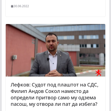
30.06.2022
Лефков: Судот под плаштот на СДС,
Филип Андов Сокол наместо да
определи притвор само му одзема
пасош, му отвора ли пат да избега?