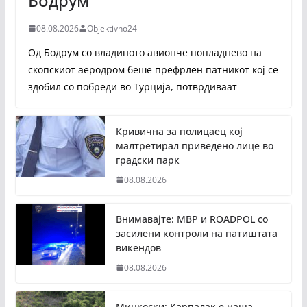
Бодрум
08.08.2026
Objektivno24
Од Бодрум со владиното авионче попладнево на
скопскиот аеродром беше префрлен патникот кој се
здобил со побреди во Турција, потврдиваат
Кривична за полицаец кој
малтретирал приведено лице во
градски парк
08.08.2026
Внимавајте: МВР и ROADPOL со
засилени контроли на патиштата
викендов
08.08.2026
Мицкоски: Карпалак е наша