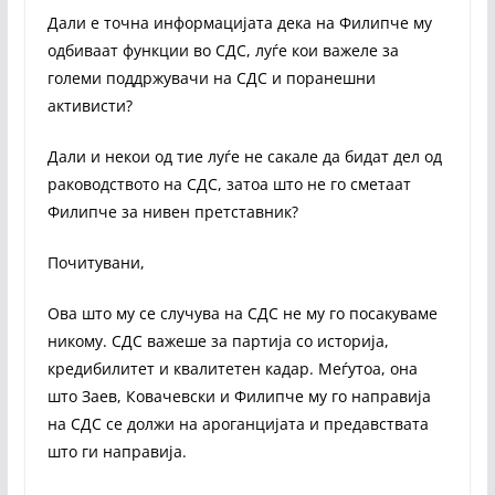
Дали е точна информацијата дека на Филипче му
одбиваат функции во СДС, луѓе кои важеле за
големи поддржувачи на СДС и поранешни
активисти?
Дали и некои од тие луѓе не сакале да бидат дел од
раководството на СДС, затоа што не го сметаат
Филипче за нивен претставник?
Почитувани,
Ова што му се случува на СДС не му го посакуваме
никому. СДС важеше за партија со историја,
кредибилитет и квалитетен кадар. Меѓутоа, она
што Заев, Ковачевски и Филипче му го направија
на СДС се должи на ароганцијата и предавствата
што ги направија.