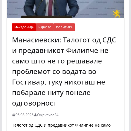
МАКЕДОНИЈА
НАЈНОВО
ПОЛИТИКА
Манасиевски: Талогот од СДС
и предавникот Филипче не
само што не го решавале
проблемот со водата во
Гостивар, туку никогаш не
побарале ниту понеле
одговорност
06.08.2026
Objektivno24
Талогот од СДС и предавникот Филипче не само