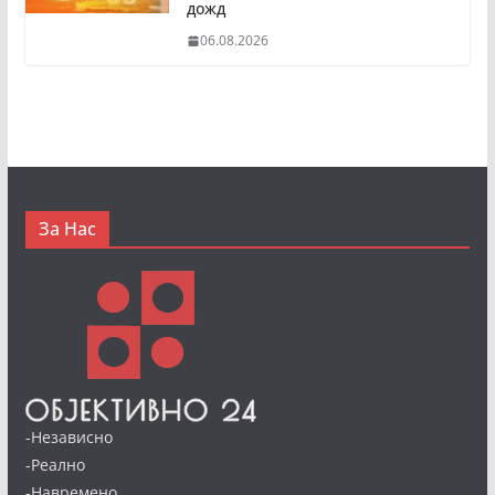
дожд
06.08.2026
За Нас
-Независно
-Реално
-Навремено