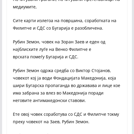
медиумите,
Сите карти излегоа на површина, соработката на
Филипче и СДС со Бугарија е разобличена.
Рубин Земон, човек на Зоран Заев и еден од
најблиските луѓе на Венко Филипче е
врската помеѓу Бугарија и СДС.
Рубин Земон одржа средба со Виктор Стојанов,
човекот кој ја води Фондацијата Македонија, која
шири Бугарска пропаганда во државава и лице кое
има забрана за влез во Македонија поради
неговите антимакедонски ставови.
Ете овој човек соработува со СДС и Филипче токму
преку човекот на Заев, Рубин Земон.