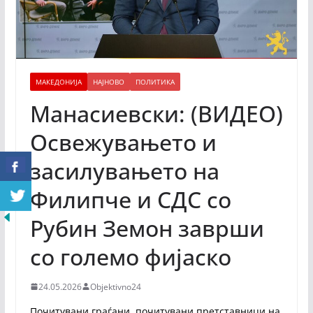
МАКЕДОНИЈА
НАЈНОВО
ПОЛИТИКА
Манасиевски: (ВИДЕО)
Освежувањето и
засилувањето на
Филипче и СДС со
Рубин Земон заврши
со големо фијаско
24.05.2026
Objektivno24
Почитувани граѓани, почитувани претставници на