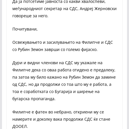
Да ја потсетиме јавноста со какви хвалоспеви,
меѓународниот секретар на СДС, Андреј Жерновски
говореше за него.
Почитувани,
Освежувањето и засилувањето на Филипче и СДС
со Рубин Земон заврши со големо фијаско.
Дури и видни членови на СДС му укажале на
Филипче дека со оваа работа отидено е предалеку,
па затоа му било кажано на Рубин Земон да замине
од СДС, но да продолжи со тоа што му е работа, а
тоа е соработката со Бугарија и ширење на
бугарска пропаганда.
Филипче е фатен во небрано, откриени му се
намерите и доколку вака продолжи СДС ќе стане
ДООЕЛ.