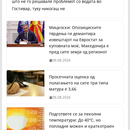
што не го решавале проблемот со водата во
Гостивар, туку никогаш не
Мицкоски: Опозициските
тврдења ги демантира
извештајот на Евростат за
куповната моќ, Македонија е
пред сите земји од регионот
06.08.2026
Просечната оценка од
полагањето на сите три типа
матура е 3,66
06.08.2026
Подгответе се за пеколни
температури: До 40°C, но
попладне можен и краткотраен