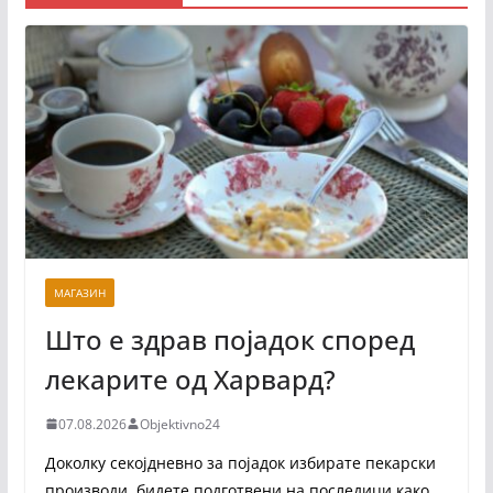
МАГАЗИН
Што е здрав појадок според
лекарите од Харвард?
07.08.2026
Objektivno24
Доколку секојдневно за појадок избирате пекарски
производи, бидете подготвени на последици како