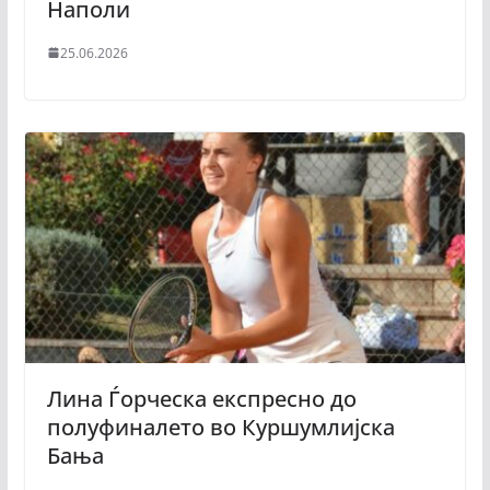
Наполи
25.06.2026
Лина Ѓорческа експресно до
полуфиналето во Куршумлијска
Бања