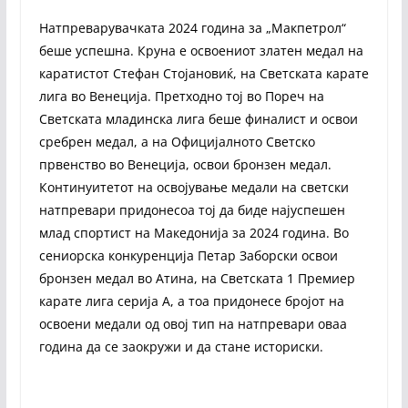
Натпреварувачката 2024 година за „Макпетрол“
беше успешна. Круна е освоениот златен медал на
каратистот Стефан Стојановиќ, на Светската карате
лига во Венеција. Претходно тој во Пореч на
Светската младинска лига беше финалист и освои
сребрен медал, а на Официјалното Светско
првенство во Венеција, освои бронзен медал.
Континуитетот на освојување медали на светски
натпревари придонесоа тој да биде најуспешен
млад спортист на Македонија за 2024 година. Во
сениорска конкуренција Петар Заборски освои
бронзен медал во Атина, на Светската 1 Премиер
карате лига серија А, а тоа придонесе бројот на
освоени медали од овој тип на натпревари оваа
година да се заокружи и да стане историски.