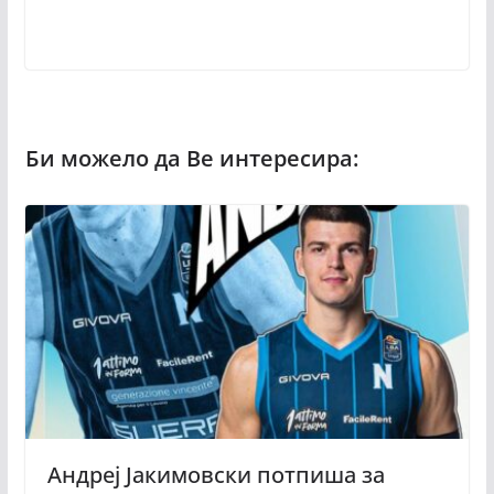
Андреј Јакимовски потпиша за