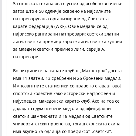
За скопската екипа ова е успех од особено значење
затоа што е 50 одличје освоено на најсилните
натпреварувања организирани од Светската
карате федерација (WKF). Овие медали се од
највисоко рангирани натпревари: светски златни
лиги, светски премиер карате лиги, светски купови
за млади и светски премиер лиги, серија А.
натпревари.
Во витрините на карате клубот „Макпетрол“ досега
има 11 златни, 13 сребрени и 26 бронзени медали.
Импозантните статистики со право го ставаат овој
спортски колектив како историски најтрофеен и
најуспешен македонски карате-клуб. Ако на тоа се
додадат седум освоени медали од официјални
светски шампионати и 18 медали од Светските
универзитетски првенства, тогаш скопската екипа
има вкупно 75 одличја со префиксот „светски“.