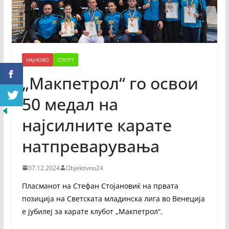
НАЈНОВО
СПОРТ
„Макпетрол“ го освои
50 медал на
најсилните карате
натпреварувања
07.12.2024
Objektivno24
Пласманот на Стефан Стојановиќ на првата
позиција на Светската младинска лига во Венеција
е јубилеј за карате клубот „Макпетрол“.