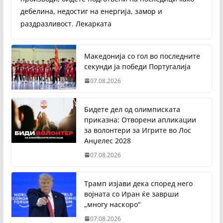
дебелина, недостиг на енергија, замор и
раздразливост. Лекарката
Македонија со гол во последните
секунди ја победи Португалија
07.08.2026
Бидете дел од олимписката
приказна: Отворени апликации
за волонтери за Игрите во Лос
Анџелес 2028
07.08.2026
Трамп изјави дека според него
војната со Иран ќе заврши
„многу наскоро“
07.08.2026