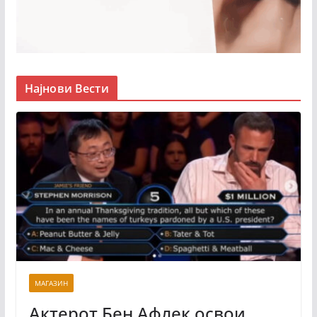
Најнови Вести
МАГАЗИН
Актерот Бен Афлек освои