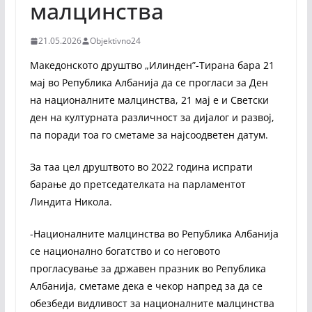
малцинства
21.05.2026
Objektivno24
Македонското друштво „Илинден”-Тирана бара 21
мај во Република Албанија да се прогласи за Ден
на националните малцинства, 21 мај е и Светски
ден на културната различност за дијалог и развој,
па поради тоа го сметаме за најсоодветен датум.
За таа цел друштвото во 2022 година испрати
барање до претседателката на парламентот
Линдита Никола.
-Националните малцинства во Република Албанија
се национално богатство и со неговото
прогласување за државен празник во Република
Албанија, сметаме дека е чекор напред за да се
обезбеди видливост за националните малцинства