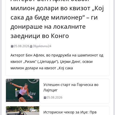
милион долари во квизот „Кој
сака да биде милионер“ – ги
донираше на локалните
заедници во Конго
05.08.2026
Objektivno24
Актерот Бен Афлек, во придружба на шампионот од
квизот „Ризик“ („Џепарди“), Џејми Динг, освои
милион долари на квизот „Кој сака
Успешен старт на Ѓорческа во
Лајпциг
05.08.2026
Историски чекор за Иџе: Прв