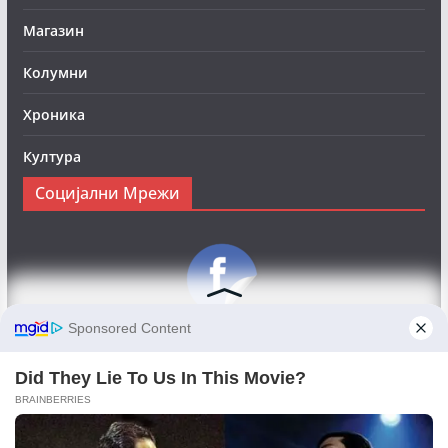
Магазин
Колумни
Хроника
Култура
Социјални Мрежи
Следете нè на Фејсбук за да сте во тек со најновите
вести:
Objektivno24.mk