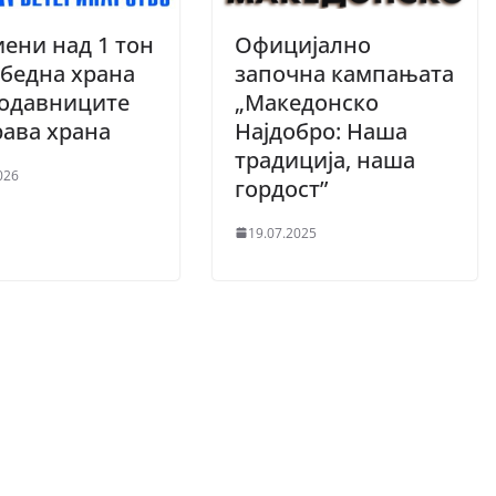
ени над 1 тон
Официјално
бедна храна
започна кампањата
родавниците
„Македонско
рава храна
Најдобро: Наша
традиција, наша
026
гордост”
19.07.2025