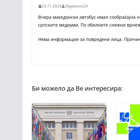
23.11.2024
Objektivno24
Вчера македонски автобус имал сообраќајна не
српските медиуми. По обилните снежни врнежи
Нема информации за повредени лица. Причин