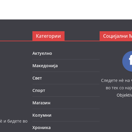
Категории
Социјални 
Актуелно
Македонија
Свет
Следете нè на 
во тек со на
Спорт
Objekt
Магазин
Колумни
è и бидете во
Хроника