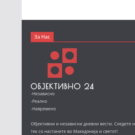
За Нас
-Независно
-Реално
-Навремено
Објективни и независни дневни вести. Следете н
тек со настаните во Македонија и светот!