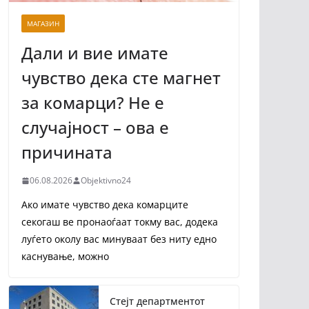
МАГАЗИН
Дали и вие имате
чувство дека сте магнет
за комарци? Не е
случајност – ова е
причината
06.08.2026
Objektivno24
Ако имате чувство дека комарците
секогаш ве пронаоѓаат токму вас, додека
луѓето околу вас минуваат без ниту едно
каснување, можно
Стејт департментот