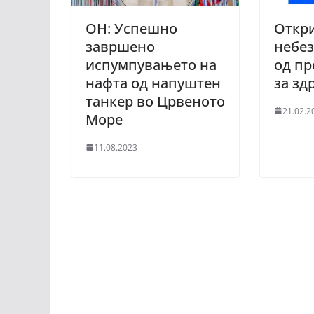
ОН: Успешно
Откри
завршено
небез
испумпувањето на
од п
нафта од напуштен
за зд
танкер во Црвеното
21.02.2
Море
11.08.2023