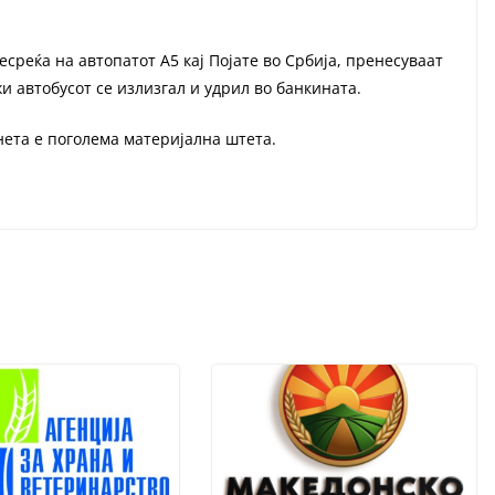
среќа на автопатот А5 кај Појате во Србија, пренесуваат
 автобусот се излизгал и удрил во банкината.
ета е поголема материјална штета.