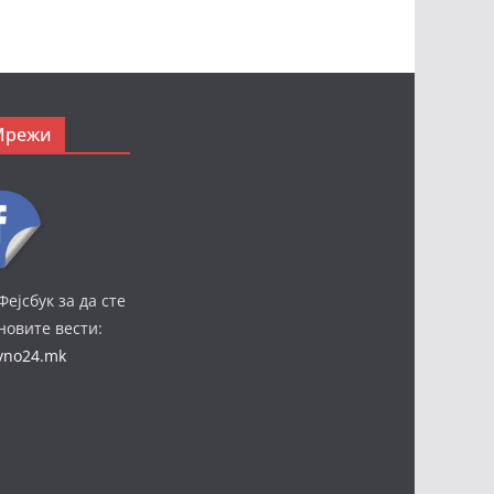
Мрежи
Фејсбук за да сте
јновите вести:
ivno24.mk