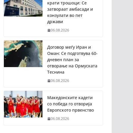
крати трошоци: Се
затвораат амбасади и
конзулати во пет
држави
06.08.2026
Договор меѓу Иран и
Оман: Се подготвува 60-
дневен план за
отворање на Ормуската
Теснина
06.08.2026
Македонските кадети
со победа го отворија
Европското првенство
06.08.2026