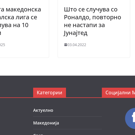
а македонска
Што се случува со
лска лига се
Роналдо, повторно
ува на 10
не настапи за
и
Јунајтед
025
03.04.2022
Категории
Социјални 
Актуелно
Македонија