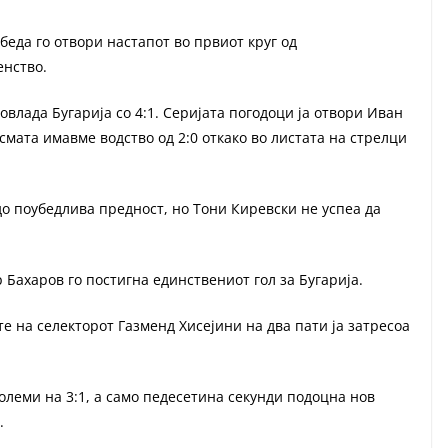
беда го отвори настапот во првиот круг од
енство.
овлада Бугарија со 4:1. Серијата погодоци ја отвори Иван
осмата имавме водство од 2:0 откако во листата на стрелци
до поубедлива предност, но Тони Киревски не успеа да
Бахаров го постигна единствениот гол за Бугарија.
 на селекторот Газменд Хисејини на два пати ја затресоа
олеми на 3:1, а само педесетина секунди подоцна нов
.