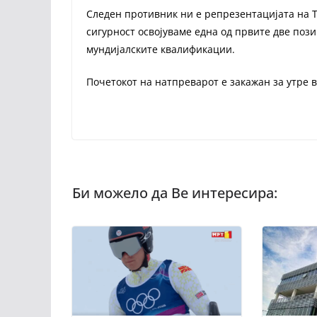
Следен противник ни е репрезентацијата на Т
сигурност освојуваме една од првите две пози
мундијалските квалификации.
Почетокот на натпреварот е закажан за утре в