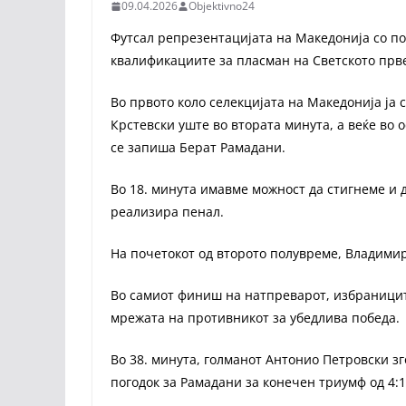
09.04.2026
Objektivno24
Футсал репрезентацијата на Македонија со по
квалификациите за пласман на Светското прв
Во првото коло селекцијата на Македонија ја с
Крстевски уште во втората минута, а веќе во 
се запиша Берат Рамадани.
Во 18. минута имавме можност да стигнеме и 
реализира пенал.
На почетокот од второто полувреме, Владимир 
Во самиот финиш на натпреварот, избраниците
мрежата на противникот за убедлива победа.
Во 38. минута, голманот Антонио Петровски зг
погодок за Рамадани за конечен триумф од 4:1