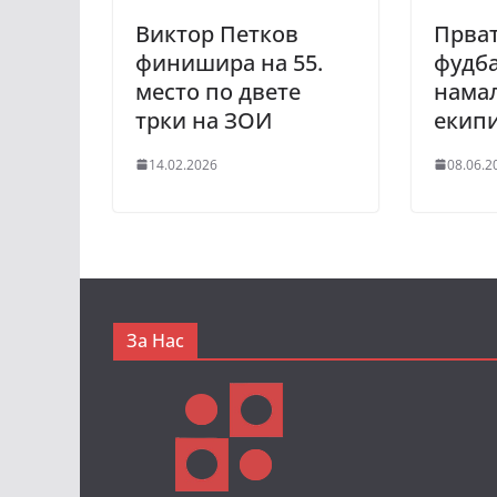
Виктор Петков
Прват
финишира на 55.
фудба
место по двете
намал
трки на ЗОИ
екип
14.02.2026
08.06.2
За Нас