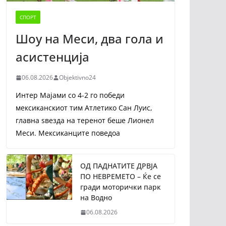
СПОРТ
Шоу на Меси, два гола и
асистенција
06.08.2026
Objektivno24
Интер Мајами со 4-2 го победи
мексиканскиот тим Атлетико Сан Луис,
главна ѕвезда на теренот беше Лионел
Меси. Мексиканците поведоа
ОД ПАДНАТИТЕ ДРВЈА
ПО НЕВРЕМЕТО – Ќе се
гради моторички парк
на Водно
06.08.2026