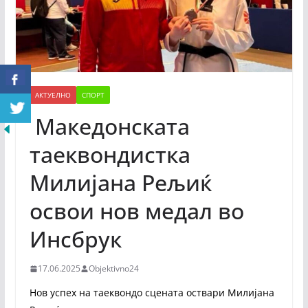
АКТУЕЛНО
СПОРТ
Македонската
таеквондистка
Милијана Рељиќ
освои нов медал во
Инсбрук
17.06.2025
Objektivno24
Нов успех на таеквондо сцената оствари Милијана