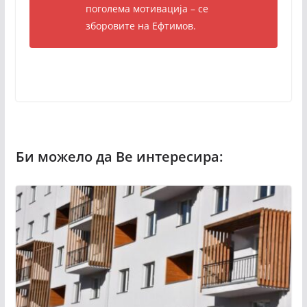
поголема мотивација – се
зборовите на Ефтимов.