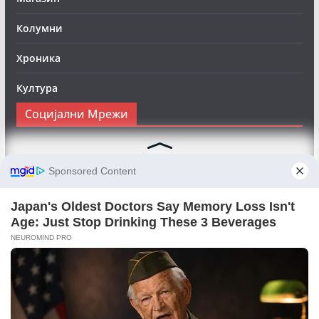
Колумни
Хроника
Култура
Социјални Мрежи
Следете нè на Фејсбук за да сте во тек со најновите
вести:
Objektivno24.mk