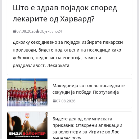
Што е здрав појадок според
лекарите од Харвард?
07.08.2026
Objektivno24
Доколку секојдневно за појадок избирате пекарски
производи, бидете подготвени на последици како
дебелина, недостиг на енергија, замор и
раздразливост. Лекарката
Македонија со гол во последните
секунди ја победи Португалија
07.08.2026
Бидете дел од олимписката
приказна: Отворени апликации
за волонтери за Игрите во Лос
Анџелес 2028