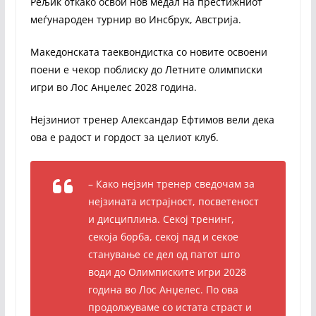
Рељиќ откако освои нов медал на престижниот
меѓународен турнир во Инсбрук, Австрија.
Македонската таеквондистка со новите освоени
поени е чекор поблиску до Летните олимписки
игри во Лос Анџелес 2028 година.
Нејзиниот тренер Александар Ефтимов вели дека
ова е радост и гордост за целиот клуб.
– Како нејзин тренер сведочам за
нејзината истрајност, посветеност
и дисциплина. Секој тренинг,
секоја борба, секој пад и секое
станување се дел од патот што
води до Олимписките игри 2028
година во Лос Анџелес. По ова
продолжуваме со истата страст и