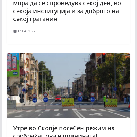
мора да се спроведува секој ден, во
секоја институција и за доброто на
секој граѓанин
07.04.2022
Утре во Скопје посебен режим на
сообраќај, ова е причината!