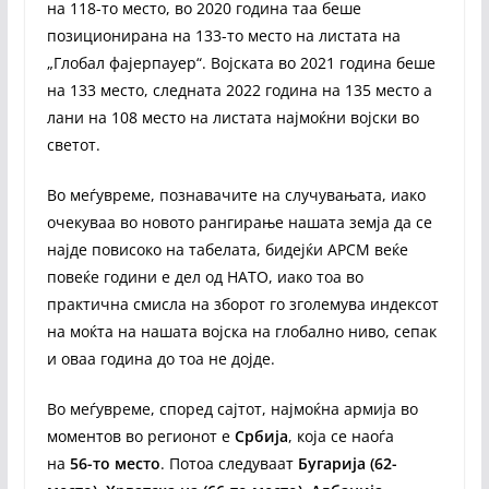
на 118-то место, во 2020 година таа беше
позиционирана на 133-то место на листата на
„Глобал фајерпауер“. Војската во 2021 година беше
на 133 место, следната 2022 година на 135 место а
лани на 108 место на листата најмоќни војски во
светот.
Во меѓувреме, познавачите на случувањата, иако
очекуваа во новото рангирање нашата земја да се
најде повисоко на табелата, бидејќи АРСМ веќе
повеќе години е дел од НАТО, иако тоа во
практична смисла на зборот го зголемува индексот
на моќта на нашата војска на глобално ниво, сепак
и оваа година до тоа не дојде.
Во меѓувреме, според сајтот, најмоќна армија во
моментов во регионот е
Србија
, која се наоѓа
на
56-то место
. Потоа следуваат
Бугарија (62-