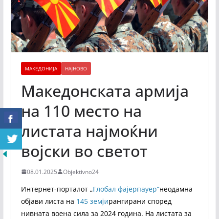
МАКЕДОНИЈА
НАЈНОВО
Македонската армија
на 110 место на
листата најмоќни
војски во светот
08.01.2025
Objektivno24
Интернет-порталот „
Глобал фајерпауер“
неодамна
објави листа на
145 земји
рангирани според
нивната воена сила за 2024 година. На листата за