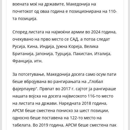
воената моќ на државите, Македонија на
почетокот од оваа година е позиционирана на 110-
та позиција.
Според листата на најмоќни армии во 2024 година,
очекувано на прво место се САД, а потоа следат
Русија, Кина, Индија, Јужна Кореја, Велика
Британија, Јапонија, Турција, Пакистан, Италија,
Франција, итн.
За потсетување, Македонија досега само осум пати
беше вбројувана во рангирањата на „Глобал
фајерпауер“. Првпат во 2017 г. сајтот ја рангираше
нашата војска на досега највисокото 116-то место
на листата на држави. Наредната 2018 година,
АРСМ беше сместена пониско за шест позиции,
односно беше поставена на 122-то место на
табелата. Во 2019 година, АРСМ беше сместена пак