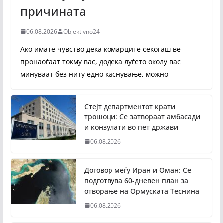
причината
06.08.2026
Objektivno24
Ако имате чувство дека комарците секогаш ве
пронаоѓаат токму вас, додека луѓето околу вас
минуваат без ниту едно каснување, можно
Стејт департментот крати
трошоци: Се затвораат амбасади
и конзулати во пет држави
06.08.2026
Договор меѓу Иран и Оман: Се
подготвува 60-дневен план за
отворање на Ормуската Теснина
06.08.2026