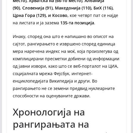
место), Хрватска на (66-то место)
,
Албанија
(90)
,
Словенија (91), Македонија (110), БиХ (116),
Црна Гора (129), и Косово,
кое четврт пат се најде
на листата и ја зазема
135-та позиција
.
Инаку, според она што е напишано во описот на
сајтот, рангирањето е извршено според единица
мера наречена индекс на моќ, која произлегува од
комплицирани пресметки добиени од информации
од јавни извори, како што се веб-порталот на ЦИА,
социјалната мрежа Фејсбук, интернет-
енциклопедијата Википедија и други. Во
рангирањето не се земени предвид нуклеарните
способности на оценуваните држави.
Хронологија на
рангирањата на