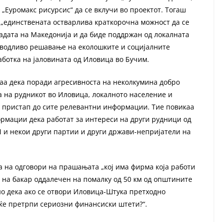
„Еуромакс рисурсис“ да се вклучи во проектот. Тогаш
е „единствената остварлива краткорочна можност да се
адата на Македонија и да биде поддржан од локалната
изводливо решавање на еколошките и социјалните
аботка на јаловината од Иловица во Бучим.
наа дека поради агресивноста на неколкумина добро
 на рудникот во Иловица, локалното население и
в пристап до сите релевантни информации. Тие повикаа
ормации дека работат за интереси на други рудници од
и некои други партии и други држави-непријатели на
а на одговори на прашањата „кој има фирма која работи
а на бакар оддалечен на помалку од 50 км од општините
но дека ако се отвори Иловица-Штука претходно
 ќе претрпи сериозни финансиски штети?“.