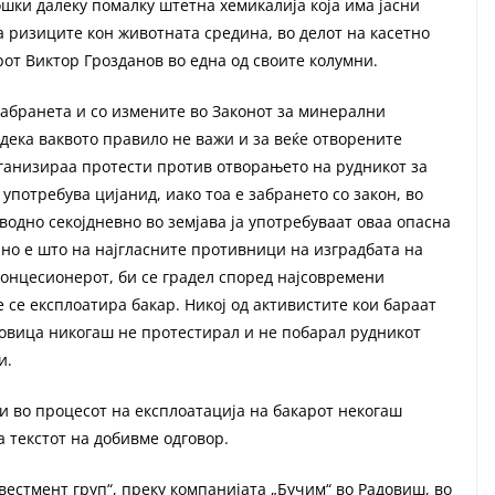
ошки далеку помалку штетна хемикалија која има јасни
 ризиците кон животната средина, во делот на касетно
рот Виктор Грозданов во една од своите колумни.
забранета и со измените во Законот за минерални
 дека ваквото правило не важи и за веќе отворените
рганизираа протести против отворањето на рудникот за
употребува цијанид, иако тоа е забрането со закон, во
водно секојдневно во земјава ја употребуваат оваа опасна
но е што на најгласните противници на изградбата на
концесионерот, би се градел според најсовремени
 се експлоатира бакар. Никој од активистите кои бараат
ловица никогаш не протестирал и не побарал рудникот
и.
и во процесот на експлоатација на бакарот некогаш
а текстот на добивме одговор.
вестмент груп“, преку компанијата „Бучим“ во Радовиш, во