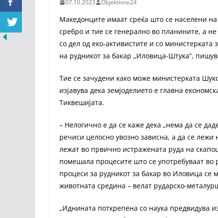
07.10.2023
Objektivno24
Македонците имаат среќа што се населени на 
сребро и тие се генерално во планините, а не
со дел од еко-активистите и со министерката
на рудникот за бакар „Иловица-Штука“, пишу
Тие се зачудени како може министерката Шук
изјавува дека земјоделието е главна економск
Тиквешијата.
– Нелогично е да се каже дека „нема да се дад
речиси целосно увозно зависна, а да се лежи 
лежат во првично истражената руда на скапо
помешала процесите што се употребуваат во р
процеси за рудникот за бакар во Иловица се 
животната средина – велат рударско-металур
„Иднината поткрепена со наука предвидува из