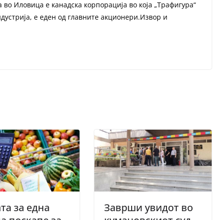
а во Иловица е канадска корпорација во која „Трафигура“
ндустрија, е еден од главните акционери.Извор и
та за една
Заврши увидот во