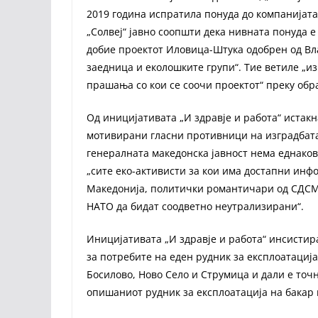
2019 година испратилa понуда до компанијата 
„Солвеј“ јавно соопшти дека нивната понуда 
добие проектот Иловица-Штука одобрен од Вл
заедница и еколошките групи“. Тие ветиле „
прашања со кои се соочи проектот“ преку обр
Од иницијативата „И здравје и работа“ истак
мотивирани гласни противници на изградбата
генералната македонска јавност нема еднако
„сите еко-активисти за кои има достапни инф
Македонија, политички романтичари од СДСМ 
НАТО да бидат соодветно неутрализирани“.
Иницијативата „И здравје и работа“ инсистир
за потребите на еден рудник за експлоатациј
Босилово, Ново Село и Струмица и дали е точ
опишаниот рудник за експлоатација на бакар