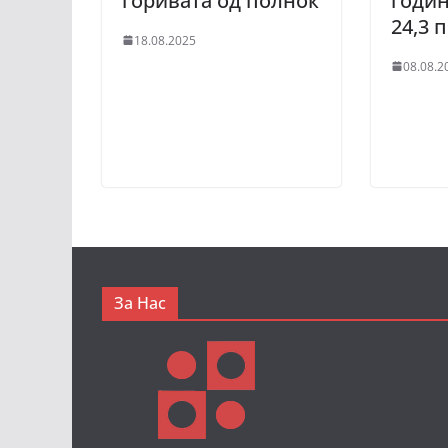
горивата од полноќ
годин
24,3 
18.08.2025
08.08.2
За Нас