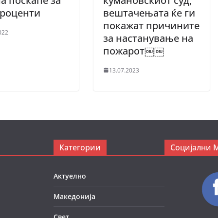
а поскапе за
кумановскиот суд,
проценти
вештачењата ќе ги
покажат причините
022
за настанување на
пожарот￼￼
13.07.2023
Категории
Социјални 
Актуелно
Македонија
Свет