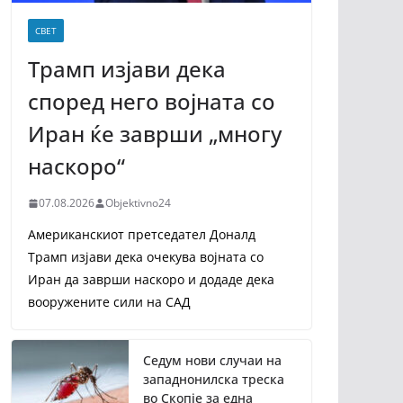
СВЕТ
Трамп изјави дека
според него војната со
Иран ќе заврши „многу
наскоро“
07.08.2026
Objektivno24
Американскиот претседател Доналд
Трамп изјави дека очекува војната со
Иран да заврши наскоро и додаде дека
вооружените сили на САД
Седум нови случаи на
западнонилска треска
во Скопје за една