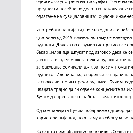
односно со употреба на тиосулфат. Тоа е екол
предности посебно во делот на намалување на
одлагање на суви јаловишта“, објасни инжене
Употребата на цијанид во Македонија е веќе 
суровини од 2019 година, но таму се наведува
рудници. Додека во струмичкиот регион се о
бакар „Иловица-Штука“ под изговор дека ќе се 
јавноста владее молк за некои рудници кои на
за ракување хемикалија.– Крајно симптоматич
рудникот Иловица, кој според сите најави на 
технологии, не им пречи рудникот Бучим, каде
Владата трајно да ги одземе концесиите за И
Бучим да престане со работа – велат инженер
Од компанијата Бучим побаравме одговор дал
користеле цијанид, но оттаму до објавување н
Како што веќе објавивме деновиве, „Солвеј ин