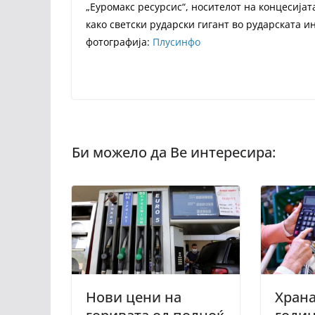
„Еуромакс ресурсис“, носителот на концесијат
како светски рударски гигант во рударската и
фотографија:
Плусинфо
Нови цени на
Храна