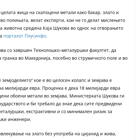
целата жица на скапоцени метали како бакар, злато и
 во полињата, велат експерти, кои не го делат мислењето
 за животна средина Каја Шукова во однос на отворањето
ва
порталот Плусинфо
.
ова со завршен Технолошко–металуршки факултет, да
а гранка во Македонија, посебно во струмичкото поле и во
е земјоделието“ кое е во целосен колапс и земјава е
на милијарди евра. Проценка е дека 18 милијарди евра
цени обоени метали во земјава. Министерката Шукова ги
ударството и би требало да знае дека сите предвидени
металуршки, екстрактивни и со минимален ризик за
шки инженери.
влекување на злато без употреба на цијанид и жива,