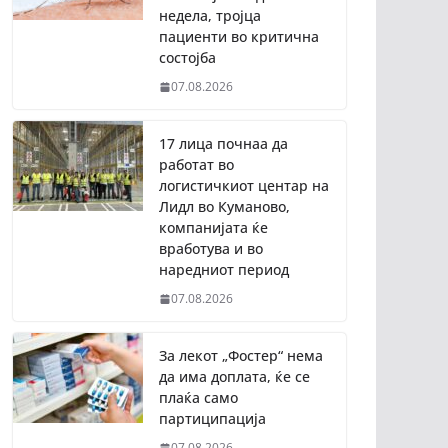
недела, тројца
пациенти во критична
состојба
07.08.2026
17 лица почнаа да
работат во
логистичкиот центар на
Лидл во Куманово,
компанијата ќе
вработува и во
наредниот период
07.08.2026
За лекот „Фостер“ нема
да има доплата, ќе се
плаќа само
партиципација
07.08.2026