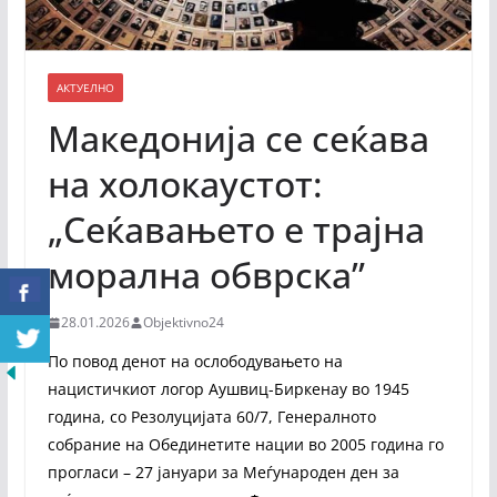
АКТУЕЛНО
Македонија се сеќава
на холокаустот:
„Сеќавањето е трајна
морална обврска”
28.01.2026
Objektivno24
По повод денот на ослободувањето на
нацистичкиот логор Аушвиц-Биркенау во 1945
година, со Резолуцијата 60/7, Генералното
собрание на Обединетите нации во 2005 година го
прогласи – 27 јануари за Меѓународен ден за