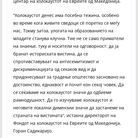
центар на холокаустот на Евреите од Македонија.
“Холокаустот денес има посебна тежина, особено
во време кога живите сведоци сѐ поретко се меѓу
нас. Токму затоа, улогата на образованието на
младите станува клучна. Тие не се само приматели
на знаење, туку и носители на одговорност: да ја
бранат историската вистина, да се
спротивставуваат на антисемитизмот и
дискриминацијата од секаков вид и да
придонесуваат за градење општество засновано на
достоинство, еднаквост и почит кон секој човек. Да
се сеќаваме на холокаустот значи да одбиеме
рамнодушност. Да го изучуваме холокаустот и
неговите локални димензии значи да застанеме на
страната на вистината“, истакна директорот на
Фондот на холокаустот на Евреите од Македонија,
Горан Садикаријо.