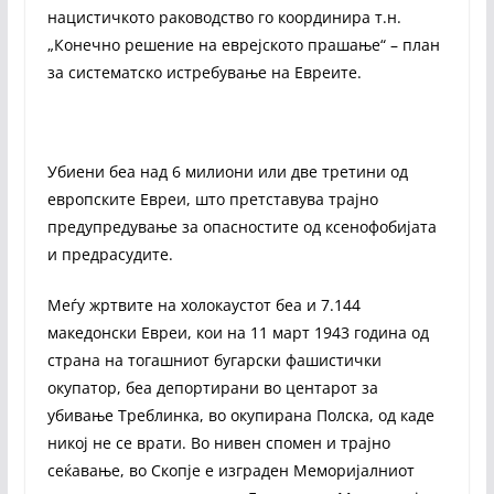
нацистичкото раководство го координира т.н.
„Конечно решение на еврејското прашање“ – план
за систематско истребување на Евреите.
Убиени беа над 6 милиони или две третини од
европските Евреи, што претставува трајно
предупредување за опасностите од ксенофобијата
и предрасудите.
Меѓу жртвите на холокаустот беа и 7.144
македонски Евреи, кои на 11 март 1943 година од
страна на тогашниот бугарски фашистички
окупатор, беа депортирани во центарот за
убивање Треблинка, во окупирана Полска, од каде
никој не се врати. Во нивен спомен и трајно
сеќавање, во Скопје е изграден Меморијалниот