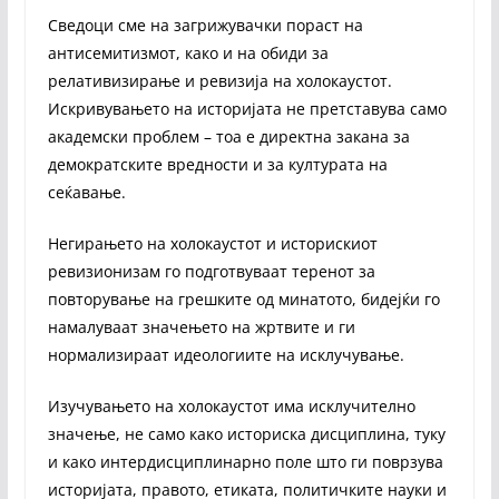
Сведоци сме на загрижувачки пораст на
антисемитизмот, како и на обиди за
релативизирање и ревизија на холокаустот.
Искривувањето на историјата не претставува само
академски проблем – тоа е директна закана за
демократските вредности и за културата на
сеќавање.
Негирањето на холокаустот и историскиот
ревизионизам го подготвуваат теренот за
повторување на грешките од минатото, бидејќи го
намалуваат значењето на жртвите и ги
нормализираат идеологиите на исклучување.
Изучувањето на холокаустот има исклучително
значење, не само како историска дисциплина, туку
и како интердисциплинарно поле што ги поврзува
историјата, правото, етиката, политичките науки и