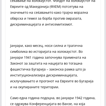
сеќавање на холокаустот. Фондот на холокаустот на
Евреите од Македонија (ФХЕМ) потсетува на
значењето на сеќавањето како трајна морална
обврска и темел за борба против омразата,
дискриминацијата и антисемитизмот.
Јануари, како месец, носи силна и трагична
симболика во историјата на холокаустот. Во
јануари 1941 година започнува примената на
Законот за заштита на нацијата во тогашна
фашистичка Бугарија – законска рамка што ја
институционализира дискриминацијата,
исклучувањето и прогонот на Евреите во Бугарија
и на окупираните територии.
Само една година подоцна, во јануари 1942 година,
се одржува Конференцијата во Ванзе, на која