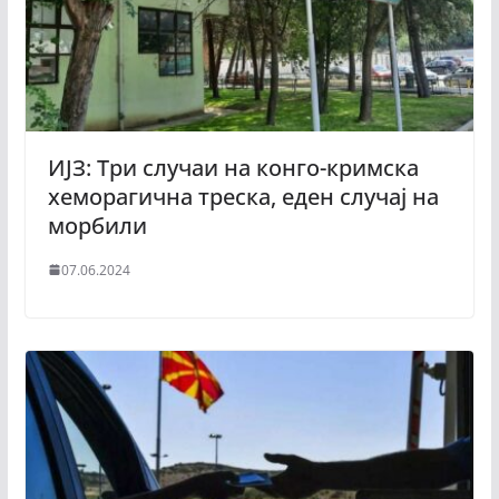
ИЈЗ: Три случаи на конго-кримска
хеморагична треска, еден случај на
морбили
07.06.2024