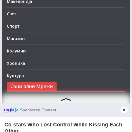
Македонија
Свет
Спорт
Магазин
Колумни
Хроника
Култура
Социјални Мрежи
Следете нè на Фејсбук за да сте во тек со најновите