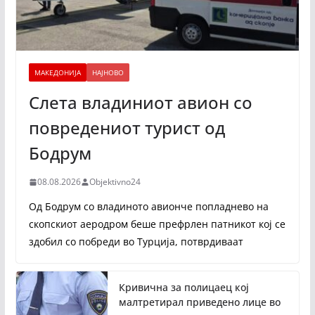
МАКЕДОНИЈА
НАЈНОВО
Слета владиниот авион со
повредениот турист од
Бодрум
08.08.2026
Objektivno24
Од Бодрум со владиното авионче попладнево на
скопскиот аеродром беше префрлен патникот кој се
здобил со побреди во Турција, потврдиваат
Кривична за полицаец кој
малтретирал приведено лице во