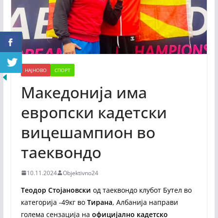
НАЈНОВО
СПОРТ
Македонија има
европски кадетски
вицешампион во
таеквондо
10.11.2024
Objektivno24
Теодор Стојановски
од таеквондо клубот Бутел во
категорија -49кг во
Тирана
, Албанија направи
голема сензација на
официјално кадетско