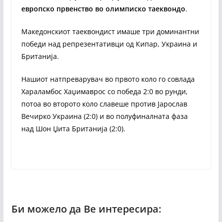
европско првенство во олимписко таеквондо
.
Македонскиот таеквондист имаше три доминантни
победи над репрезентативци од Кипар, Украина и
Британија.
Нашиот натпреварувач во првото коло го совлада
Хараламбос Хаџимаврос со победа 2:0 во рунди,
потоа во второто коло славеше против Јарослав
Вечирко Украина (2:0) и во полуфиналната фаза
над Шон Џита Британија (2:0).