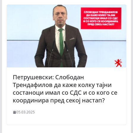
Петрушевски: Слободан
Трендафилов да каже колку тајни
состаноци имал со СДС и со кого се
координира пред секој настап?
05.03.2025