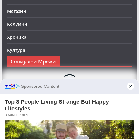
Магазин
Колумни
Хроника
Култура
Социјални Мрежи
Следете нè на Фејсбук за да сте во тек со најновите
вести:
Objektivno24.mk