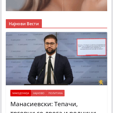
Најнови Вести
МАКЕДОНИЈА
НАЈНОВО
ПОЛИТИКА
Манасиевски: Тепачи,
трговци со дрога и роднини