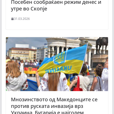
Посебен сообраќаен режим денес и
утре во Скопје
31.03.2026
Мнозинството од Македонците се
против руската инвазија врз
Украина, Бугарија е најголем