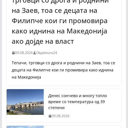
на Заев, тоа се децата на
Филипче кои ги промoвира
како иднина на Македонија
ако дојде на власт
09.08.2026
Objektivno24
Тепачи, трговци со дрога и роднини на Заев, тоа се
децата на Филипче кои ги промивира како иднина
на Македонија
Денес сончево и многу топло
време со температура од 39
степени
09.08.2026