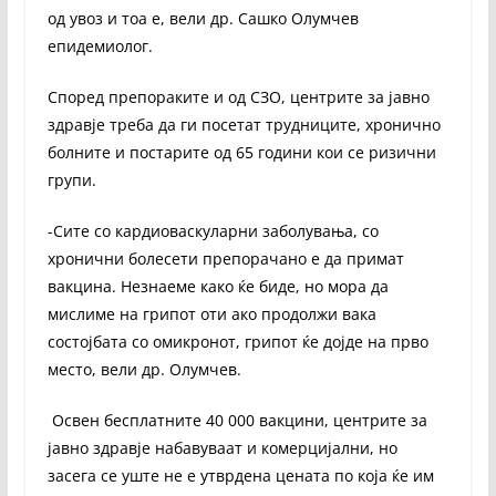
од увоз и тоа е, вели др. Сашко Олумчев
епидемиолог.
Според препораките и од СЗО, центрите за јавно
здравје треба да ги посетат трудниците, хронично
болните и постарите од 65 години кои се ризични
групи.
-Сите со кардиоваскуларни заболувања, со
хронични болесети препорачано е да примат
вакцина. Незнаеме како ќе биде, но мора да
мислиме на грипот оти ако продолжи вака
состојбата со омикронот, грипот ќе дојде на прво
место, вели др. Олумчев.
Освен бесплатните 40 000 вакцини, центрите за
јавно здравје набавуваат и комерцијални, но
засега се уште не е утврдена цената по која ќе им