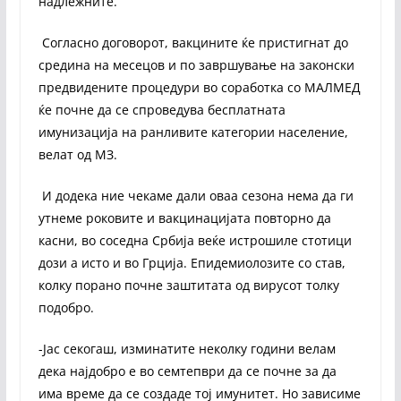
надлежните.
Согласно договорот, вакцините ќе пристигнат до
средина на месецов и по завршување на законски
предвидените процедури во соработка со МАЛМЕД
ќе почне да се спроведува бесплатната
имунизација на ранливите категории население,
велат од МЗ.
И додека ние чекаме дали оваа сезона нема да ги
утнеме роковите и вакцинацијата повторно да
касни, во соседна Србија веќе истрошиле стотици
дози а исто и во Грција. Епидемиолозите со став,
колку порано почне заштитата од вирусот толку
подобро.
-Јас секогаш, изминатите неколку години велам
дека најдобро е во семтепври да се почне за да
има време да се создаде тој имунитет. Но зависиме