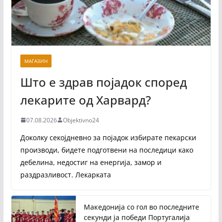
МАГАЗИН
Што е здрав појадок според
лекарите од Харвард?
07.08.2026
Objektivno24
Доколку секојдневно за појадок избирате пекарски
производи, бидете подготвени на последици како
дебелина, недостиг на енергија, замор и
раздразливост. Лекарката
Македонија со гол во последните
секунди ја победи Португалија