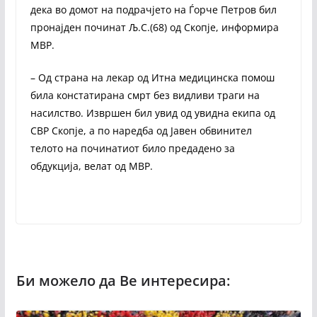
дека во домот на подрачјето на Ѓорче Петров бил
пронајден починат Љ.С.(68) од Скопје, информира
МВР.
– Од страна на лекар од Итна медицинска помош
била констатирана смрт без видливи траги на
насилство. Извршен бил увид од увидна екипа од
СВР Скопје, а по наредба од Јавен обвинител
телото на починатиот било предадено за
обдукција, велат од МВР.