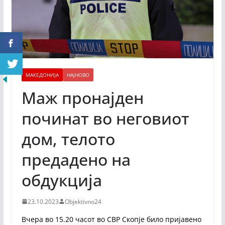
МАКЕДОНИЈА
НАЈНОВО
Маж пронајден
починат во неговиот
дом, телото
предадено на
обдукција
23.10.2023
Objektivno24
Вчера во 15.20 часот во СВР Скопје било пријавено