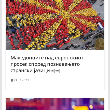
Македонците над европскиот
просек според познавањето
странски јазици￼￼
23.02.2023