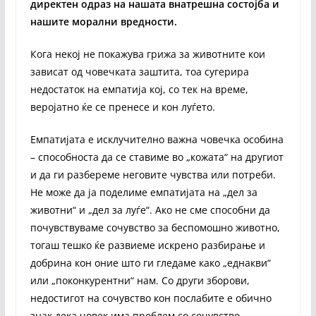
директен одраз на нашата внатрешна состојба и
нашите морални вредности.
Кога некој не покажува грижа за животните кои
зависат од човечката заштита, тоа сугерира
недостаток на емпатија кој, со тек на време,
веројатно ќе се пренесе и кон луѓето.
Емпатијата е исклучително важна човечка особина
– способноста да се ставиме во „кожата“ на другиот
и да ги разбереме неговите чувства или потреби.
Не може да ја поделиме емпатијата на „дел за
животни“ и „дел за луѓе“. Ако не сме способни да
почувствуваме сочувство за беспомошно животно,
тогаш тешко ќе развиеме искрено разбирање и
добрина кон оние што ги гледаме како „еднакви“
или „поконкурентни“ нам. Со други зборови,
недостигот на сочувство кон послабите е обично
знак дека човек има проблем со сочувство