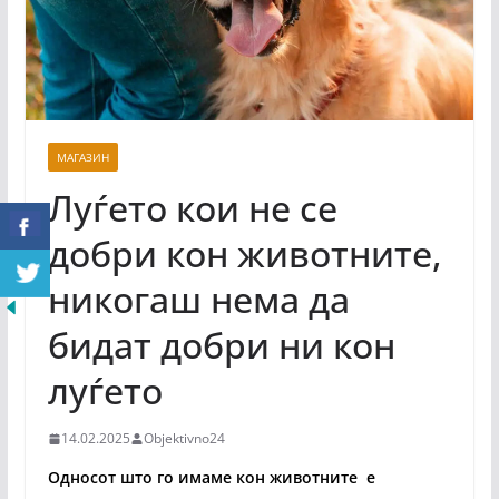
МАГАЗИН
Луѓето кои не се
добри кон животните,
никогаш нема да
бидат добри ни кон
луѓето
14.02.2025
Objektivno24
Односот што го имаме кон животните е