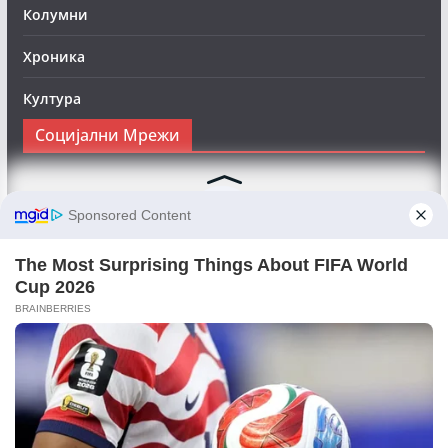
Колумни
Хроника
Култура
Социјални Мрежи
Следете нè на Фејсбук за да сте во тек со најновите
вести:
Objektivno24.mk