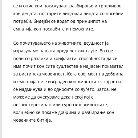
се и оние кои покажуваат разбирање и трпеливост
кон децата, постарите лица или лицата со посебни
потреби, бидејќи се водат од принципот на
емпатија кон послабите и немоќните.
Со почитувањето на животните, всушност ја
изразуваме нашата вредност како луѓе. Во свет
полн со разлики и конфликти, способноста да се
има почит кон сите суштества е најјасен показател
за вистинска човечност. Кога овој мост на добрина
и емпатија не е изграден кон животните, тој ретко
се надминува и во односите со луѓето. Затоа, не
можеме да очекуваме дека некој кој е
незаинтересиран или суров кон животните,
волшебно ќе покаже добрина и разбирање кон
човечките битија.