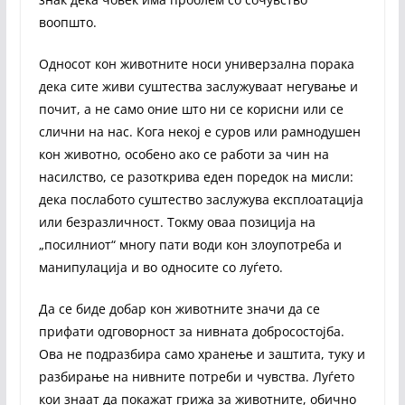
воопшто.
Односот кон животните носи универзална порака
дека сите живи суштества заслужуваат негување и
почит, а не само оние што ни се корисни или се
слични на нас. Кога некој е суров или рамнодушен
кон животно, особено ако се работи за чин на
насилство, се разоткрива еден поредок на мисли:
дека послабото суштество заслужува експлоатација
или безразличност. Токму оваа позиција на
„посилниот“ многу пати води кон злоупотреба и
манипулација и во односите со луѓето.
Да се биде добар кон животните значи да се
прифати одговорност за нивната добросостојба.
Ова не подразбира само хранење и заштита, туку и
разбирање на нивните потреби и чувства. Луѓето
кои знаат да покажат грижа за животните, обично