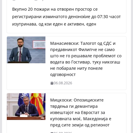
Вкупно 20 пожари на отворен простор се
регистрирани изминатото деноноќие до 07:30 часот
изутринава, од кои еден е активен, еден
Манасиевски: Талогот од СДС и
предавникот Филипче не само
што не го решавале проблемот со
водата во Гостивар, туку никогаш
не побарале ниту понеле
одговорност
06.08.2026
Мицкоски: Опозициските
тврдења ги демантира
извештајот на Евростат за
куповната моќ, Македонија е
пред сите земји од регионот