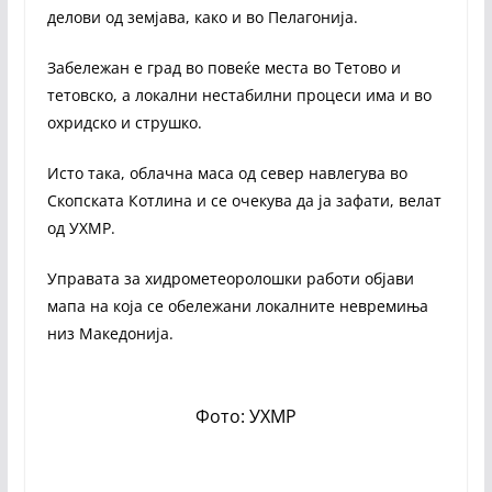
делови од земјава, како и во Пелагонија.
Забележан е град во повеќе места во Тетово и
тетовско, а локални нестабилни процеси има и во
охридско и струшко.
Исто така, облачна маса од север навлегува во
Скопската Котлина и се очекува да ја зафати, велат
од УХМР.
Управата за хидрометеоролошки работи објави
мапа на која се обележани локалните невремиња
низ Македонија.
Фото: УХМР