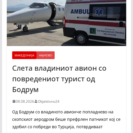
МАКЕДОНИЈА
НАЈНОВО
Слета владиниот авион со
повредениот турист од
Бодрум
08.08.2026
Objektivno24
Од Бодрум со владиното авионче попладнево на
скопскиот аеродром беше префрлен патникот кој се
здобил со побреди во Турција, потврдиваат