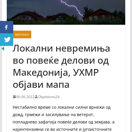
МАГАЗИН
Локални невремиња
во повеќе делови од
Македонија, УХМР
објави мапа
06.06.2022
Objektivno24
Нестабилно време со локални силни врнежи од
дожд, грмежи и засилување на ветерот,
попладнево зафатија повеќе делови од земјава, а
најинтензивни се во источните и југоисточните