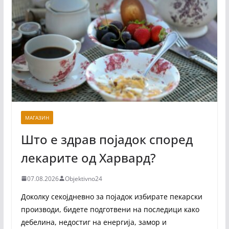
МАГАЗИН
Што е здрав појадок според
лекарите од Харвард?
07.08.2026
Objektivno24
Доколку секојдневно за појадок избирате пекарски
производи, бидете подготвени на последици како
дебелина, недостиг на енергија, замор и