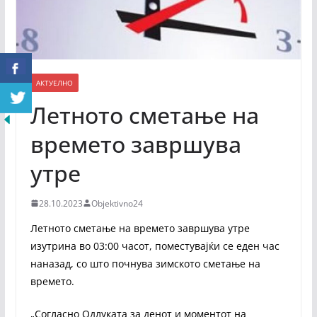
АКТУЕЛНО
Летното сметање на
времето завршува
утре
28.10.2023
Objektivno24
Летното сметање на времето завршува утре
изутрина во 03:00 часот, поместувајќи се еден час
наназад, со што почнува зимското сметање на
времето.
„Согласно Одлуката за денот и моментот на