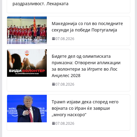
раздразливост. Лекарката
Македонија со гол во последните
секунди ја победи Португалија
07.08.2026
Бидете дел од олимписката
приказна: Отворени апликации
за волонтери за Игрите во Лос
Анџелес 2028
07.08.2026
Трамп изјави дека според него
војната со Иран ќе заврши
„многу наскоро“
07.08.2026