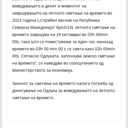
воведувањето и денот и моментот на
завршувањето на летното сметање на времето во
2023 година („Службен весник на Република
Северна Македонија“ бр63/23), летното сметање на
времето завршува на 29 октомври во 03h 00min
00s, така што со поместување за еден час наназад
времето во 03h 00 min 00 s се смета како 02h 00min
00s. Согласно Одлуката, започнува зимско сметање
на времето“, се наведува во соопштението од
Министерството за економија.
Законот за сметање на времето налага потреба од
донесување на Одлука за воведувањето на летното
сметање на времето.