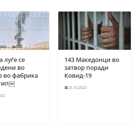
а луѓе се
143 Македонци во
едени во
затвор поради
 во фабрика
Ковид-19
тип￼
23.10.2022
022