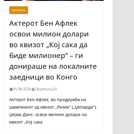
МАГАЗИН
Актерот Бен Афлек
освои милион долари
во квизот „Кој сака да
биде милионер“ – ги
донираше на локалните
заедници во Конго
05.08.2026
Objektivno24
Актерот Бен Афлек, во придружба на
шампионот од квизот „Ризик“ („Џепарди“),
Џејми Динг, освои милион долари на
квизот „Кој сака