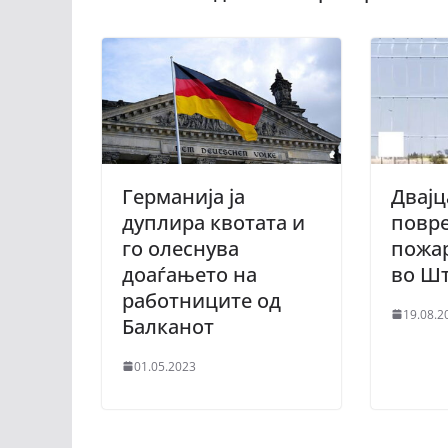
Германија ја
Двајц
дуплира квотата и
повр
го олеснува
пожар
доаѓањето на
во Ш
работниците од
19.08.2
Балканот
01.05.2023