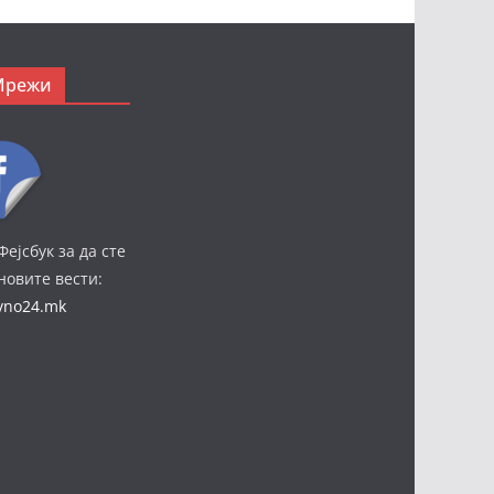
Мрежи
Фејсбук за да сте
јновите вести:
ivno24.mk