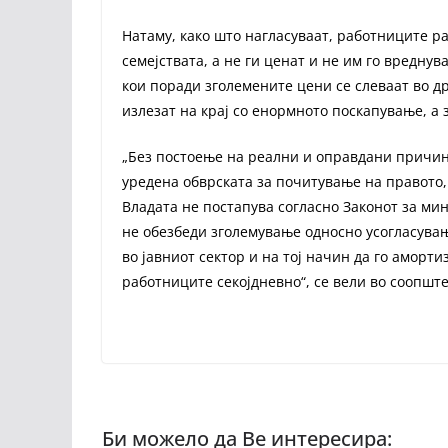
Натаму, како што нагласуваат, работниците ра
семејствата, а не ги ценат и не им го вреднув
кои поради зголемените цени се слеваат во д
излезат на крај со енормното поскапување, а 
„Без постоење на реални и оправдани причини
уредена обврската за почитување на правото
Владата не постапува согласно Законот за ми
не обезбеди зголемување односно усогласувањ
во јавниот сектор и на тој начин да го аморт
работниците секојдневно“, се вели во соопшт