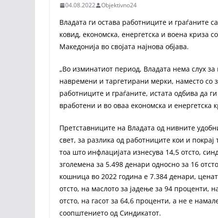
04.08.2022
Objektivno24
Владата ги остава работниците и граѓаните сам
ковид, економска, енергетска и воена криза со
Македонија во својата најнова објава.
„Во изминатиот период, Владата нема слух за
навремени и таргетирани мерки, наместо со з
работниците и граѓаните, истата одбива да ги
вработени и во оваа економска и енергетска к
Претставниците на Владата од нивните удобн
свет, за разлика од работниците кои и покрај
тоа што инфлацијата изнесува 14,5 отсто, си
зголемена за 5.498 денари односно за 16 отст
кошница во 2022 година е 7.384 денари, ценат
отсто, на маслото за јадење за 94 проценти, на
отсто, на гасот за 64,6 проценти, а не е нама
соопштението од Синдикатот.