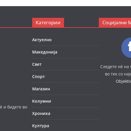
Категории
Социјални 
Актуелно
Македонија
Свет
Следете нè на 
во тек со на
Спорт
Objekt
Магазин
Колумни
è и бидете во
Хроника
Култура