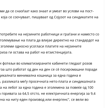
и да се снаоѓаат како знаат и умеат во услови на пост-
 која се соочуваат, пишуваат од Сојузот на синдикатите на
 потребите на нејзините работници и граѓани и наместо со
големување на плата да влијае директно на стандардот на
 зголеми односно усогласи платите на нејзините
риза ги остава на работ на егзистенцијата.
и фотељи во климатизираните кабинети гледаат розов
 тоа што работат од ден на ден се сѐ посиромашни поради
ндикалната минимална кошница за една година е
о, разликата меѓу просечната нето-плата и синдикалната
а на лебот за една година е зголемена за повеќе од 100
 горивата за 64,5 отсто, не електричната енергија за 9,4
лена на ниту еден производ или енергенс“, се вели во