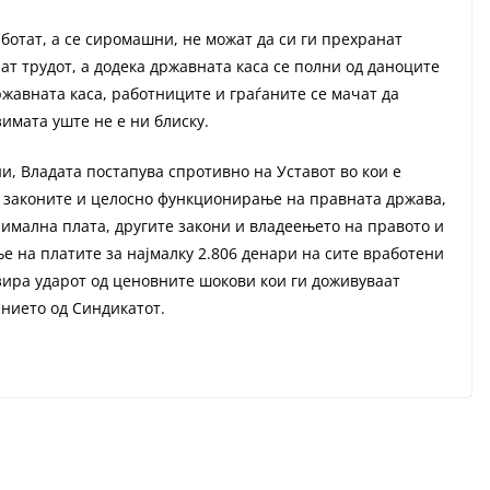
ботат, а се сиромашни, не можат да си ги прехранат
аат трудот, а додека државната каса се полни од даноците
ржавната каса, работниците и граѓаните се мачат да
зимата уште не е ни блиску.
, Владата постапува спротивно на Уставот во кои е
, законите и целосно функционирање на правната држава,
нимална плата, другите закони и владеењето на правото и
е на платите за најмалку 2.806 денари на сите вработени
изира ударот од ценовните шокови кои ги доживуваат
ението од Синдикатот.