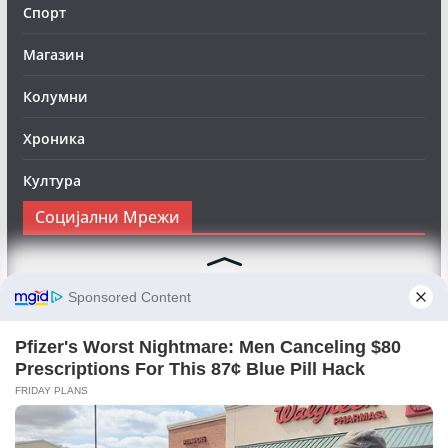
Спорт
Магазин
Колумни
Хроника
Култура
Социјални Мрежи
Следете нè на Фејсбук за да сте во тек со најновите
вести:
Objektivno24.mk