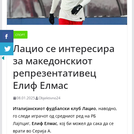
СПОРТ
Лацио се интересира
за македонскиот
репрезентативец
Елиф Елмас
08.01.2025
Objektivno24
Италијанскиот фудбалски клуб Лацио
, наводно,
го следи играчот од средниот ред на РБ
Лајпциг,
Елиф Елмас
, кој би можел да сака да се
врати во Серија А.