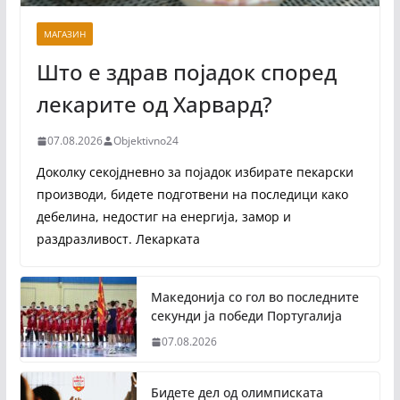
МАГАЗИН
Што е здрав појадок според
лекарите од Харвард?
07.08.2026
Objektivno24
Доколку секојдневно за појадок избирате пекарски
производи, бидете подготвени на последици како
дебелина, недостиг на енергија, замор и
раздразливост. Лекарката
Македонија со гол во последните
секунди ја победи Португалија
07.08.2026
Бидете дел од олимписката