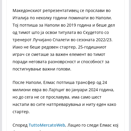
Македонскиот репрезентативец се прослави во
Италија по неколку години поминати во Наполи.
Тој потпиша за Наполи во 2019 година и беше дел
од тимот што ја освои титулата во Скудетото со
тренерот Лучијано Спалети во сезоната 2022/23.
Иако не беше редовен стартер, 25-годишниот
играч се сметаше за важен елемент во тимот
поради неговата разноврсност и способност за
постигнување важни голови.
После Наполи, Елмас потпиша трансфер од 24
милиони евра во Лајпциг во јануари 2024 година,
но до сега не се прославува, има само шест
настапи во сите натпреварувања и ниту еден како
стартер.
Според
TuttoMercatoWeb
, Лацио го следи Елмас кој