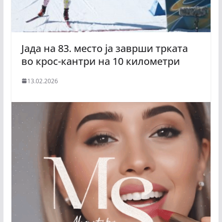
Јада на 83. место ја заврши трката
во крос-кантри на 10 километри
13.02.2026