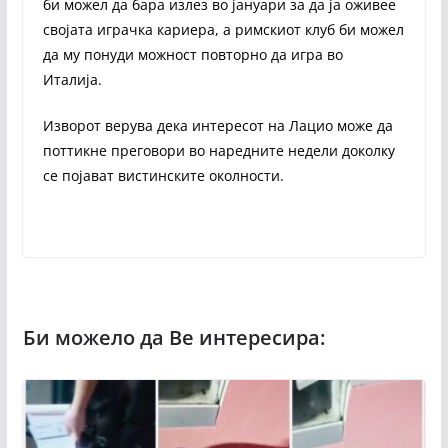
би можел да бара излез во јануари за да ја оживее
својата играчка кариера, а римскиот клуб би можел
да му понуди можност повторно да игра во
Италија.
Изворот верува дека интересот на Лацио може да
поттикне преговори во наредните недели доколку
се појават вистинските околности.