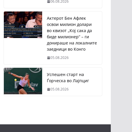
06.08.2026
Актерот Бен Афлек
освои милион долари
во квизот „Кој сака да
биде милионер“ – ги
донираше на локалните
заедници во Конго
05.08.2026
Успешен старт на
Ѓорческа во Лајпциг
05.08.2026