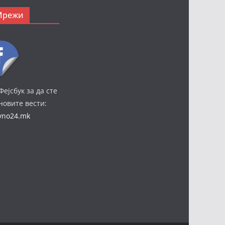
Мрежи
Фејсбук за да сте
јновите вести:
ivno24.mk