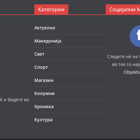
Категории
Социјални 
Актуелно
Македонија
Свет
Следете нè на 
во тек со на
Спорт
Objekt
Магазин
Колумни
è и бидете во
Хроника
Култура