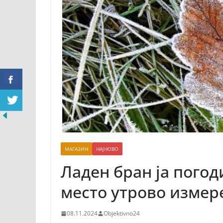
МАГАЗИН
НАЈНОВО
Ладен бран ја погод
место утрово измер
08.11.2024
Objektivno24