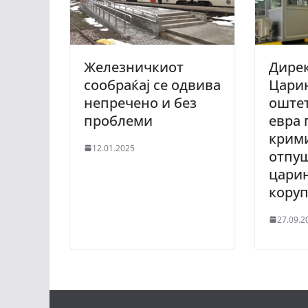
Железничкиот
Дирек
сообраќај се одвива
Царин
непречено и без
оштет
проблеми
евра 
крим
12.01.2025
отпу
цари
кору
27.09.2