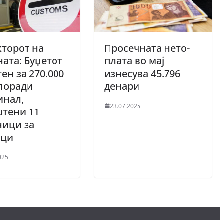
торот на
Просечната нето-
ата: Буџетот
плата во мај
ен за 270.000
изнесува 45.796
поради
денари
инал,
23.07.2025
штени 11
ници за
пци
025