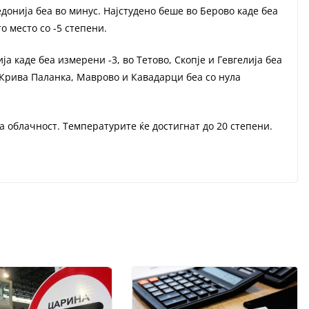
донија беа во минус. Најстудено беше во Берово каде беа
о место со -5 степени.
 каде беа измерени -3, во Тетово, Скопје и Гевгелија беа
 Крива Паланка, Маврово и Кавадарци беа со нула
а облачност. Температурите ќе достигнат до 20 степени.