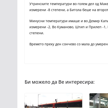
Утринските температури во голем дел од Маке
измерени -8 степени, а Битола беше на второт
Минусни температури имаше и во Демир Капија
измерени -2, Во Куманово, Штип и Прилеп -1,
степени.
Времето преку ден сончево со мала до умерен