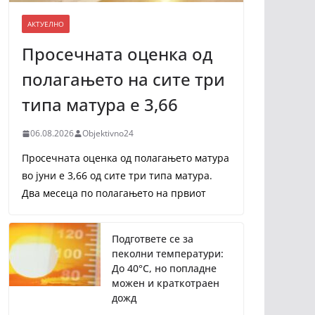
АКТУЕЛНО
Просечната оценка од
полагањето на сите три
типа матура е 3,66
06.08.2026
Objektivno24
Просечната оценка од полагањето матура
во јуни е 3,66 од сите три типа матура.
Два месеца по полагањето на првиот
Подгответе се за
пеколни температури:
До 40°C, но попладне
можен и краткотраен
дожд