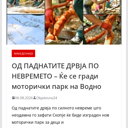
МАКЕДОНИЈА
ОД ПАДНАТИТЕ ДРВЈА ПО
НЕВРЕМЕТО – Ќе се гради
моторички парк на Водно
06.08.2026
Objektivno24
Од паднатите дрвја по силното невреме што
неодамна го зафати Скопје ќе биде изграден нов
моторички парк за деца и