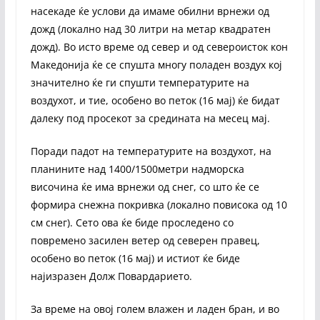
насекаде ќе услови да имаме обилни врнежи од
дожд (локално над 30 литри на метар квадратен
дожд). Во исто време од север и од североисток кон
Македонија ќе се спушта многу поладен воздух кој
значително ќе ги спушти температурите на
воздухот, и тие, особено во петок (16 мај) ќе бидат
далеку под просекот за средината на месец мај.
Поради падот на температурите на воздухот, на
планините над 1400/1500метри надморска
височина ќе има врнежи од снег, со што ќе се
формира снежна покривка (локално повисока од 10
cм снег). Сето ова ќе биде проследено со
повремено засилен ветер од северен правец,
особено во петок (16 мај) и истиот ќе биде
најизразен Долж Повардарието.
За време на овој голем влажен и ладен бран, и во