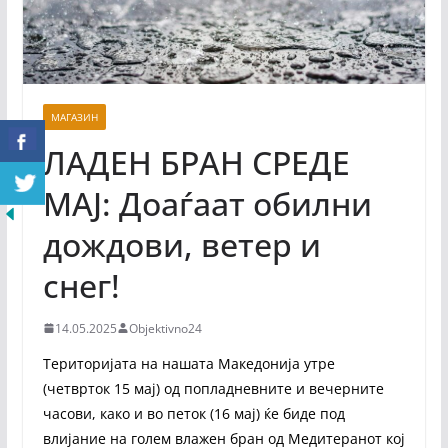
МАГАЗИН
ЛАДЕН БРАН СРЕДЕ
МАЈ: Доаѓаат обилни
дождови, ветер и
снег!
14.05.2025
Objektivno24
Територијата на нашата Македонија утре
(четврток 15 мај) од попладневните и вечерните
часови, како и во петок (16 мај) ќе биде под
влијание на голем влажен бран од Медитеранот кој