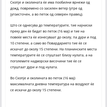
Скопје и околината ќе има пообилни врнежи од
дожд, повремено со засилен ветер (утре од
југоисточен, а во петок од северен правец).
Што се однесува до температурите, тие најниски
преку ден ќе бидат во петок (16 мај) и тие на
повеќе места ќе изнесуваат до околу, па дури и под
10 степени, а само во Повардарието тие ќе се
искачат до околу 15 степени. На планинските места
температурите ќе се спуштаат близу нулата, а на
поголемите надморски височини тие ќе се
спуштаат дури и под нулата.
Во Скопје и околината во петок (16 мај)
максималната дневна температура на воздухот ќе
се искачи до околу 15 степени.