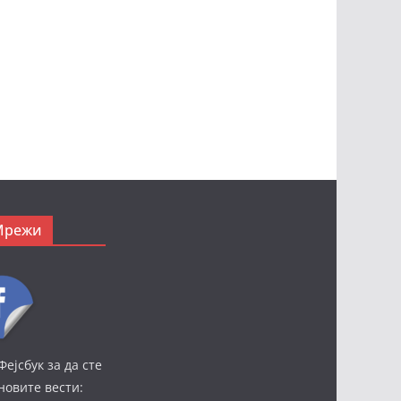
Мрежи
Фејсбук за да сте
јновите вести: