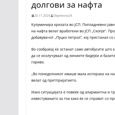
долгови за нафта
20.11.2024
Objektivno24
Кулуминира кризата во ЈСП. Попладневно јавн
на нафта велат вработени во ЈСП „Скопје“. Пр
добавувачот „Пуцко петрол“, кој престанал со
Во сообраќај ќе останат само автобусите што к
да се исклучуваат од линиите бидејќи и бази
гориво.
„Во понеделникот имаше мала испорака на нафт
велат од претпријатието.
Иако ситуацијата е повеќе од алармантна и тр
известувањето за тоа како ќе се справат со п