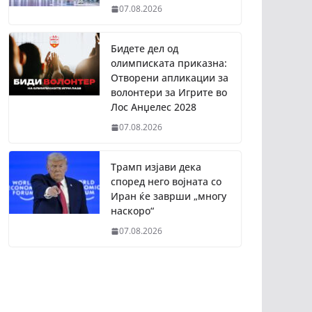
07.08.2026
Бидете дел од
олимписката приказна:
Отворени апликации за
волонтери за Игрите во
Лос Анџелес 2028
07.08.2026
Трамп изјави дека
според него војната со
Иран ќе заврши „многу
наскоро“
07.08.2026