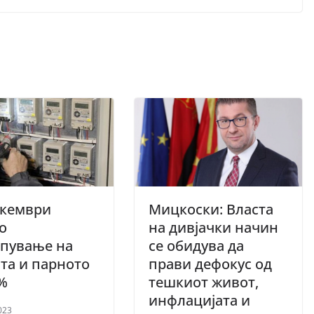
екември
Мицкоски: Власта
о
на дивјачки начин
апување на
се обидува да
ата и парното
прави дефокус од
%
тешкиот живот,
инфлацијата и
023