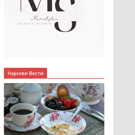
Најнови Вести