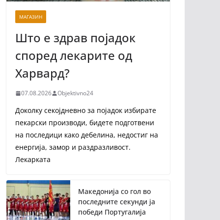
МАГАЗИН
Што е здрав појадок
според лекарите од
Харвард?
07.08.2026
Objektivno24
Доколку секојдневно за појадок избирате
пекарски производи, бидете подготвени
на последици како дебелина, недостиг на
енергија, замор и раздразливост.
Лекарката
Македонија со гол во
последните секунди ја
победи Португалија