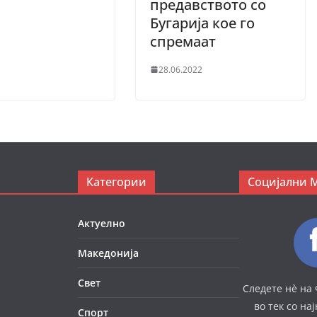
предавството со
Бугарија кое го
спремаат
28.06.2022
Категории
Социјални 
Актуелно
Македонија
Свет
Следете нè на 
во тек со на
Спорт