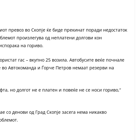
иот превоз во Скопје ќе биде прекинат поради недостаток
облемот произлегува од неплатени долгови кон
 испорака на гориво.
ористат гас – вкупно 25 возила. Автобусите веќе почнале
те во Автокоманда и Ѓорче Петров немаат резерви на
а, но долгот не е платен и повеќе не се носи гориво,“
ае со денови од Град Скопје засега нема никакво
роблемот.