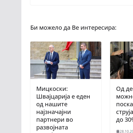
Мицкоски:
Од д
Швајцарија е еден
можн
од нашите
поск
најзначајни
струј
партнери во
до 30
развојната
28.10.2