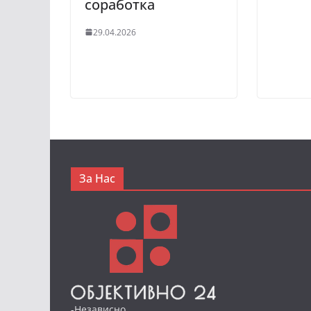
соработка
29.04.2026
За Нас
-Независно