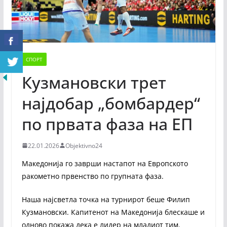
СПОРТ
Кузмановски трет
најдобар „бомбардер“
по првата фаза на ЕП
22.01.2026
Objektivno24
Македонија го заврши настапот на Европското
ракометно првенство по групната фаза.
Наша најсветла точка на турнирот беше Филип
Кузмановски. Капитенот на Македонија блескаше и
одново покажа дека е лидер на младиот тим.