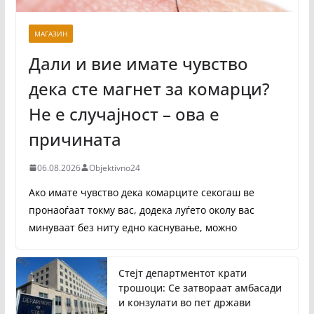
МАГАЗИН
Дали и вие имате чувство
дека сте магнет за комарци?
Не е случајност – ова е
причината
06.08.2026
Objektivno24
Ако имате чувство дека комарците секогаш ве
пронаоѓаат токму вас, додека луѓето околу вас
минуваат без ниту едно каснување, можно
Стејт департментот крати
трошоци: Се затвораат амбасади
и конзулати во пет држави